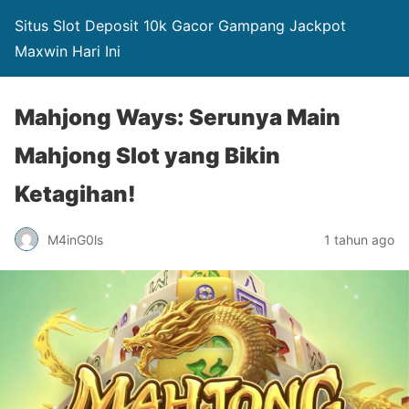
Situs Slot Deposit 10k Gacor Gampang Jackpot
Maxwin Hari Ini
Mahjong Ways: Serunya Main
Mahjong Slot yang Bikin
Ketagihan!
M4inG0ls
1 tahun ago