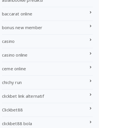
asianbookie prediksi
baccarat online
bonus new member
casino
casino online
ceme online
chichy run
clickbet link alternatif
Clickbet88
clickbet88 bola