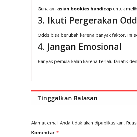
Gunakan
asian bookies handicap
untuk meli
3. Ikuti Pergerakan Odd
Odds bisa berubah karena banyak faktor. Ini se
4. Jangan Emosional
Banyak pemula kalah karena terlalu fanatik den
Tinggalkan Balasan
Alamat email Anda tidak akan dipublikasikan.
Ruas
Komentar
*