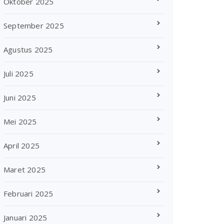
Oktober 2025
September 2025
Agustus 2025
Juli 2025
Juni 2025
Mei 2025
April 2025
Maret 2025
Februari 2025
Januari 2025