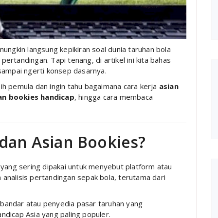
 mungkin langsung kepikiran soal dunia taruhan bola
pertandingan. Tapi tenang, di artikel ini kita bahas
sampai ngerti konsep dasarnya.
ih pemula dan ingin tahu bagaimana cara kerja
asian
an bookies handicap
, hingga cara membaca
 dan Asian Bookies?
h yang sering dipakai untuk menyebut platform atau
analisis pertandingan sepak bola, terutama dari
bandar atau penyedia pasar taruhan yang
dicap Asia yang paling populer.