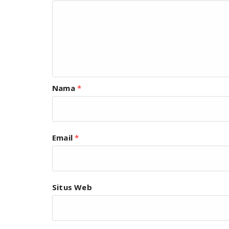
Nama
*
Email
*
Situs Web