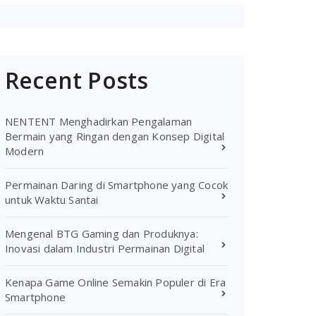
Recent Posts
NENTENT Menghadirkan Pengalaman
Bermain yang Ringan dengan Konsep Digital
Modern
Permainan Daring di Smartphone yang Cocok
untuk Waktu Santai
Mengenal BTG Gaming dan Produknya:
Inovasi dalam Industri Permainan Digital
Kenapa Game Online Semakin Populer di Era
Smartphone