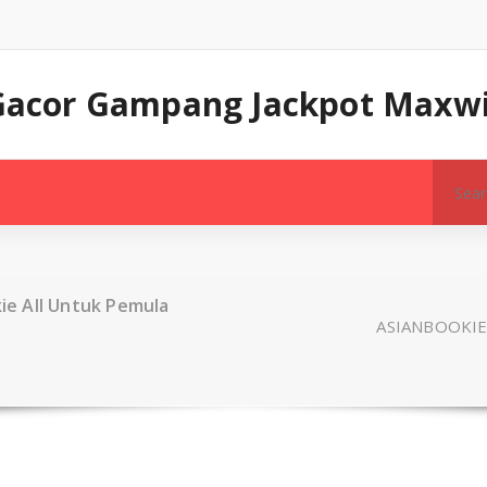
 Gacor Gampang Jackpot Maxwi
Search
for:
e All Untuk Pemula
ASIANBOOKIE :