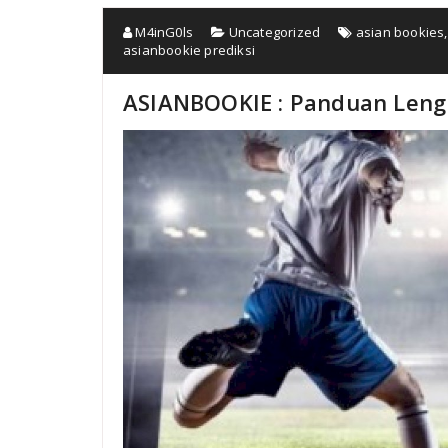
M4inG0ls
Uncategorized
asian bookies
asianbookie prediksi
ASIANBOOKIE : Panduan Leng