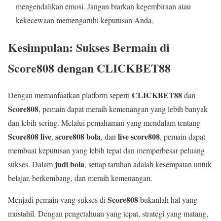
mengendalikan emosi. Jangan biarkan kegembiraan atau
kekecewaan memengaruhi keputusan Anda.
Kesimpulan: Sukses Bermain di
Score808 dengan CLICKBET88
CLICKBET88
Dengan memanfaatkan platform seperti
dan
Score808
, pemain dapat meraih kemenangan yang lebih banyak
dan lebih sering. Melalui pemahaman yang mendalam tentang
Score808 live
score808 bola
live score808
,
, dan
, pemain dapat
membuat keputusan yang lebih tepat dan memperbesar peluang
judi bola
sukses. Dalam
, setiap taruhan adalah kesempatan untuk
belajar, berkembang, dan meraih kemenangan.
Score808
Menjadi pemain yang sukses di
bukanlah hal yang
mustahil. Dengan pengetahuan yang tepat, strategi yang matang,