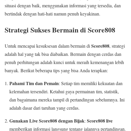
situasi dengan baik, menggunakan informasi yang tersedia, dan
bertindak dengan hati-hati namun penuh keyakinan.
Strategi Sukses Bermain di Score808
Score808
Untuk mencapai kesuksesan dalam bermain di
, strategi
adalah hal yang tak bisa diabaikan. Bermain dengan cerdas dan
penuh perhitungan adalah kunci untuk meraih kemenangan lebih
banyak. Berikut beberapa tips yang bisa Anda terapkan:
Pahami Tim dan Pemain
: Setiap tim memiliki kekuatan dan
kelemahan tersendiri. Ketahui gaya permainan tim, statistik,
dan bagaimana mereka tampil di pertandingan sebelumnya. Ini
adalah dasar dari taruhan yang cerdas.
Gunakan Live Score808 dengan Bijak
Score808 live
:
memberikan informasi langsung tentang jalannya pertandingan.