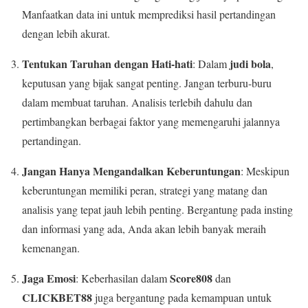
Manfaatkan data ini untuk memprediksi hasil pertandingan
dengan lebih akurat.
Tentukan Taruhan dengan Hati-hati
judi bola
: Dalam
,
keputusan yang bijak sangat penting. Jangan terburu-buru
dalam membuat taruhan. Analisis terlebih dahulu dan
pertimbangkan berbagai faktor yang memengaruhi jalannya
pertandingan.
Jangan Hanya Mengandalkan Keberuntungan
: Meskipun
keberuntungan memiliki peran, strategi yang matang dan
analisis yang tepat jauh lebih penting. Bergantung pada insting
dan informasi yang ada, Anda akan lebih banyak meraih
kemenangan.
Jaga Emosi
Score808
: Keberhasilan dalam
dan
CLICKBET88
juga bergantung pada kemampuan untuk