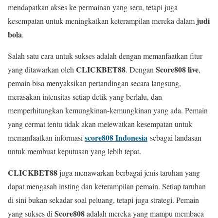
mendapatkan akses ke permainan yang seru, tetapi juga
judi
kesempatan untuk meningkatkan keterampilan mereka dalam
bola
.
Salah satu cara untuk sukses adalah dengan memanfaatkan fitur
CLICKBET88
Score808 live
yang ditawarkan oleh
. Dengan
,
pemain bisa menyaksikan pertandingan secara langsung,
merasakan intensitas setiap detik yang berlalu, dan
memperhitungkan kemungkinan-kemungkinan yang ada. Pemain
yang cermat tentu tidak akan melewatkan kesempatan untuk
score808 Indonesia
memanfaatkan informasi
sebagai landasan
untuk membuat keputusan yang lebih tepat.
CLICKBET88
juga menawarkan berbagai jenis taruhan yang
dapat mengasah insting dan keterampilan pemain. Setiap taruhan
di sini bukan sekadar soal peluang, tetapi juga strategi. Pemain
Score808
yang sukses di
adalah mereka yang mampu membaca