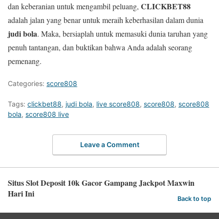
CLICKBET88
dan keberanian untuk mengambil peluang,
adalah jalan yang benar untuk meraih keberhasilan dalam dunia
judi bola
. Maka, bersiaplah untuk memasuki dunia taruhan yang
penuh tantangan, dan buktikan bahwa Anda adalah seorang
pemenang.
Categories:
score808
Tags:
clickbet88
,
judi bola
,
live score808
,
score808
,
score808
bola
,
score808 live
Leave a Comment
Situs Slot Deposit 10k Gacor Gampang Jackpot Maxwin
Hari Ini
Back to top