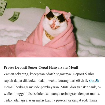
Proses Deposit Super Cepat Hanya Satu Menit
Zaman sekarang, kecepatan adalah segalanya. Deposit 5 ribu
slot 5k
rupiah dapat dilakukan dalam waktu kurang dari 60 detik
melalui berbagai metode pembayaran. Mulai dari transfer bank, e-
wallet, hingga pulsa seluler, semuanya terintegrasi dengan mulus.
Tidak ada lagi alasan malas karena prosesnya sangat sederhana