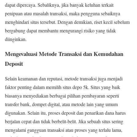
dapat dipercaya. Sebaliknya, jika banyak keluhan terkait
penipuan atau masalah transaksi, maka pengguna sebaiknya
menghindari situs tersebut. Dengan demikian, riset kecil sebelum
bergabung dapat membantu mengurangi risiko yang tidak
diinginkan.
Mengevaluasi Metode Transaksi dan Kemudahan
Deposit
Selain keamanan dan reputasi, metode transaksi juga menjadi
faktor penting dalam memilih situs depo 5k. Situs yang baik
biasanya menyediakan berbagai pilihan pembayaran seperti
transfer bank, dompet digital, atau metode lain yang umum
digunakan. Selain itu, proses deposit dan penarikan dana harus
berjalan cepat dan tidak berbelit-belit. Jika sebuah situs sering
mengalami gangguan transaksi atau proses yang terlalu lama,