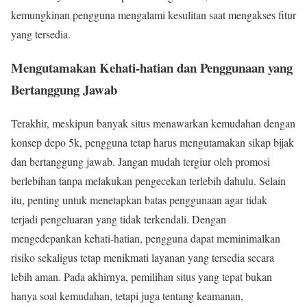
kemungkinan pengguna mengalami kesulitan saat mengakses fitur
yang tersedia.
Mengutamakan Kehati-hatian dan Penggunaan yang
Bertanggung Jawab
Terakhir, meskipun banyak situs menawarkan kemudahan dengan
konsep depo 5k, pengguna tetap harus mengutamakan sikap bijak
dan bertanggung jawab. Jangan mudah tergiur oleh promosi
berlebihan tanpa melakukan pengecekan terlebih dahulu. Selain
itu, penting untuk menetapkan batas penggunaan agar tidak
terjadi pengeluaran yang tidak terkendali. Dengan
mengedepankan kehati-hatian, pengguna dapat meminimalkan
risiko sekaligus tetap menikmati layanan yang tersedia secara
lebih aman. Pada akhirnya, pemilihan situs yang tepat bukan
hanya soal kemudahan, tetapi juga tentang keamanan,