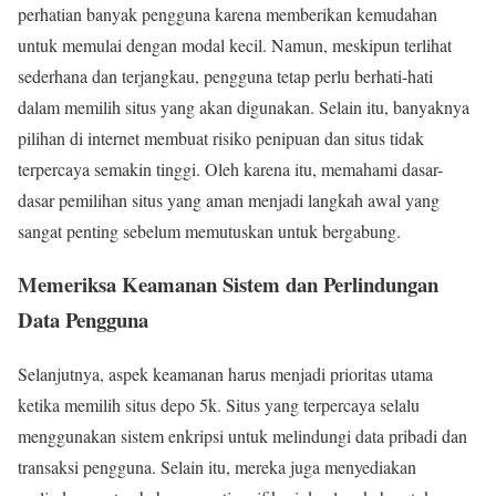
perhatian banyak pengguna karena memberikan kemudahan
untuk memulai dengan modal kecil. Namun, meskipun terlihat
sederhana dan terjangkau, pengguna tetap perlu berhati-hati
dalam memilih situs yang akan digunakan. Selain itu, banyaknya
pilihan di internet membuat risiko penipuan dan situs tidak
terpercaya semakin tinggi. Oleh karena itu, memahami dasar-
dasar pemilihan situs yang aman menjadi langkah awal yang
sangat penting sebelum memutuskan untuk bergabung.
Memeriksa Keamanan Sistem dan Perlindungan
Data Pengguna
Selanjutnya, aspek keamanan harus menjadi prioritas utama
ketika memilih situs depo 5k. Situs yang terpercaya selalu
menggunakan sistem enkripsi untuk melindungi data pribadi dan
transaksi pengguna. Selain itu, mereka juga menyediakan