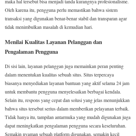
maka hal tersebut bisa menjadi tanda kurangnya profesionalisme.
Oleh karena itu, pengguna perlu memastikan bahwa sistem
transaksi yang digunakan benar-benar stabil dan transparan agar
tidak menimbulkan masalah di kemudian hari.
Menilai Kualitas Layanan Pelanggan dan
Pengalaman Pengguna
Di sisi lain, layanan pelanggan juga memainkan peran penting
dalam menentukan kualitas sebuah situs. Situs terpercaya
biasanya menyediakan layanan bantuan yang aktif selama 24 jam
untuk membantu pengguna menyelesaikan berbagai kendala.
Selain itu, respons yang cepat dan solusi yang jelas menunjukkan
bahwa situs tersebut serius dalam memberikan pelayanan terbaik.
Tidak hanya itu, tampilan antarmuka yang mudah digunakan juga
dapat meningkatkan pengalaman pengguna secara keseluruhan.
Semakin nyaman sebuah platform digunakan, semakin kecil