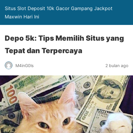
Situs Slot Deposit 10k Gacor Gampang Jackpot
Maxwin Hari Ini
Depo 5k: Tips Memilih Situs yang
Tepat dan Terpercaya
M4inG0ls
2 bulan ago