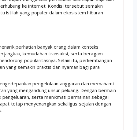
terhubung ke internet. Kondisi tersebut semakin
u istilah yang populer dalam ekosistem hiburan
menarik perhatian banyak orang dalam konteks
 terjangkau, kemudahan transaksi, serta beragam
mendorong popularitasnya. Selain itu, perkembangan
in yang semakin praktis dan nyaman bagi para
 mengedepankan pengelolaan anggaran dan memahami
uran yang mengandung unsur peluang. Dengan bermain
 pengeluaran, serta menikmati permainan sebagai
dapat tetap menyenangkan sekaligus sejalan dengan
.