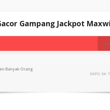
 Gacor Gampang Jackpot Maxwi
Search
for:
ian Banyak Orang
DEPO 5K: T