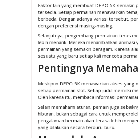
Faktor lain yang membuat DEPO 5K semakin po
tersedia. Setiap permainan menawarkan tema, d
berbeda. Dengan adanya variasi tersebut, pe
dengan preferensi masing-masing.
Selanjutnya, pengembang permainan terus me
lebih menarik. Mereka menambahkan animasi yan
permainan yang semakin beragam. Karena ala
sesuatu yang baru setiap kali mencoba perma
Pentingnya Memaha
Meskipun DEPO 5K menawarkan akses yang m
setiap permainan slot. Setiap judul memiliki 
Oleh karena itu, membaca informasi permaina
Selain memahami aturan, pemain juga sebaik
hiburan, bukan sebagai cara untuk memperoleh
pengalaman bermain akan terasa lebih menye
yang dilakukan secara terburu-buru.