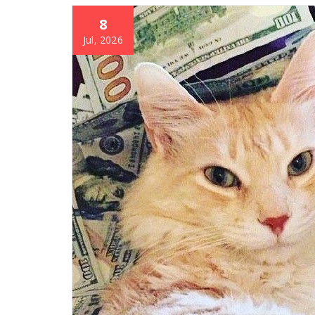
8
Jul, 2026