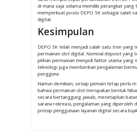
di mana saja selama memiliki perangkat yang 
memperkuat posisi DEPO 5K sebagai salah sat
digital.
Kesimpulan
DEPO 5K telah menjadi salah satu tren yang 
permainan slot digital. Nominal deposit yang
pilihan permainan menjadi faktor utama yang 
teknologi juga memberikan pengalaman berma
pengguna.
Namun demikian, setiap pemain tetap perlu
bahwa permainan slot merupakan bentuk hib
secara bertanggung jawab, menetapkan batas
sarana rekreasi, pengalaman yang diperoleh 
prinsip penggunaan layanan digital secara bijak