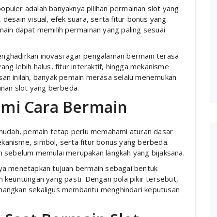
puler adalah banyaknya pilihan permainan slot yang
esain visual, efek suara, serta fitur bonus yang
main dapat memilih permainan yang paling sesuai
nghadirkan inovasi agar pengalaman bermain terasa
g lebih halus, fitur interaktif, hingga mekanisme
san inilah, banyak pemain merasa selalu menemukan
inan slot yang berbeda.
mi Cara Bermain
udah, pemain tetap perlu memahami aturan dasar
mekanisme, simbol, serta fitur bonus yang berbeda.
n sebelum memulai merupakan langkah yang bijaksana.
nya menetapkan tujuan bermain sebagai bentuk
 keuntungan yang pasti. Dengan pola pikir tersebut,
nangkan sekaligus membantu menghindari keputusan