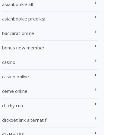
asianbookie all
asianbookie prediksi
baccarat online
bonus new member
casino
casino online
ceme online
chichy run
clickbet link alternatif
Clickbet88