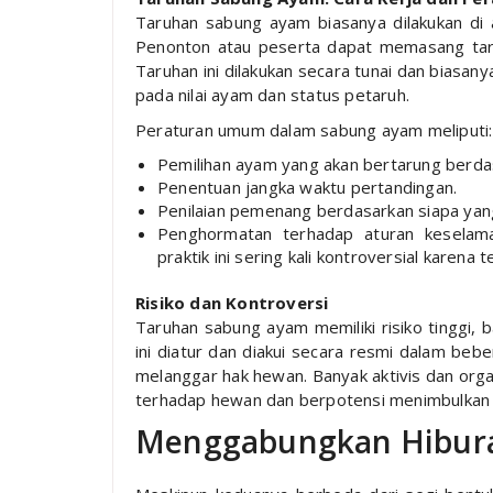
Taruhan sabung ayam biasanya dilakukan di 
Penonton atau peserta dapat memasang tar
Taruhan ini dilakukan secara tunai dan biasa
pada nilai ayam dan status petaruh.
Peraturan umum dalam sabung ayam meliputi:
Pemilihan ayam yang akan bertarung berda
Penentuan jangka waktu pertandingan.
Penilaian pemenang berdasarkan siapa ya
Penghormatan terhadap aturan keselam
praktik ini sering kali kontroversial karena
Risiko dan Kontroversi
Taruhan sabung ayam memiliki risiko tinggi, 
ini diatur dan diakui secara resmi dalam bebe
melanggar hak hewan. Banyak aktivis dan orga
terhadap hewan dan berpotensi menimbulkan k
Menggabungkan Hibura