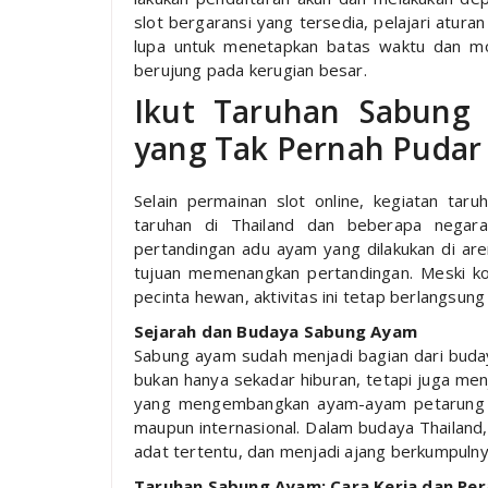
slot bergaransi yang tersedia, pelajari atura
lupa untuk menetapkan batas waktu dan m
berujung pada kerugian besar.
Ikut Taruhan Sabung 
yang Tak Pernah Pudar
Selain permainan slot online, kegiatan ta
taruhan di Thailand dan beberapa negar
pertandingan adu ayam yang dilakukan di ar
tujuan memenangkan pertandingan. Meski kon
pecinta hewan, aktivitas ini tetap berlangsun
Sejarah dan Budaya Sabung Ayam
Sabung ayam sudah menjadi bagian dari budaya
bukan hanya sekadar hiburan, tetapi juga men
yang mengembangkan ayam-ayam petarung ter
maupun internasional. Dalam budaya Thailand,
adat tertentu, dan menjadi ajang berkumpuln
Taruhan Sabung Ayam: Cara Kerja dan Per