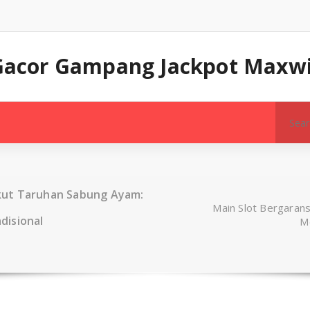
 Gacor Gampang Jackpot Maxwi
Search
for:
 Ikut Taruhan Sabung Ayam:
Main Slot Bergarans
disional
M