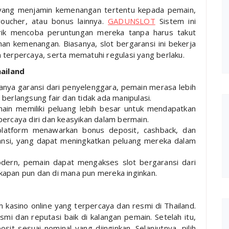
t yang menjamin kemenangan tertentu kepada pemain,
voucher, atau bonus lainnya.
GADUNSLOT
Sistem ini
arik mencoba peruntungan mereka tanpa harus takut
an kemenangan. Biasanya, slot bergaransi ini bekerja
 terpercaya, serta mematuhi regulasi yang berlaku.
ailand
anya garansi dari penyelenggara, pemain merasa lebih
erlangsung fair dan tidak ada manipulasi.
main memiliki peluang lebih besar untuk mendapatkan
ercaya diri dan keasyikan dalam bermain.
platform menawarkan bonus deposit, cashback, dan
ransi, yang dapat meningkatkan peluang mereka dalam
odern, pemain dapat mengakses slot bergaransi dari
apan pun dan di mana pun mereka inginkan.
kasino online yang terpercaya dan resmi di Thailand.
esmi dan reputasi baik di kalangan pemain. Setelah itu,
it sesuai nominal yang diinginkan. Selanjutnya, pilih