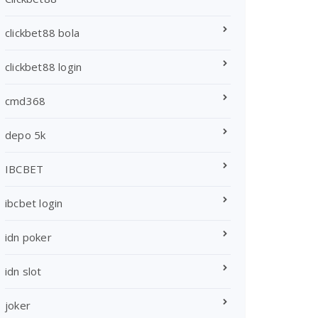
clickbet88 bola
clickbet88 login
cmd368
depo 5k
IBCBET
ibcbet login
idn poker
idn slot
joker