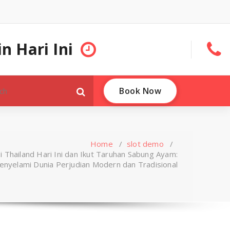
n Hari Ini
Book Now
Home
/
slot demo
/
i Thailand Hari Ini dan Ikut Taruhan Sabung Ayam:
enyelami Dunia Perjudian Modern dan Tradisional