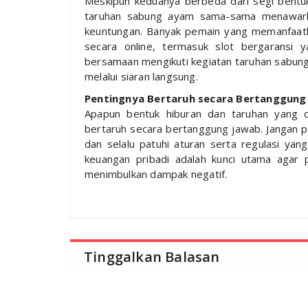
Meskipun keduanya berbeda dari segi bentuk
taruhan sabung ayam sama-sama menawarka
keuntungan. Banyak pemain yang memanfaatkan
secara online, termasuk slot bergaransi
bersamaan mengikuti kegiatan taruhan sabung
melalui siaran langsung.
Pentingnya Bertaruh secara Bertanggung
Apapun bentuk hiburan dan taruhan yang di
bertaruh secara bertanggung jawab. Jangan 
dan selalu patuhi aturan serta regulasi ya
keuangan pribadi adalah kunci utama agar
menimbulkan dampak negatif.
Tinggalkan Balasan