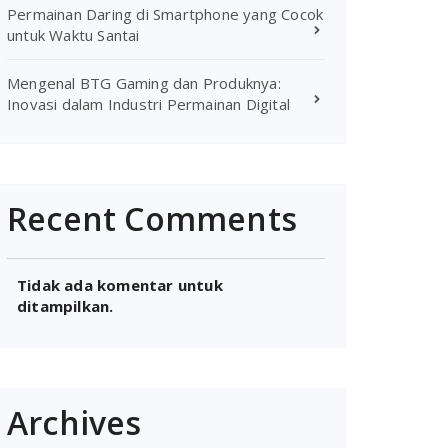
Permainan Daring di Smartphone yang Cocok
untuk Waktu Santai
Mengenal BTG Gaming dan Produknya:
Inovasi dalam Industri Permainan Digital
Recent Comments
Tidak ada komentar untuk
ditampilkan.
Archives