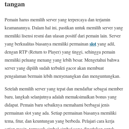
tangan
Pemain harus memilih server yang terpercaya dan terjamin
keamanannya. Dalam hal ini, pastikan untuk memilih server yang
memiliki lisensi resmi dan ulasan positif dari pemain lain. Server
slot
yang berkualitas biasanya memiliki permainan
yang adil,
dengan RTP (Return to Player) yang tinggi, sehingga pemain
memiliki peluang menang yang lebih besar. Mengetahui bahwa
server yang dipilih sudah terbukti gacor akan membuat
pengalaman bermain lebih menyenangkan dan menguntungkan.
Setelah memilih server yang tepat dan mendaftar sebagai member
baru, langkah selanjutnya adalah memaksimalkan bonus yang
didapat. Pemain baru sebaiknya memahami berbagai jenis
permainan slot yang ada. Setiap permainan biasanya memiliki
tema, fitur, dan keuntungan yang berbeda. Pelajari cara kerja
setiap mesin, termasuk simbol-simbol yang diperlukan untuk