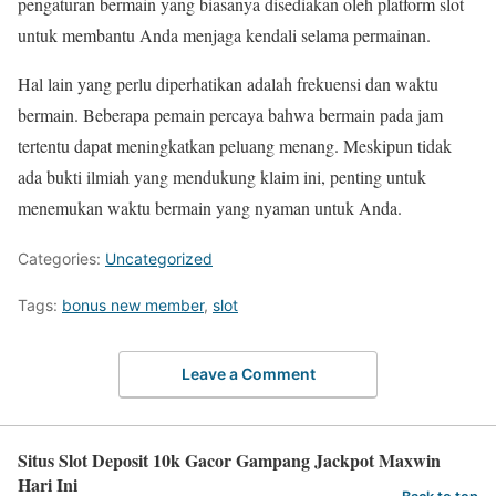
pengaturan bermain yang biasanya disediakan oleh platform slot
untuk membantu Anda menjaga kendali selama permainan.
Hal lain yang perlu diperhatikan adalah frekuensi dan waktu
bermain. Beberapa pemain percaya bahwa bermain pada jam
tertentu dapat meningkatkan peluang menang. Meskipun tidak
ada bukti ilmiah yang mendukung klaim ini, penting untuk
menemukan waktu bermain yang nyaman untuk Anda.
Categories:
Uncategorized
Tags:
bonus new member
,
slot
Leave a Comment
Situs Slot Deposit 10k Gacor Gampang Jackpot Maxwin
Hari Ini