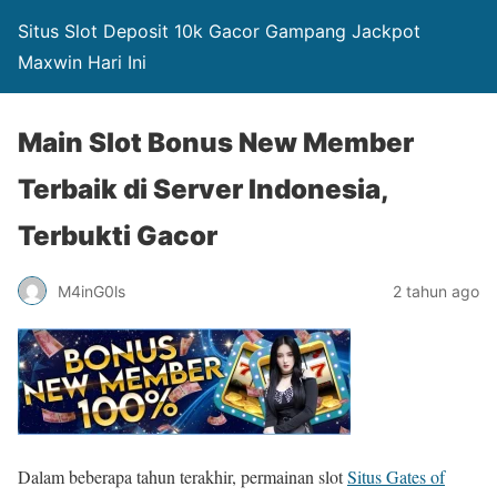
Situs Slot Deposit 10k Gacor Gampang Jackpot
Maxwin Hari Ini
Main Slot Bonus New Member
Terbaik di Server Indonesia,
Terbukti Gacor
M4inG0ls
2 tahun ago
Dalam beberapa tahun terakhir, permainan slot
Situs Gates of