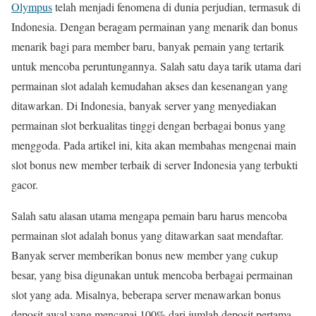
Olympus
telah menjadi fenomena di dunia perjudian, termasuk di
Indonesia. Dengan beragam permainan yang menarik dan bonus
menarik bagi para member baru, banyak pemain yang tertarik
untuk mencoba peruntungannya. Salah satu daya tarik utama dari
permainan slot adalah kemudahan akses dan kesenangan yang
ditawarkan. Di Indonesia, banyak server yang menyediakan
permainan slot berkualitas tinggi dengan berbagai bonus yang
menggoda. Pada artikel ini, kita akan membahas mengenai main
slot bonus new member terbaik di server Indonesia yang terbukti
gacor.
Salah satu alasan utama mengapa pemain baru harus mencoba
permainan slot adalah bonus yang ditawarkan saat mendaftar.
Banyak server memberikan bonus new member yang cukup
besar, yang bisa digunakan untuk mencoba berbagai permainan
slot yang ada. Misalnya, beberapa server menawarkan bonus
deposit awal yang mencapai 100% dari jumlah deposit pertama.