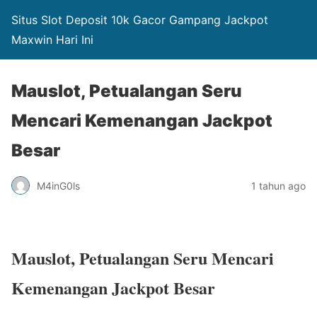
Situs Slot Deposit 10k Gacor Gampang Jackpot
Maxwin Hari Ini
Mauslot, Petualangan Seru
Mencari Kemenangan Jackpot
Besar
M4inG0ls
1 tahun ago
Mauslot, Petualangan Seru Mencari
Kemenangan Jackpot Besar