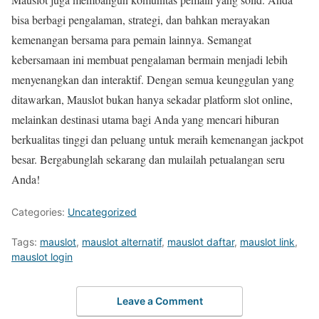
bisa berbagi pengalaman, strategi, dan bahkan merayakan
kemenangan bersama para pemain lainnya. Semangat
kebersamaan ini membuat pengalaman bermain menjadi lebih
menyenangkan dan interaktif. Dengan semua keunggulan yang
ditawarkan, Mauslot bukan hanya sekadar platform slot online,
melainkan destinasi utama bagi Anda yang mencari hiburan
berkualitas tinggi dan peluang untuk meraih kemenangan jackpot
besar. Bergabunglah sekarang dan mulailah petualangan seru
Anda!
Categories:
Uncategorized
Tags:
mauslot
,
mauslot alternatif
,
mauslot daftar
,
mauslot link
,
mauslot login
Leave a Comment