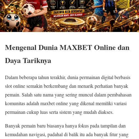
Mengenal Dunia MAXBET Online dan
Daya Tariknya
Dalam beberapa tahun terakhir, dunia permainan digital berbasis
slot online semakin berkembang dan menarik perhatian banyak
pemain. Salah satu nama yang sering muncul dalam pembahasan
komunitas adalah maxbet online yang dikenal memiliki variasi
permainan cukup luas serta sistem yang mudah diakses.
Banyak pemain baru biasanya hanya fokus pada tampilan dan
kemudahan navigasi, padahal di balik itu ada banyak fitur yang