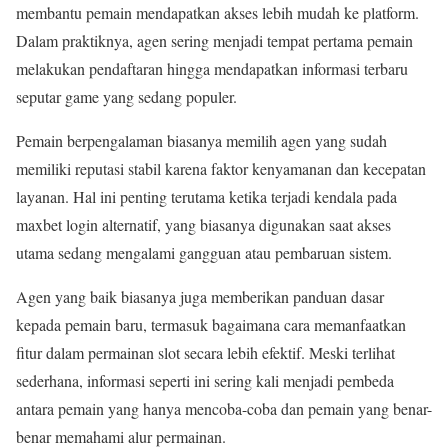
membantu pemain mendapatkan akses lebih mudah ke platform.
Dalam praktiknya, agen sering menjadi tempat pertama pemain
melakukan pendaftaran hingga mendapatkan informasi terbaru
seputar game yang sedang populer.
Pemain berpengalaman biasanya memilih agen yang sudah
memiliki reputasi stabil karena faktor kenyamanan dan kecepatan
layanan. Hal ini penting terutama ketika terjadi kendala pada
maxbet login alternatif, yang biasanya digunakan saat akses
utama sedang mengalami gangguan atau pembaruan sistem.
Agen yang baik biasanya juga memberikan panduan dasar
kepada pemain baru, termasuk bagaimana cara memanfaatkan
fitur dalam permainan slot secara lebih efektif. Meski terlihat
sederhana, informasi seperti ini sering kali menjadi pembeda
antara pemain yang hanya mencoba-coba dan pemain yang benar-
benar memahami alur permainan.