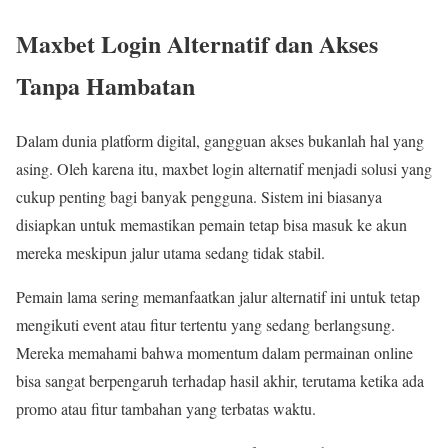
Maxbet Login Alternatif dan Akses
Tanpa Hambatan
Dalam dunia platform digital, gangguan akses bukanlah hal yang
asing. Oleh karena itu, maxbet login alternatif menjadi solusi yang
cukup penting bagi banyak pengguna. Sistem ini biasanya
disiapkan untuk memastikan pemain tetap bisa masuk ke akun
mereka meskipun jalur utama sedang tidak stabil.
Pemain lama sering memanfaatkan jalur alternatif ini untuk tetap
mengikuti event atau fitur tertentu yang sedang berlangsung.
Mereka memahami bahwa momentum dalam permainan online
bisa sangat berpengaruh terhadap hasil akhir, terutama ketika ada
promo atau fitur tambahan yang terbatas waktu.