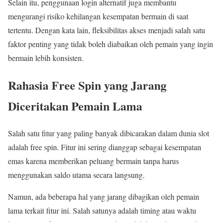
Selain itu, penggunaan login alternatif juga membantu
mengurangi risiko kehilangan kesempatan bermain di saat
tertentu. Dengan kata lain, fleksibilitas akses menjadi salah satu
faktor penting yang tidak boleh diabaikan oleh pemain yang ingin
bermain lebih konsisten.
Rahasia Free Spin yang Jarang
Diceritakan Pemain Lama
Salah satu fitur yang paling banyak dibicarakan dalam dunia slot
adalah free spin. Fitur ini sering dianggap sebagai kesempatan
emas karena memberikan peluang bermain tanpa harus
menggunakan saldo utama secara langsung.
Namun, ada beberapa hal yang jarang dibagikan oleh pemain
lama terkait fitur ini. Salah satunya adalah timing atau waktu