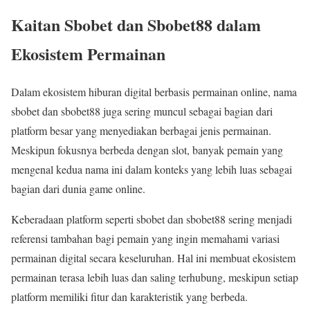
Kaitan Sbobet dan Sbobet88 dalam
Ekosistem Permainan
Dalam ekosistem hiburan digital berbasis permainan online, nama
sbobet dan sbobet88 juga sering muncul sebagai bagian dari
platform besar yang menyediakan berbagai jenis permainan.
Meskipun fokusnya berbeda dengan slot, banyak pemain yang
mengenal kedua nama ini dalam konteks yang lebih luas sebagai
bagian dari dunia game online.
Keberadaan platform seperti sbobet dan sbobet88 sering menjadi
referensi tambahan bagi pemain yang ingin memahami variasi
permainan digital secara keseluruhan. Hal ini membuat ekosistem
permainan terasa lebih luas dan saling terhubung, meskipun setiap
platform memiliki fitur dan karakteristik yang berbeda.