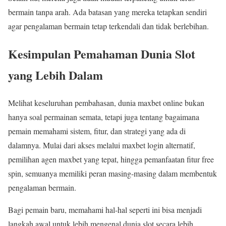
bermain tanpa arah. Ada batasan yang mereka tetapkan sendiri
agar pengalaman bermain tetap terkendali dan tidak berlebihan.
Kesimpulan Pemahaman Dunia Slot
yang Lebih Dalam
Melihat keseluruhan pembahasan, dunia maxbet online bukan
hanya soal permainan semata, tetapi juga tentang bagaimana
pemain memahami sistem, fitur, dan strategi yang ada di
dalamnya. Mulai dari akses melalui maxbet login alternatif,
pemilihan agen maxbet yang tepat, hingga pemanfaatan fitur free
spin, semuanya memiliki peran masing-masing dalam membentuk
pengalaman bermain.
Bagi pemain baru, memahami hal-hal seperti ini bisa menjadi
langkah awal untuk lebih mengenal dunia slot secara lebih