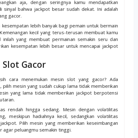
yangkan aja, dengan seringnya kamu mendapatkan
di sinyal bahwa jackpot besar sudah dekat. Ini adalah
ang gacor.
ri kesempatan lebih banyak bagi pemain untuk bermain
. Kemenangan kecil yang terus-terusan membuat kamu
al inilah yang membuat permainan semakin seru dan
ikan kesempatan lebih besar untuk mencapai jackpot
Slot Gacor
 sih cara menemukan mesin slot yang gacor? Ada
 pilih mesin yang sudah cukup lama tidak memberikan
sin yang lama tidak memberikan jackpot berpotensi
utaran.
itas rendah hingga sedang. Mesin dengan volatilitas
, meskipun hadiahnya kecil, sedangkan volatilitas
jackpot. Pilih mesin yang memberikan keseimbangan
r agar peluangmu semakin tinggi.