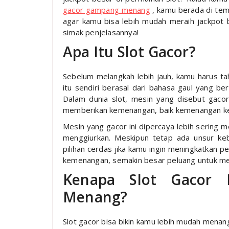
gacor gampang menang
, kamu berada di tempa
agar kamu bisa lebih mudah meraih jackpot 
simak penjelasannya!
Apa Itu Slot Gacor?
Sebelum melangkah lebih jauh, kamu harus t
itu sendiri berasal dari bahasa gaul yang ber
Dalam dunia slot, mesin yang disebut gacor
memberikan kemenangan, baik kemenangan ke
Mesin yang gacor ini dipercaya lebih sering 
menggiurkan. Meskipun tetap ada unsur keb
pilihan cerdas jika kamu ingin meningkatkan 
kemenangan, semakin besar peluang untuk me
Kenapa Slot Gacor
Menang?
Slot gacor bisa bikin kamu lebih mudah menan