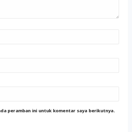
ada peramban ini untuk komentar saya berikutnya.