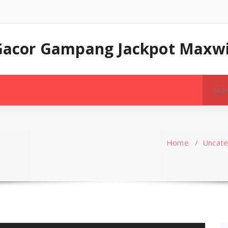
 Gacor Gampang Jackpot Maxwi
Search
for:
Home
/
Uncate