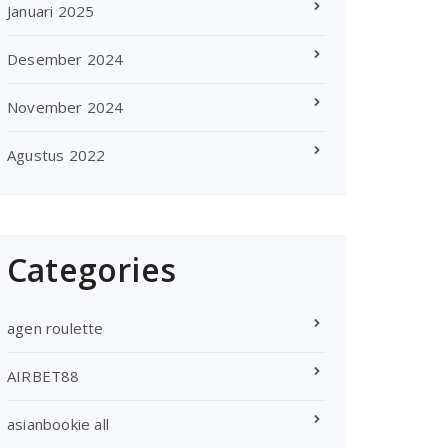
Januari 2025
Desember 2024
November 2024
Agustus 2022
Categories
agen roulette
AIRBET88
asianbookie all