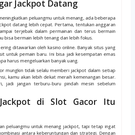
Agar Jackpot Datang
 meningkatkan peluangmu untuk menang, ada beberapa
ckpot datang lebih cepat. Pertama, tentukan anggaran
sampai terjebak dalam permainan dan terus bermain
 bisa bermain lebih tenang dan lebih fokus.
ing ditawarkan oleh kasino online. Banyak situs yang
it untuk pemain baru. Ini bisa jadi kesempatan emas
npa harus mengeluarkan banyak uang.
cor mungkin tidak selalu memberi jackpot dalam setiap
nsi, kamu akan lebih dekat meraih kemenangan besar.
ri, jadi jangan terburu-buru pindah mesin sebelum
ackpot di Slot Gacor Itu
n peluangmu untuk menang jackpot, tapi tetap ingat
ombinasi antara keberuntungan dan strategi. Dengan