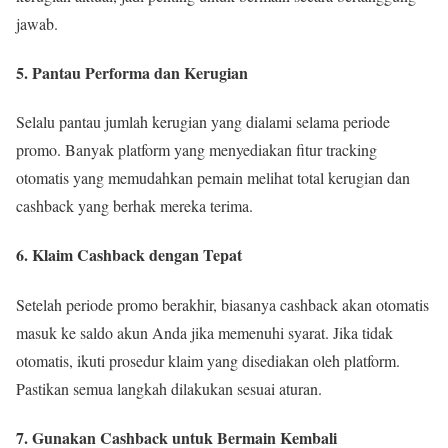
jawab.
5. Pantau Performa dan Kerugian
Selalu pantau jumlah kerugian yang dialami selama periode
promo. Banyak platform yang menyediakan fitur tracking
otomatis yang memudahkan pemain melihat total kerugian dan
cashback yang berhak mereka terima.
6. Klaim Cashback dengan Tepat
Setelah periode promo berakhir, biasanya cashback akan otomatis
masuk ke saldo akun Anda jika memenuhi syarat. Jika tidak
otomatis, ikuti prosedur klaim yang disediakan oleh platform.
Pastikan semua langkah dilakukan sesuai aturan.
7. Gunakan Cashback untuk Bermain Kembali