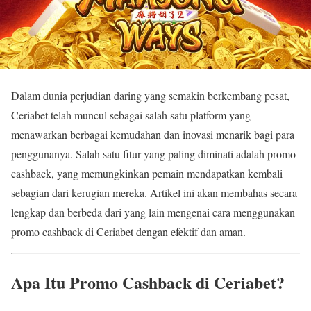
Dalam dunia perjudian daring yang semakin berkembang pesat,
Ceriabet telah muncul sebagai salah satu platform yang
menawarkan berbagai kemudahan dan inovasi menarik bagi para
penggunanya. Salah satu fitur yang paling diminati adalah promo
cashback, yang memungkinkan pemain mendapatkan kembali
sebagian dari kerugian mereka. Artikel ini akan membahas secara
lengkap dan berbeda dari yang lain mengenai cara menggunakan
promo cashback di Ceriabet dengan efektif dan aman.
Apa Itu Promo Cashback di Ceriabet?