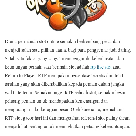
Dunia permainan slot online semakin berkembang pesat dan
menjadi salah satu pilihan utama bagi para penggemar judi daring.
Salah satu faktor yang sangat mempengaruhi keberhasilan dan
keuntungan pemain saat bermain slot adalah
rtp live slot
atau
Return to Player. RTP merupakan persentase teoretis dari total
taruhan yang akan dikembalikan kepada pemain dalam jangka
waktu tertentu. Semakin tinggi RTP sebuah slot, semakin besar
peluang pemain untuk mendapatkan kemenangan dan
mengurangi risiko kerugian besar. Oleh karena itu, memahami
RTP slot gacor hari ini dan mengetahui referensi slot paling dicari
menjadi hal penting untuk meningkatkan peluang keberuntungan.