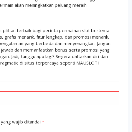
 bermain akan meningkatkan peluang meraih
pilihan terbaik bagi pecinta permainan slot bertema
, grafis menarik, fitur lengkap, dan promosi menarik,
 pengalaman yang berbeda dan menyenangkan. Jangan
ng jawab dan memanfaatkan bonus serta promosi yang
n. Jadi, tunggu apa lagi? Segera daftarkan diri dan
Pragmatic di situs terpercaya seperti MAUSLOT!
 yang wajib ditandai
*