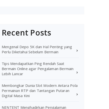
Recent Posts
Mengenal Depo 5K dan Hal Penting yang
Perlu Diketahui Sebelum Bermain
Tips Mendapatkan Ping Rendah Saat
Bermain Online agar Pengalaman Bermain
Lebih Lancar
Membongkar Dunia Slot Modern Antara Pola
Permainan RTP dan Tantangan Putaran
Digital Masa Kini
NENTENT Menghadirkan Pengalaman