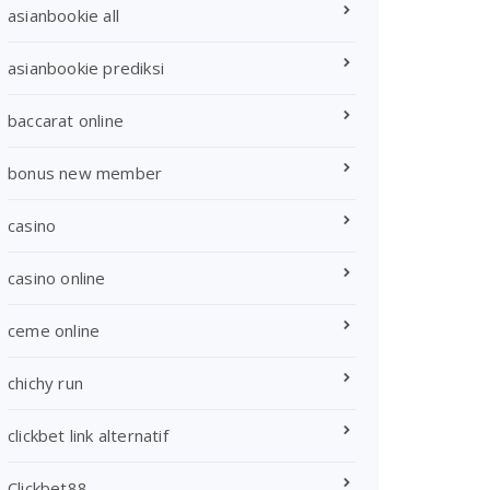
asianbookie all
asianbookie prediksi
baccarat online
bonus new member
casino
casino online
ceme online
chichy run
clickbet link alternatif
Clickbet88