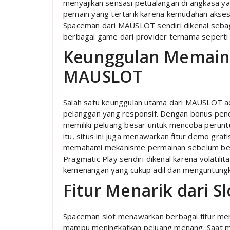
menyajikan sensasi petualangan di angkasa y
pemain yang tertarik karena kemudahan akses
Spaceman dari MAUSLOT sendiri dikenal sebag
berbagai game dari provider ternama seperti 
Keunggulan Memaink
MAUSLOT
Salah satu keunggulan utama dari MAUSLOT a
pelanggan yang responsif. Dengan bonus penda
memiliki peluang besar untuk mencoba perunt
itu, situs ini juga menawarkan fitur demo grat
memahami mekanisme permainan sebelum berm
Pragmatic Play sendiri dikenal karena volati
kemenangan yang cukup adil dan menguntungk
Fitur Menarik dari 
Spaceman slot menawarkan berbagai fitur menar
mampu meningkatkan peluang menang. Saat m