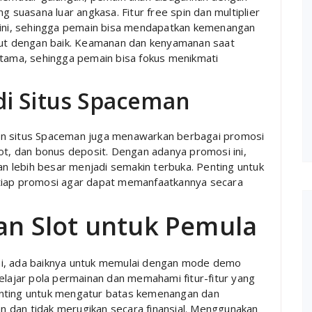
g suasana luar angkasa. Fitur free spin dan multiplier
n ini, sehingga pemain bisa mendapatkan kemenangan
ebut dengan baik. Keamanan dan kenyamanan saat
utama, sehingga pemain bisa fokus menikmati
i Situs Spaceman
an situs Spaceman juga menawarkan berbagai promosi
ot, dan bonus deposit. Dengan adanya promosi ini,
 lebih besar menjadi semakin terbuka. Penting untuk
etiap promosi agar dapat memanfaatkannya secara
an Slot untuk Pemula
ni, ada baiknya untuk memulai dengan mode demo
elajar pola permainan dan memahami fitur-fitur yang
 penting untuk mengatur batas kemenangan dan
 dan tidak merugikan secara finansial. Menggunakan