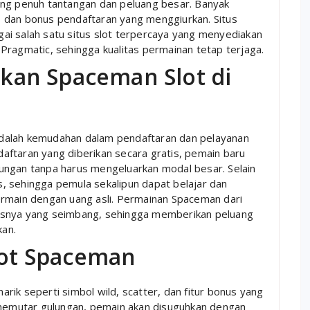
ang penuh tantangan dan peluang besar. Banyak
 dan bonus pendaftaran yang menggiurkan. Situs
ai salah satu situs slot terpercaya yang menyediakan
Pragmatic, sehingga kualitas permainan tetap terjaga.
an Spaceman Slot di
dalah kemudahan dalam pendaftaran dan pelayanan
ftaran yang diberikan secara gratis, pemain baru
ungan tanpa harus mengeluarkan modal besar. Selain
is, sehingga pemula sekalipun dapat belajar dan
ain dengan uang asli. Permainan Spaceman dari
litasnya yang seimbang, sehingga memberikan peluang
an.
Slot Spaceman
ik seperti simbol wild, scatter, dan fitur bonus yang
emutar gulungan, pemain akan disuguhkan dengan