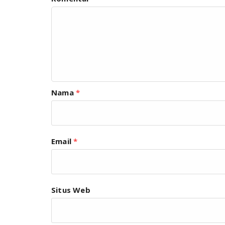
Nama
*
Email
*
Situs Web