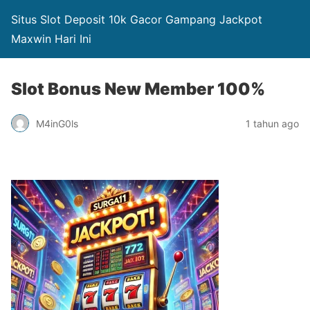
Situs Slot Deposit 10k Gacor Gampang Jackpot
Maxwin Hari Ini
Slot Bonus New Member 100%
M4inG0ls
1 tahun ago