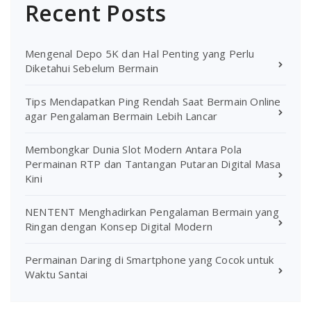
Recent Posts
Mengenal Depo 5K dan Hal Penting yang Perlu
Diketahui Sebelum Bermain
Tips Mendapatkan Ping Rendah Saat Bermain Online
agar Pengalaman Bermain Lebih Lancar
Membongkar Dunia Slot Modern Antara Pola
Permainan RTP dan Tantangan Putaran Digital Masa
Kini
NENTENT Menghadirkan Pengalaman Bermain yang
Ringan dengan Konsep Digital Modern
Permainan Daring di Smartphone yang Cocok untuk
Waktu Santai