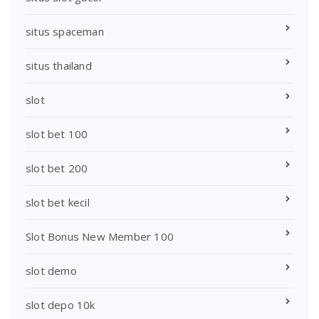
situs spaceman
situs thailand
slot
slot bet 100
slot bet 200
slot bet kecil
Slot Bonus New Member 100
slot demo
slot depo 10k