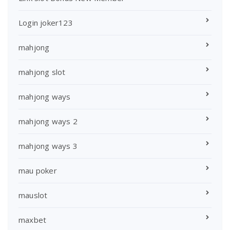
Login joker123
mahjong
mahjong slot
mahjong ways
mahjong ways 2
mahjong ways 3
mau poker
mauslot
maxbet