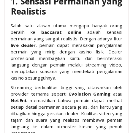
1. Sensasi Permainan yang
Realistis
Salah satu alasan utama mengapa banyak orang
beralih ke
baccarat online
adalah sensasi
permainan yang sangat realistis. Dengan adanya fitur
live dealer
, pemain dapat merasakan pengalaman
bermain yang mirip dengan kasino fisik. Dealer
profesional membagikan kartu dan berinteraksi
langsung dengan pemain melalui streaming video,
menciptakan suasana yang mendekati pengalaman
kasino sesungguhnya.
Streaming berkualitas tinggi yang ditawarkan oleh
provider ternama seperti
Evolution Gaming
atau
NetEnt
memastikan bahwa pemain dapat melihat
setiap detail permainan secara jelas, dari kartu yang
dibagikan hingga gerakan dealer. Kualitas video yang
tajam dan suara yang realistis membawa pemain
langsung ke dalam atmosfer kasino yang penuh
ketegangan.