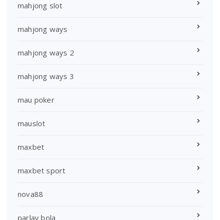
mahjong slot
mahjong ways
mahjong ways 2
mahjong ways 3
mau poker
mauslot
maxbet
maxbet sport
nova88
parlay bola