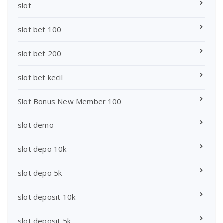
slot
slot bet 100
slot bet 200
slot bet kecil
Slot Bonus New Member 100
slot demo
slot depo 10k
slot depo 5k
slot deposit 10k
slot deposit 5k