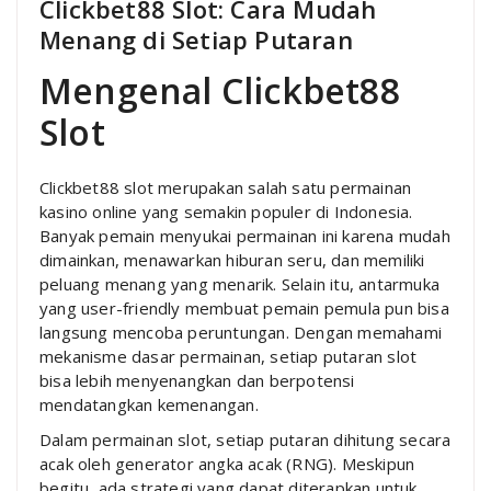
Clickbet88 Slot: Cara Mudah
Menang di Setiap Putaran
Mengenal Clickbet88
Slot
Clickbet88 slot merupakan salah satu permainan
kasino online yang semakin populer di Indonesia.
Banyak pemain menyukai permainan ini karena mudah
dimainkan, menawarkan hiburan seru, dan memiliki
peluang menang yang menarik. Selain itu, antarmuka
yang user-friendly membuat pemain pemula pun bisa
langsung mencoba peruntungan. Dengan memahami
mekanisme dasar permainan, setiap putaran slot
bisa lebih menyenangkan dan berpotensi
mendatangkan kemenangan.
Dalam permainan slot, setiap putaran dihitung secara
acak oleh generator angka acak (RNG). Meskipun
begitu, ada strategi yang dapat diterapkan untuk