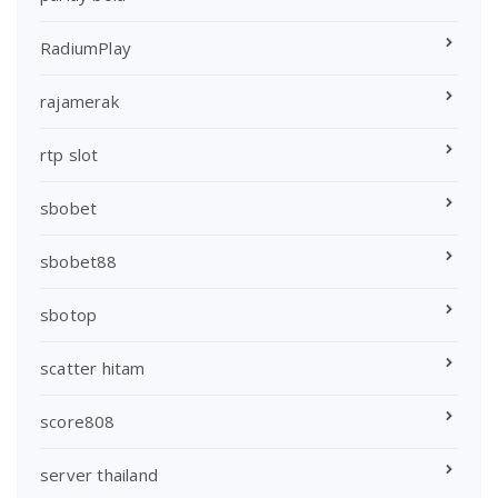
RadiumPlay
rajamerak
rtp slot
sbobet
sbobet88
sbotop
scatter hitam
score808
server thailand