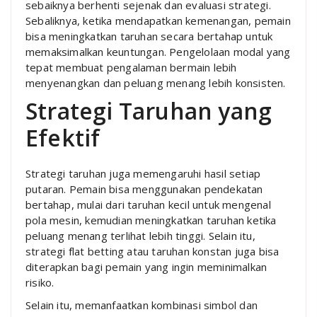
sebaiknya berhenti sejenak dan evaluasi strategi.
Sebaliknya, ketika mendapatkan kemenangan, pemain
bisa meningkatkan taruhan secara bertahap untuk
memaksimalkan keuntungan. Pengelolaan modal yang
tepat membuat pengalaman bermain lebih
menyenangkan dan peluang menang lebih konsisten.
Strategi Taruhan yang
Efektif
Strategi taruhan juga memengaruhi hasil setiap
putaran. Pemain bisa menggunakan pendekatan
bertahap, mulai dari taruhan kecil untuk mengenal
pola mesin, kemudian meningkatkan taruhan ketika
peluang menang terlihat lebih tinggi. Selain itu,
strategi flat betting atau taruhan konstan juga bisa
diterapkan bagi pemain yang ingin meminimalkan
risiko.
Selain itu, memanfaatkan kombinasi simbol dan