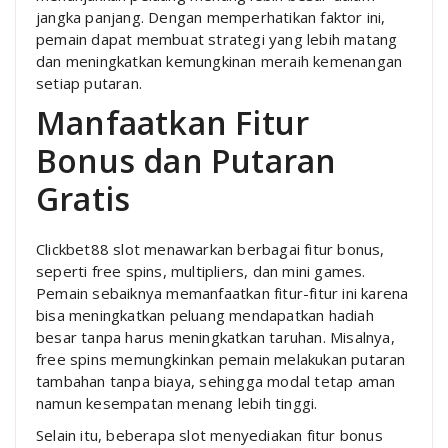
jangka panjang. Dengan memperhatikan faktor ini,
pemain dapat membuat strategi yang lebih matang
dan meningkatkan kemungkinan meraih kemenangan
setiap putaran.
Manfaatkan Fitur
Bonus dan Putaran
Gratis
Clickbet88 slot menawarkan berbagai fitur bonus,
seperti free spins, multipliers, dan mini games.
Pemain sebaiknya memanfaatkan fitur-fitur ini karena
bisa meningkatkan peluang mendapatkan hadiah
besar tanpa harus meningkatkan taruhan. Misalnya,
free spins memungkinkan pemain melakukan putaran
tambahan tanpa biaya, sehingga modal tetap aman
namun kesempatan menang lebih tinggi.
Selain itu, beberapa slot menyediakan fitur bonus