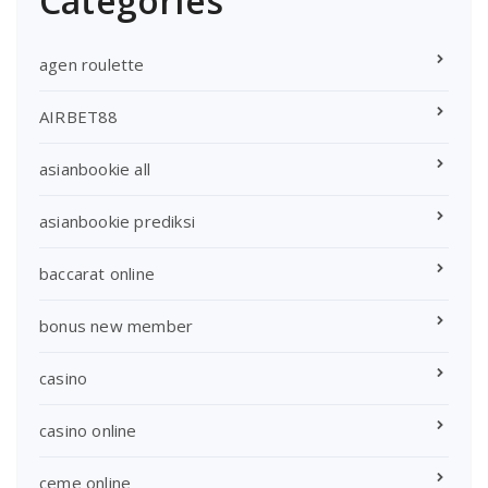
Categories
agen roulette
AIRBET88
asianbookie all
asianbookie prediksi
baccarat online
bonus new member
casino
casino online
ceme online