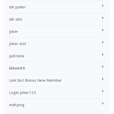
idn poker
idn slot
joker
joker slot
judi bola
klikwin88
Link Slot Bonus New Member
Login joker123
mahjong