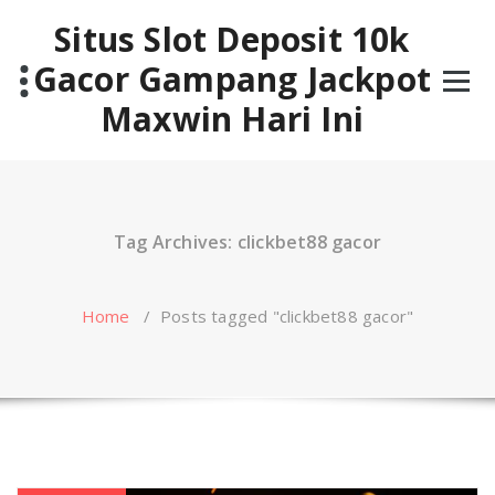
Skip
Situs Slot Deposit 10k
to
content
Gacor Gampang Jackpot
Maxwin Hari Ini
Tag Archives: clickbet88 gacor
Home
/
Posts tagged "clickbet88 gacor"