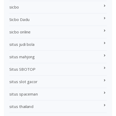
sicbo
Sicbo Dadu
sicbo online
situs judi bola
situs mahjong
Situs SBOTOP
situs slot gacor
situs spaceman
situs thailand