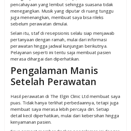
pencahayaan yang lembut sehingga suasana tidak
menegangkan. Musik yang diputar di ruang tunggu
juga menenangkan, membuat saya bisa rileks
sebelum perawatan dimulai.
Selain itu, staf di resepsionis selalu siap menjawab
pertanyaan dengan ramah, mulai dari informasi
perawatan hingga jadwal kunjungan berikutnya.
Pelayanan seperti ini tentu saja membuat pasien
merasa dihargai dan diperhatikan.
Pengalaman Manis
Setelah Perawatan
Hasil perawatan di The Elgin Clinic Ltd membuat saya
puas. Tidak hanya terlihat perbedaannya, tetapi juga
membuat saya merasa lebih percaya diri. Setiap
detail kecil diperhatikan, mulai dari kebersihan hingga
kenyamanan pasien.