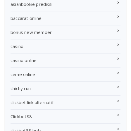
asianbookie prediksi
baccarat online
bonus new member
casino
casino online
ceme online
chichy run
clickbet link alternatif
Clickbet88
clickbet88 bola