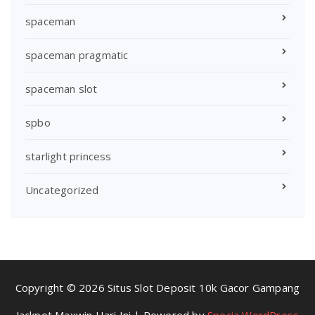
spaceman
spaceman pragmatic
spaceman slot
spbo
starlight princess
Uncategorized
Copyright © 2026 Situs Slot Deposit 10k Gacor Gampang
Jackpot Maxwin Hari Ini | Powered by
Specia WordPress