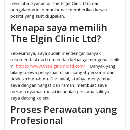
mencoba layanan di The Elgin Clinic Ltd, dan
pengalaman ini benar-benar memberikan kesan
positif yang sulit dilupakan.
Kenapa saya memilih
The Elgin Clinic Ltd?
Sebelumnya, saya sudah mendengar banyak
rekomendasi dari teman dan keluarga mengenai klinik
ini
https://www.theelginclinicltd.com/
. Banyak yang
bilang bahwa pelayanan di sini sangat personal dan
tidak terburu-buru. Dari awal, stafnya menyambut
saya dengan hangat dan ramah, membuat saya
merasa nyaman meski ini adalah pertama kalinya
saya datang ke sini.
Proses Perawatan yang
Profesional