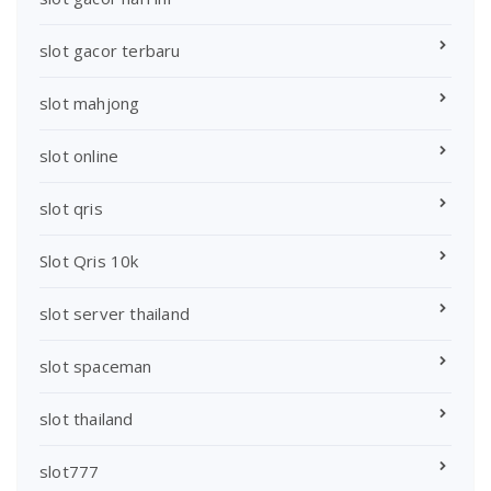
slot gacor terbaru
slot mahjong
slot online
slot qris
Slot Qris 10k
slot server thailand
slot spaceman
slot thailand
slot777