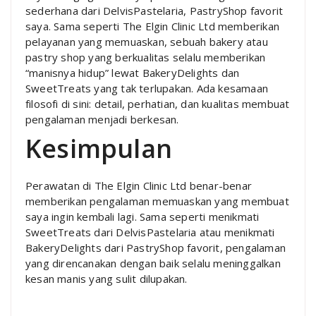
sederhana dari DelvisPastelaria, PastryShop favorit
saya. Sama seperti The Elgin Clinic Ltd memberikan
pelayanan yang memuaskan, sebuah bakery atau
pastry shop yang berkualitas selalu memberikan
“manisnya hidup” lewat BakeryDelights dan
SweetTreats yang tak terlupakan. Ada kesamaan
filosofi di sini: detail, perhatian, dan kualitas membuat
pengalaman menjadi berkesan.
Kesimpulan
Perawatan di The Elgin Clinic Ltd benar-benar
memberikan pengalaman memuaskan yang membuat
saya ingin kembali lagi. Sama seperti menikmati
SweetTreats dari DelvisPastelaria atau menikmati
BakeryDelights dari PastryShop favorit, pengalaman
yang direncanakan dengan baik selalu meninggalkan
kesan manis yang sulit dilupakan.