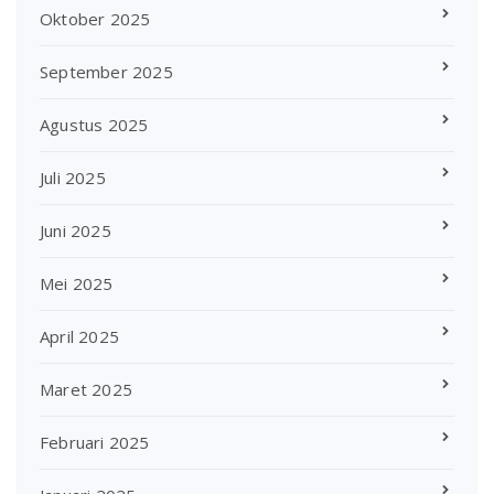
Oktober 2025
September 2025
Agustus 2025
Juli 2025
Juni 2025
Mei 2025
April 2025
Maret 2025
Februari 2025