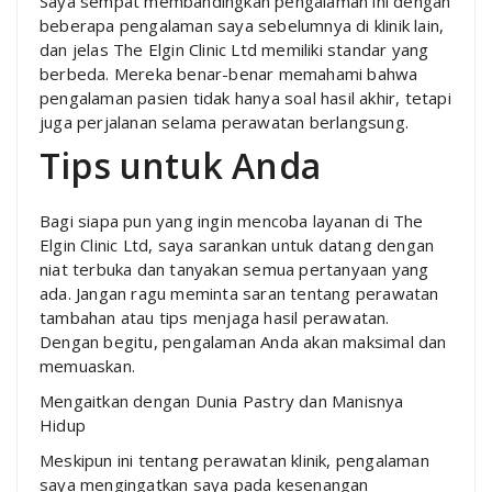
Saya sempat membandingkan pengalaman ini dengan
beberapa pengalaman saya sebelumnya di klinik lain,
dan jelas The Elgin Clinic Ltd memiliki standar yang
berbeda. Mereka benar-benar memahami bahwa
pengalaman pasien tidak hanya soal hasil akhir, tetapi
juga perjalanan selama perawatan berlangsung.
Tips untuk Anda
Bagi siapa pun yang ingin mencoba layanan di The
Elgin Clinic Ltd, saya sarankan untuk datang dengan
niat terbuka dan tanyakan semua pertanyaan yang
ada. Jangan ragu meminta saran tentang perawatan
tambahan atau tips menjaga hasil perawatan.
Dengan begitu, pengalaman Anda akan maksimal dan
memuaskan.
Mengaitkan dengan Dunia Pastry dan Manisnya
Hidup
Meskipun ini tentang perawatan klinik, pengalaman
saya mengingatkan saya pada kesenangan