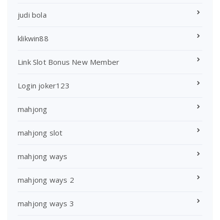
judi bola
klikwin88
Link Slot Bonus New Member
Login joker123
mahjong
mahjong slot
mahjong ways
mahjong ways 2
mahjong ways 3