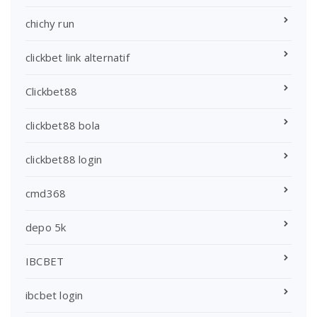
chichy run
clickbet link alternatif
Clickbet88
clickbet88 bola
clickbet88 login
cmd368
depo 5k
IBCBET
ibcbet login