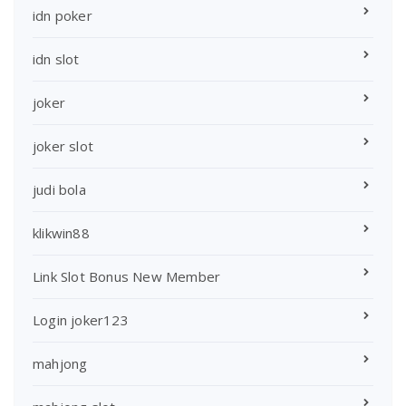
idn poker
idn slot
joker
joker slot
judi bola
klikwin88
Link Slot Bonus New Member
Login joker123
mahjong