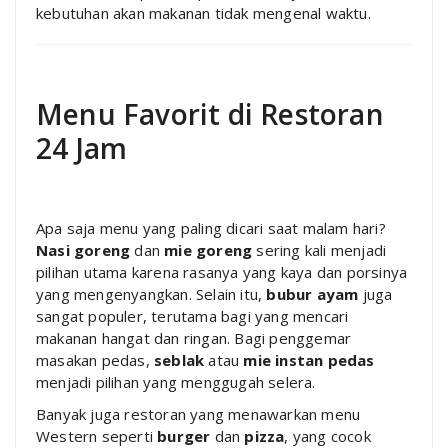
kebutuhan akan makanan tidak mengenal waktu.
Menu Favorit di Restoran
24 Jam
Apa saja menu yang paling dicari saat malam hari?
Nasi goreng
dan
mie goreng
sering kali menjadi
pilihan utama karena rasanya yang kaya dan porsinya
yang mengenyangkan. Selain itu,
bubur ayam
juga
sangat populer, terutama bagi yang mencari
makanan hangat dan ringan. Bagi penggemar
masakan pedas,
seblak
atau
mie instan pedas
menjadi pilihan yang menggugah selera.
Banyak juga restoran yang menawarkan menu
Western seperti
burger
dan
pizza
, yang cocok