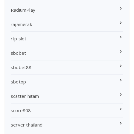
RadiumPlay
rajamerak
rtp slot
sbobet
sbobet88
sbotop
scatter hitam
score808
server thailand