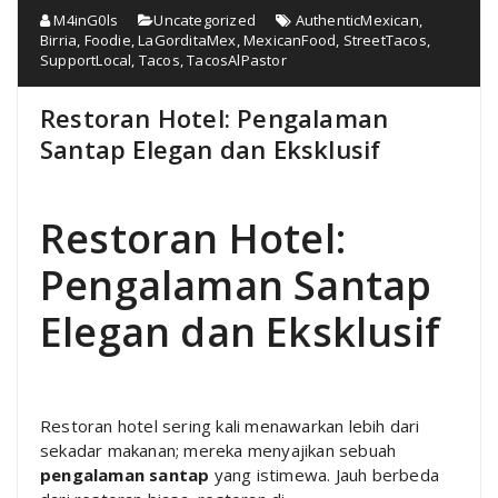
M4inG0ls
Uncategorized
AuthenticMexican
,
Birria
,
Foodie
,
LaGorditaMex
,
MexicanFood
,
StreetTacos
,
SupportLocal
,
Tacos
,
TacosAlPastor
Restoran Hotel: Pengalaman
Santap Elegan dan Eksklusif
Restoran Hotel:
Pengalaman Santap
Elegan dan Eksklusif
Restoran hotel sering kali menawarkan lebih dari
sekadar makanan; mereka menyajikan sebuah
pengalaman santap
yang istimewa. Jauh berbeda