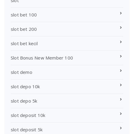
slot
slot bet 100
slot bet 200
slot bet kecil
Slot Bonus New Member 100
slot demo
slot depo 10k
slot depo 5k
slot deposit 10k
slot deposit 5k