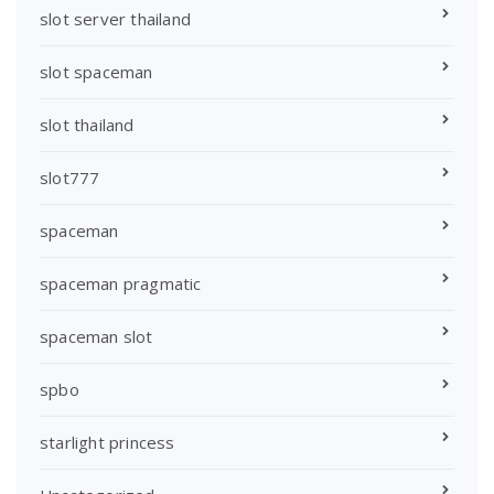
slot server thailand
slot spaceman
slot thailand
slot777
spaceman
spaceman pragmatic
spaceman slot
spbo
starlight princess