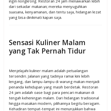
ingin nongkrong. Restoran 24 jam menawarkan lebih
dari sekadar makanan; mereka menyuguhkan
suasana, kenyamanan, dan tentu saja, hidangan lezat
yang bisa dinikmati kapan saja.
Sensasi Kuliner Malam
yang Tak Pernah Tidur
Menjelajahi kuliner malam adalah petualangan
tersendiri. Jalanan yang tadinya ramai kini lebih
lengang, dan lampu-lampu di warung makan menjadi
penanda kehidupan yang masih berdetak. Restoran
24 jam adalah oase bagi para pencari makanan di
tengah keheningan malam. Dari hidangan tradisional
hingga masakan modern, pilihannya begitu beragam.
Kehadiran tempat-tempat ini menunjukkan bahwa