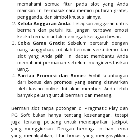
memahami semua fitur pada slot yang Anda
mainkan. Ini termasuk cara memicu putaran gratis,
pengganda, dan simbol khusus lainnya.
Kelola Anggaran Anda
: Tetapkan anggaran untuk
bermain dan patuhi itu. Jangan terbawa emosi
ketika bermain untuk mencegah kerugian besar.
Coba Game Gratis
: Sebelum bertaruh dengan
uang sungguhan, cobalah bermain versi demo dari
slot yang Anda pilih. Ini dapat membantu Anda
memahami permainan sebelum menginvestasikan
uang.
Pantau Promosi dan Bonus
: Ambil keuntungan
dari bonus dan promosi yang sering ditawarkan
oleh kasino online. Ini akan memberi Anda lebih
banyak peluang untuk bermain dan menang.
Bermain slot tanpa potongan di Pragmatic Play dan
PG Soft bukan hanya tentang kesenangan, tetapi
juga tentang peluang untuk mendapatkan jackpot
yang menggiurkan. Dengan berbagai pilihan tema
yang menakjubkan, fitur bonus yang mengasyikkan,