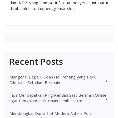
dan RTP yang kompetitif, dua penyedia ini patut
dicoba oleh setiap penggemar slot.
Recent Posts
Mengenal Depo 5K dan Hal Penting yang Perlu
Diketahui Sebelum Bermain
Tips Mendapatkan Ping Rendah Saat Bermain Online
agar Pengalaman Bermain Lebih Lancar
Membongkar Dunia Slot Modern Antara Pola