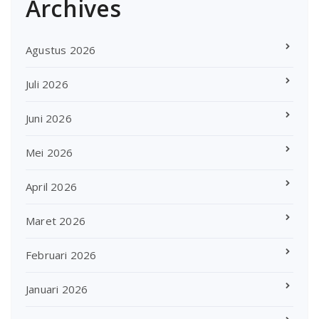
Archives
Agustus 2026
Juli 2026
Juni 2026
Mei 2026
April 2026
Maret 2026
Februari 2026
Januari 2026