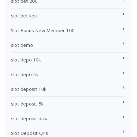
slot bet 200
slot bet kecil
Slot Bonus New Member 100
slot demo
slot depo 10k
slot depo 5k
slot deposit 10k
slot deposit 5k
slot deposit dana
Slot Deposit Qris