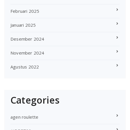
Februari 2025
Januari 2025
Desember 2024
November 2024
Agustus 2022
Categories
agen roulette