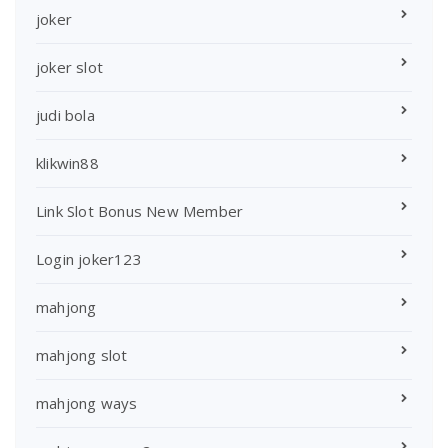
joker
joker slot
judi bola
klikwin88
Link Slot Bonus New Member
Login joker123
mahjong
mahjong slot
mahjong ways