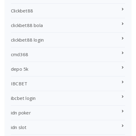
Clickbet88
clickbet88 bola
clickbet88 login
cmd368
depo 5k
IBCBET
ibcbet login
idn poker
idn slot