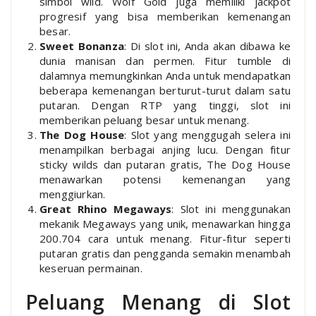
simbol wild. Wolf Gold juga memiliki jackpot
progresif yang bisa memberikan kemenangan
besar.
Sweet Bonanza
: Di slot ini, Anda akan dibawa ke
dunia manisan dan permen. Fitur tumble di
dalamnya memungkinkan Anda untuk mendapatkan
beberapa kemenangan berturut-turut dalam satu
putaran. Dengan RTP yang tinggi, slot ini
memberikan peluang besar untuk menang.
The Dog House
: Slot yang menggugah selera ini
menampilkan berbagai anjing lucu. Dengan fitur
sticky wilds dan putaran gratis, The Dog House
menawarkan potensi kemenangan yang
menggiurkan.
Great Rhino Megaways
: Slot ini menggunakan
mekanik Megaways yang unik, menawarkan hingga
200.704 cara untuk menang. Fitur-fitur seperti
putaran gratis dan pengganda semakin menambah
keseruan permainan.
Peluang Menang di Slot