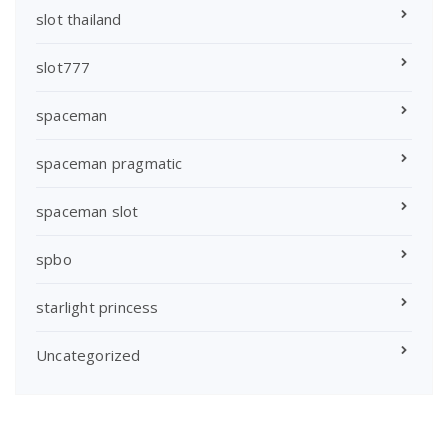
slot thailand
slot777
spaceman
spaceman pragmatic
spaceman slot
spbo
starlight princess
Uncategorized