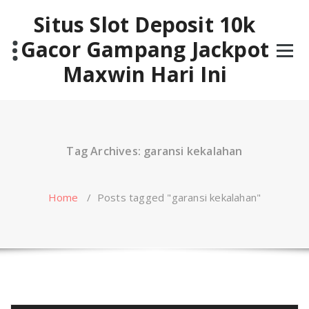
Skip
Situs Slot Deposit 10k
to
content
Gacor Gampang Jackpot
Maxwin Hari Ini
Tag Archives: garansi kekalahan
Home
/
Posts tagged "garansi kekalahan"