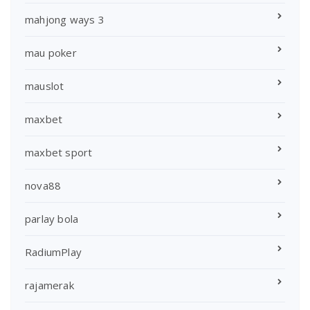
mahjong ways 3
mau poker
mauslot
maxbet
maxbet sport
nova88
parlay bola
RadiumPlay
rajamerak