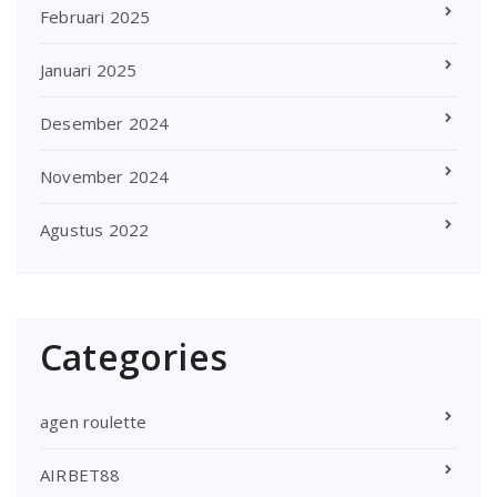
Februari 2025
Januari 2025
Desember 2024
November 2024
Agustus 2022
Categories
agen roulette
AIRBET88