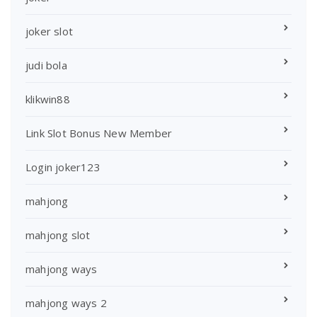
joker slot
judi bola
klikwin88
Link Slot Bonus New Member
Login joker123
mahjong
mahjong slot
mahjong ways
mahjong ways 2