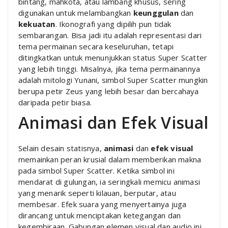
bintang, mahkota, atau lambang khusus, sering
digunakan untuk melambangkan
keunggulan
dan
kekuatan
. Ikonografi yang dipilih pun tidak
sembarangan. Bisa jadi itu adalah representasi dari
tema permainan secara keseluruhan, tetapi
ditingkatkan untuk menunjukkan status Super Scatter
yang lebih tinggi. Misalnya, jika tema permainannya
adalah mitologi Yunani, simbol Super Scatter mungkin
berupa petir Zeus yang lebih besar dan bercahaya
daripada petir biasa.
Animasi dan Efek Visual
Selain desain statisnya,
animasi
dan
efek visual
memainkan peran krusial dalam memberikan makna
pada simbol Super Scatter. Ketika simbol ini
mendarat di gulungan, ia seringkali memicu animasi
yang menarik seperti kilauan, berputar, atau
membesar. Efek suara yang menyertainya juga
dirancang untuk menciptakan ketegangan dan
kegembiraan. Gabungan elemen visual dan audio ini