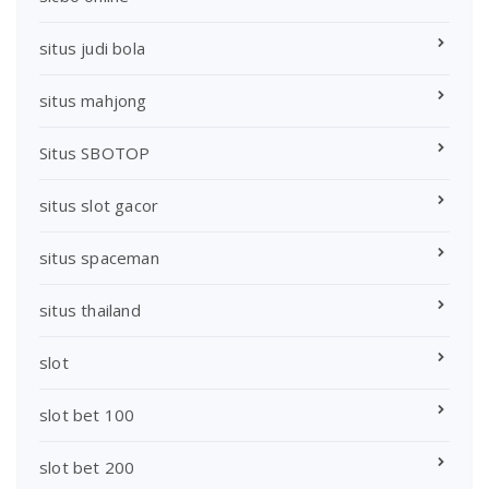
situs judi bola
situs mahjong
Situs SBOTOP
situs slot gacor
situs spaceman
situs thailand
slot
slot bet 100
slot bet 200