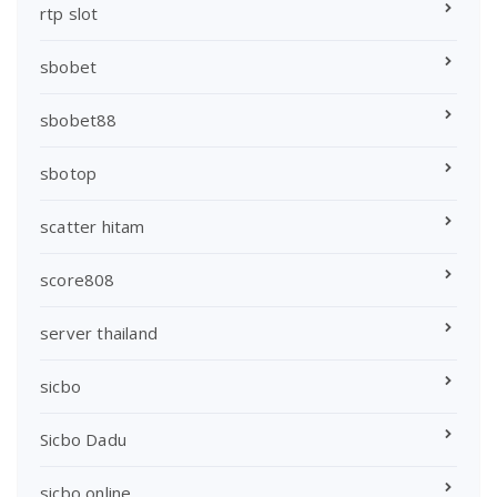
rtp slot
sbobet
sbobet88
sbotop
scatter hitam
score808
server thailand
sicbo
Sicbo Dadu
sicbo online