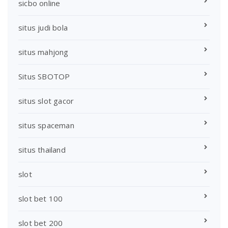
sicbo online
situs judi bola
situs mahjong
Situs SBOTOP
situs slot gacor
situs spaceman
situs thailand
slot
slot bet 100
slot bet 200