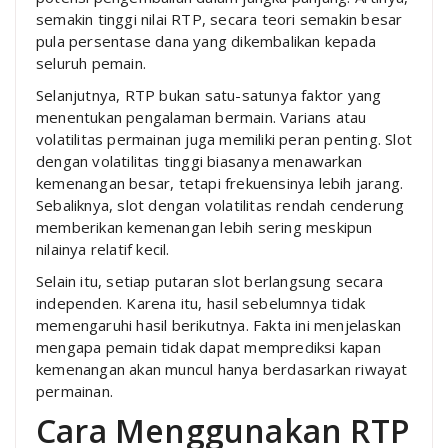
semakin tinggi nilai RTP, secara teori semakin besar
pula persentase dana yang dikembalikan kepada
seluruh pemain.
Selanjutnya, RTP bukan satu-satunya faktor yang
menentukan pengalaman bermain. Varians atau
volatilitas permainan juga memiliki peran penting. Slot
dengan volatilitas tinggi biasanya menawarkan
kemenangan besar, tetapi frekuensinya lebih jarang.
Sebaliknya, slot dengan volatilitas rendah cenderung
memberikan kemenangan lebih sering meskipun
nilainya relatif kecil.
Selain itu, setiap putaran slot berlangsung secara
independen. Karena itu, hasil sebelumnya tidak
memengaruhi hasil berikutnya. Fakta ini menjelaskan
mengapa pemain tidak dapat memprediksi kapan
kemenangan akan muncul hanya berdasarkan riwayat
permainan.
Cara Menggunakan RTP