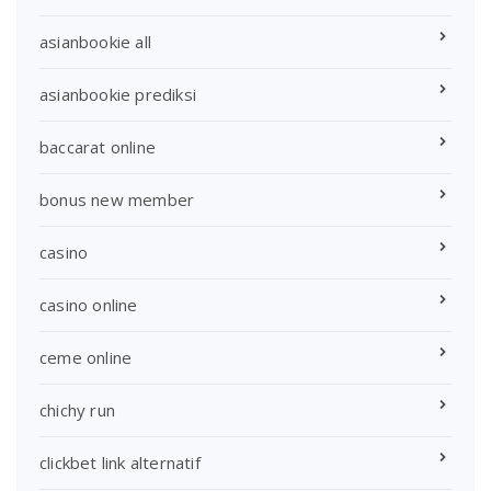
asianbookie all
asianbookie prediksi
baccarat online
bonus new member
casino
casino online
ceme online
chichy run
clickbet link alternatif