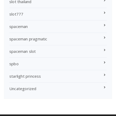
slot thailand
slot777
spaceman
spaceman pragmatic
spaceman slot
spbo
starlight princess
Uncategorized