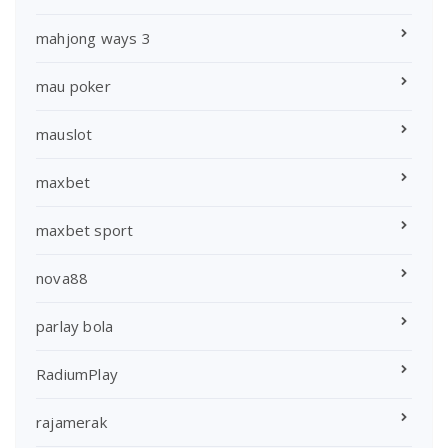
mahjong ways 3
mau poker
mauslot
maxbet
maxbet sport
nova88
parlay bola
RadiumPlay
rajamerak