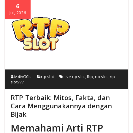
6
Jul, 2026
M4inG0ls
rtp slot
live rtp slot
,
Rtp
,
rtp slot
,
rtp
slot777
RTP Terbaik: Mitos, Fakta, dan
Cara Menggunakannya dengan
Bijak
Memahami Arti RTP