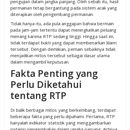
pengujian dalam jangka panjang. Oleh sebab itu, hasil
permainan tetap bergantung pada sistem acak yang
diterapkan oleh pengembang permainan.
Tidak hanya itu, ada pula anggapan bahwa bermain
pada jam-jam tertentu dapat meningkatkan peluang
menang karena RTP sedang tinggi. Hingga saat ini,
tidak terdapat bukti yang dapat membenarkan klaim
tersebut. Dengan demikian, pemain sebaiknya tidak
menjadikan mitos tersebut sebagai dasar utama
dalam mengambil keputusan.
Fakta Penting yang
Perlu Diketahui
tentang RTP
Di balik berbagai mitos yang berkembang, terdapat
beberapa fakta yang perlu dipahami. Pertama, RTP
hanyalah indikator statistik yang menggambarkan
potensi pengembalian dalam jangka panjang. Artinya,