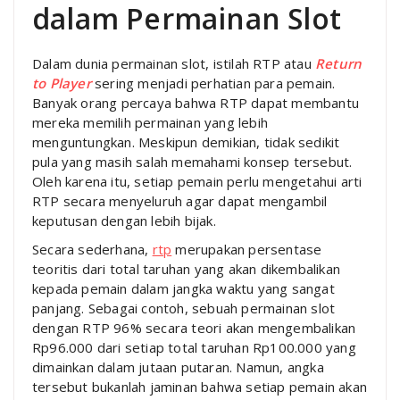
dalam Permainan Slot
Dalam dunia permainan slot, istilah RTP atau
Return
to Player
sering menjadi perhatian para pemain.
Banyak orang percaya bahwa RTP dapat membantu
mereka memilih permainan yang lebih
menguntungkan. Meskipun demikian, tidak sedikit
pula yang masih salah memahami konsep tersebut.
Oleh karena itu, setiap pemain perlu mengetahui arti
RTP secara menyeluruh agar dapat mengambil
keputusan dengan lebih bijak.
Secara sederhana,
rtp
merupakan persentase
teoritis dari total taruhan yang akan dikembalikan
kepada pemain dalam jangka waktu yang sangat
panjang. Sebagai contoh, sebuah permainan slot
dengan RTP 96% secara teori akan mengembalikan
Rp96.000 dari setiap total taruhan Rp100.000 yang
dimainkan dalam jutaan putaran. Namun, angka
tersebut bukanlah jaminan bahwa setiap pemain akan