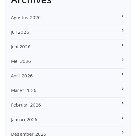
Agustus 2026
Juli 2026
Juni 2026
Mei 2026
April 2026
Maret 2026
Februari 2026
Januari 2026
Desember 2025