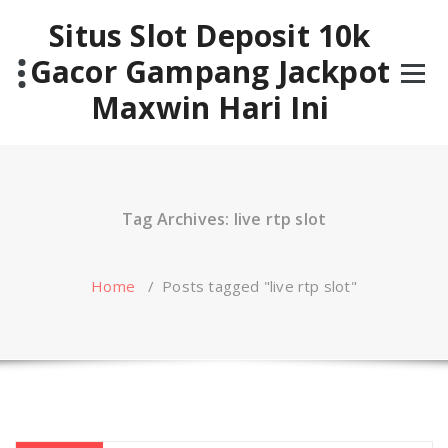
Skip
Situs Slot Deposit 10k
to
content
Gacor Gampang Jackpot
Maxwin Hari Ini
Tag Archives: live rtp slot
Home
/
Posts tagged "live rtp slot"