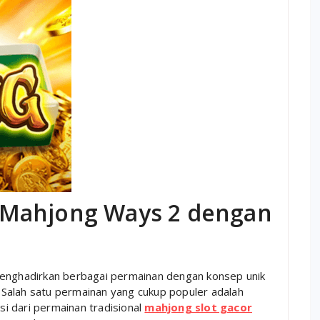
 Mahjong Ways 2 dengan
menghadirkan berbagai permainan dengan konsep unik
Salah satu permainan yang cukup populer adalah
i dari permainan tradisional
mahjong slot gacor