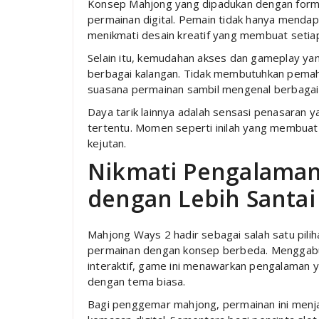
Konsep Mahjong yang dipadukan dengan form
permainan digital. Pemain tidak hanya mendapa
menikmati desain kreatif yang membuat setiap 
Selain itu, kemudahan akses dan gameplay ya
berbagai kalangan. Tidak membutuhkan pemah
suasana permainan sambil mengenal berbagai 
Daya tarik lainnya adalah sensasi penasaran 
tertentu. Momen seperti inilah yang membuat
kejutan.
Nikmati Pengalaman
dengan Lebih Santai
Mahjong Ways 2 hadir sebagai salah satu pili
permainan dengan konsep berbeda. Menggabu
interaktif, game ini menawarkan pengalaman y
dengan tema biasa.
Bagi penggemar mahjong, permainan ini menja