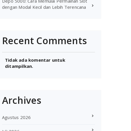
Depo 5000: Cara Memulai Permainan Slot
dengan Modal Kecil dan Lebih Terencana
Recent Comments
Tidak ada komentar untuk
ditampilkan.
Archives
Agustus 2026