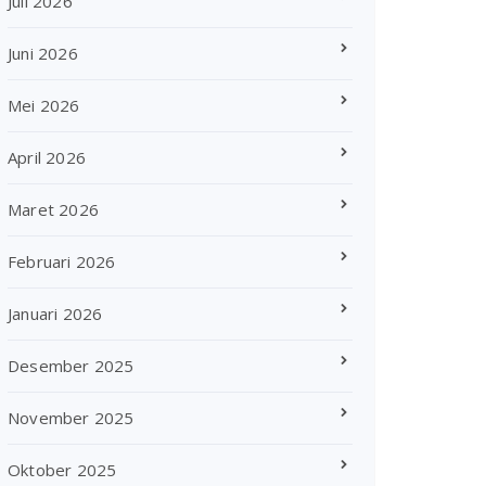
Juli 2026
Juni 2026
Mei 2026
April 2026
Maret 2026
Februari 2026
Januari 2026
Desember 2025
November 2025
Oktober 2025