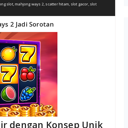
ng slot
,
mahjong ways 2
,
scatter hitam
,
slot gacor
,
slot
s 2 Jadi Sorotan
ir dengan Konsep Unik