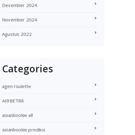
Desember 2024
November 2024
Agustus 2022
Categories
agen roulette
AIRBET88
asianbookie all
asianbookie prediksi