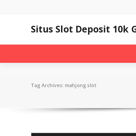
Skip
to
content
Situs Slot Deposit 10k
Tag Archives: mahjong slot