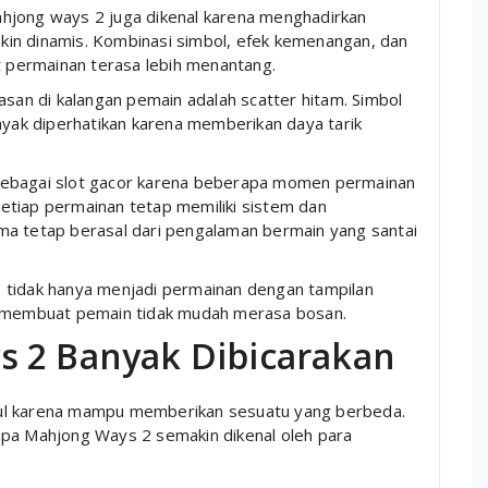
hjong ways 2 juga dikenal karena menghadirkan
in dinamis. Kombinasi simbol, efek kemenangan, dan
permainan terasa lebih menantang.
asan di kalangan pemain adalah scatter hitam. Simbol
nyak diperhatikan karena memberikan daya tarik
sebagai slot gacor karena beberapa momen permainan
etiap permainan tetap memiliki sistem dan
ma tetap berasal dari pengalaman bermain yang santai
 tidak hanya menjadi permainan dengan tampilan
ng membuat pemain tidak mudah merasa bosan.
s 2 Banyak Dibicarakan
cul karena mampu memberikan sesuatu yang berbeda.
apa Mahjong Ways 2 semakin dikenal oleh para