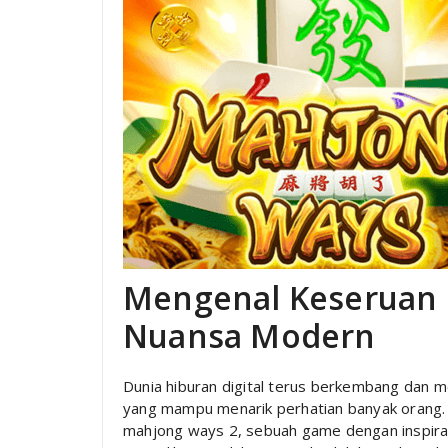
Mengenal Keseruan
Nuansa Modern
Dunia hiburan digital terus berkembang dan 
yang mampu menarik perhatian banyak orang. 
mahjong ways 2, sebuah game dengan inspiras