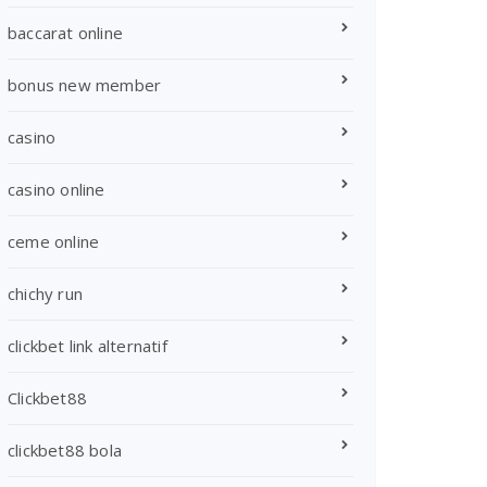
baccarat online
bonus new member
casino
casino online
ceme online
chichy run
clickbet link alternatif
Clickbet88
clickbet88 bola