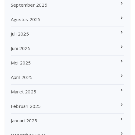
September 2025
Agustus 2025
Juli 2025
Juni 2025
Mei 2025
April 2025
Maret 2025
Februari 2025
Januari 2025
Desember 2024