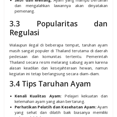
dan mengalahkan lawannya akan dinyatakan
pemenang.
3.3 Popularitas dan
Regulasi
Walaupun ilegal di beberapa tempat, taruhan ayam
masih sangat populer di Thailand terutama di daerah
pedesaan dan komunitas tertentu. Pemerintah
Thailand secara resmi melarang sabung ayam karena
alasan keadilan dan kesejahteraan hewan, namun
kegiatan ini tetap berlangsung secara diam-diam.
3.4 Tips Taruhan Ayam
Kenali Kualitas Ayam:
Pelajari kekuatan dan
kelemahan ayam yang akan bertarung.
Perhatikan Pelatih dan Kesehatan Ayam:
Ayam
yang sehat dan dilatih baik biasanya memiliki