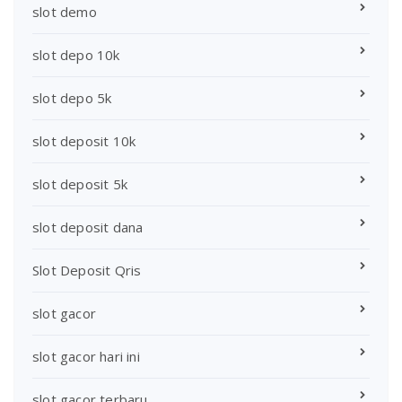
slot demo
slot depo 10k
slot depo 5k
slot deposit 10k
slot deposit 5k
slot deposit dana
Slot Deposit Qris
slot gacor
slot gacor hari ini
slot gacor terbaru