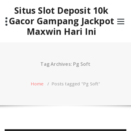
Skip
Situs Slot Deposit 10k
to
content
Gacor Gampang Jackpot
Maxwin Hari Ini
Tag Archives: Pg Soft
Home
/
Posts tagged "Pg Soft"