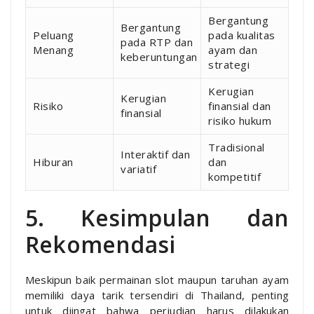
Bergantung
Bergantung
Peluang
pada kualitas
pada RTP dan
Menang
ayam dan
keberuntungan
strategi
Kerugian
Kerugian
Risiko
finansial dan
finansial
risiko hukum
Tradisional
Interaktif dan
Hiburan
dan
variatif
kompetitif
5. Kesimpulan dan
Rekomendasi
Meskipun baik permainan slot maupun taruhan ayam
memiliki daya tarik tersendiri di Thailand, penting
untuk diingat bahwa perjudian harus dilakukan