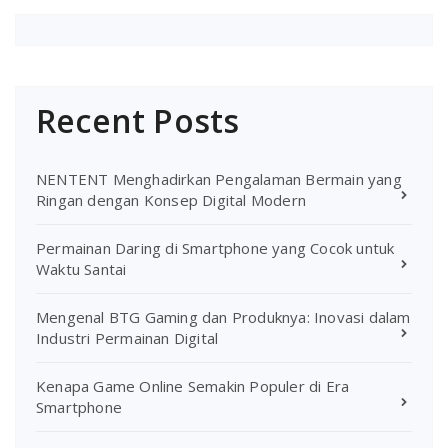
Recent Posts
NENTENT Menghadirkan Pengalaman Bermain yang
Ringan dengan Konsep Digital Modern
Permainan Daring di Smartphone yang Cocok untuk
Waktu Santai
Mengenal BTG Gaming dan Produknya: Inovasi dalam
Industri Permainan Digital
Kenapa Game Online Semakin Populer di Era
Smartphone