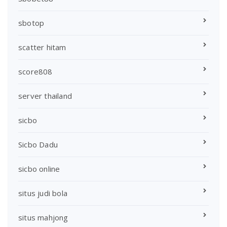
sbotop
scatter hitam
score808
server thailand
sicbo
Sicbo Dadu
sicbo online
situs judi bola
situs mahjong