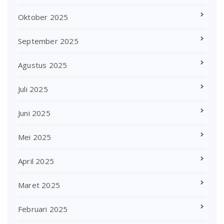
Oktober 2025
September 2025
Agustus 2025
Juli 2025
Juni 2025
Mei 2025
April 2025
Maret 2025
Februari 2025