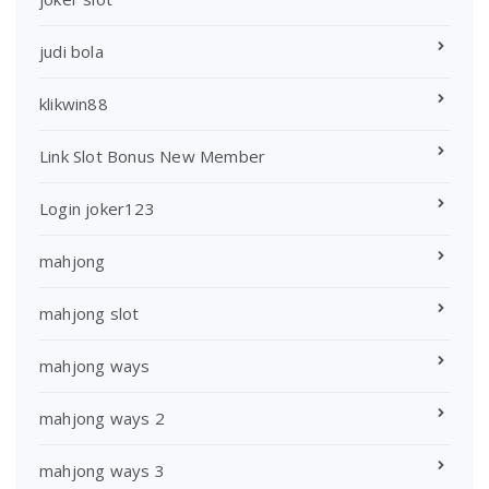
judi bola
klikwin88
Link Slot Bonus New Member
Login joker123
mahjong
mahjong slot
mahjong ways
mahjong ways 2
mahjong ways 3