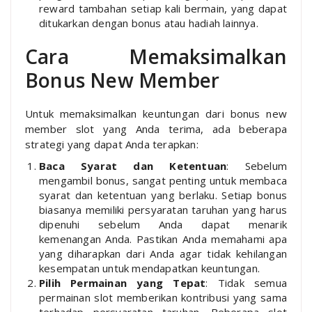
reward tambahan setiap kali bermain, yang dapat
ditukarkan dengan bonus atau hadiah lainnya.
Cara Memaksimalkan
Bonus New Member
Untuk memaksimalkan keuntungan dari bonus new
member slot yang Anda terima, ada beberapa
strategi yang dapat Anda terapkan:
Baca Syarat dan Ketentuan
: Sebelum
mengambil bonus, sangat penting untuk membaca
syarat dan ketentuan yang berlaku. Setiap bonus
biasanya memiliki persyaratan taruhan yang harus
dipenuhi sebelum Anda dapat menarik
kemenangan Anda. Pastikan Anda memahami apa
yang diharapkan dari Anda agar tidak kehilangan
kesempatan untuk mendapatkan keuntungan.
Pilih Permainan yang Tepat
: Tidak semua
permainan slot memberikan kontribusi yang sama
terhadap persyaratan taruhan. Beberapa slot