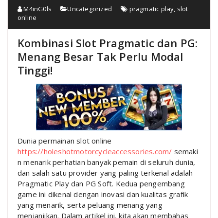
M4inG0ls
Uncategorized
pragmatic play
,
slot
online
Kombinasi Slot Pragmatic dan PG:
Menang Besar Tak Perlu Modal
Tinggi!
Dunia permainan slot online
https://holeshotmotorcycleaccessories.com/
semaki
n menarik perhatian banyak pemain di seluruh dunia,
dan salah satu provider yang paling terkenal adalah
Pragmatic Play dan PG Soft. Kedua pengembang
game ini dikenal dengan inovasi dan kualitas grafik
yang menarik, serta peluang menang yang
menjanjikan. Dalam artikel ini, kita akan membahas