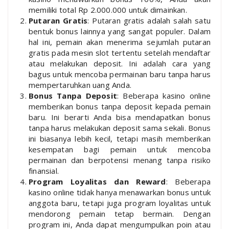
memiliki total Rp 2.000.000 untuk dimainkan.
Putaran Gratis
: Putaran gratis adalah salah satu
bentuk bonus lainnya yang sangat populer. Dalam
hal ini, pemain akan menerima sejumlah putaran
gratis pada mesin slot tertentu setelah mendaftar
atau melakukan deposit. Ini adalah cara yang
bagus untuk mencoba permainan baru tanpa harus
mempertaruhkan uang Anda.
Bonus Tanpa Deposit
: Beberapa kasino online
memberikan bonus tanpa deposit kepada pemain
baru. Ini berarti Anda bisa mendapatkan bonus
tanpa harus melakukan deposit sama sekali. Bonus
ini biasanya lebih kecil, tetapi masih memberikan
kesempatan bagi pemain untuk mencoba
permainan dan berpotensi menang tanpa risiko
finansial.
Program Loyalitas dan Reward
: Beberapa
kasino online tidak hanya menawarkan bonus untuk
anggota baru, tetapi juga program loyalitas untuk
mendorong pemain tetap bermain. Dengan
program ini, Anda dapat mengumpulkan poin atau