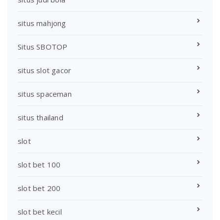
situs mahjong
Situs SBOTOP
situs slot gacor
situs spaceman
situs thailand
slot
slot bet 100
slot bet 200
slot bet kecil