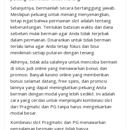
Selanjutnya, bermainlah secara bertanggung jawab.
Meskipun peluang untuk menang menyenangkan,
tetap ingat bahwa permainan slot adalah tentang
keberuntungan. Tentukan batasan waktu dan dana
sebelum mulai bermain agar Anda tidak terjebak
dalam permainan. Disarankan untuk tidak bermain
terlalu lama agar Anda tetap fokus dan bisa
menikmati setiap putaran dengan tenang.
Akhirnya, tidak ada salahnya untuk mencoba bermain
di situs judi online yang menawarkan bonus dan
promosi. Banyak kasino online yang memberikan
bonus selamat datang, free spins, dan promosi
lainnya yang dapat meningkatkan peluang Anda
bermain dengan modal yang lebih sedikit. Ini adalah
cara yang cerdas untuk menjelajahi kombinasi slot
dari Pragmatic dan PG tanpa harus mengeluarkan
modal besar.
Kombinasi slot Pragmatic dan PG menawarkan
pengalaman bermain yang tidak hanya