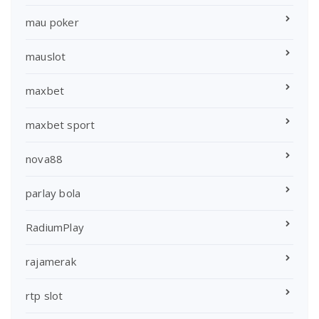
mau poker
mauslot
maxbet
maxbet sport
nova88
parlay bola
RadiumPlay
rajamerak
rtp slot