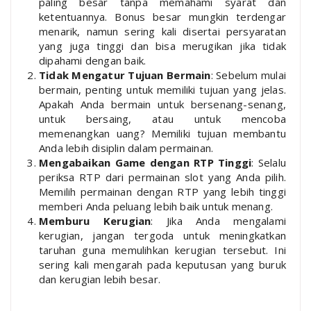
paling besar tanpa memahami syarat dan
ketentuannya. Bonus besar mungkin terdengar
menarik, namun sering kali disertai persyaratan
yang juga tinggi dan bisa merugikan jika tidak
dipahami dengan baik.
Tidak Mengatur Tujuan Bermain
: Sebelum mulai
bermain, penting untuk memiliki tujuan yang jelas.
Apakah Anda bermain untuk bersenang-senang,
untuk bersaing, atau untuk mencoba
memenangkan uang? Memiliki tujuan membantu
Anda lebih disiplin dalam permainan.
Mengabaikan Game dengan RTP Tinggi
: Selalu
periksa RTP dari permainan slot yang Anda pilih.
Memilih permainan dengan RTP yang lebih tinggi
memberi Anda peluang lebih baik untuk menang.
Memburu Kerugian
: Jika Anda mengalami
kerugian, jangan tergoda untuk meningkatkan
taruhan guna memulihkan kerugian tersebut. Ini
sering kali mengarah pada keputusan yang buruk
dan kerugian lebih besar.