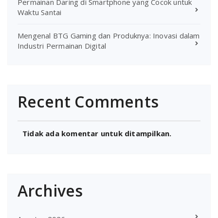
Permainan Daring di Smartphone yang Cocok untuk
Waktu Santai
Mengenal BTG Gaming dan Produknya: Inovasi dalam
Industri Permainan Digital
Recent Comments
Tidak ada komentar untuk ditampilkan.
Archives