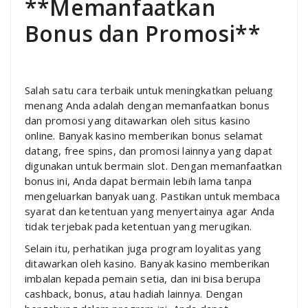
**Memanfaatkan
Bonus dan Promosi**
Salah satu cara terbaik untuk meningkatkan peluang
menang Anda adalah dengan memanfaatkan bonus
dan promosi yang ditawarkan oleh situs kasino
online. Banyak kasino memberikan bonus selamat
datang, free spins, dan promosi lainnya yang dapat
digunakan untuk bermain slot. Dengan memanfaatkan
bonus ini, Anda dapat bermain lebih lama tanpa
mengeluarkan banyak uang. Pastikan untuk membaca
syarat dan ketentuan yang menyertainya agar Anda
tidak terjebak pada ketentuan yang merugikan.
Selain itu, perhatikan juga program loyalitas yang
ditawarkan oleh kasino. Banyak kasino memberikan
imbalan kepada pemain setia, dan ini bisa berupa
cashback, bonus, atau hadiah lainnya. Dengan