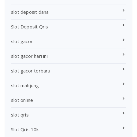
slot deposit dana
Slot Deposit Qris
slot gacor
slot gacor hari ini
slot gacor terbaru
slot mahjong
slot online
slot qris
Slot Qris 10k