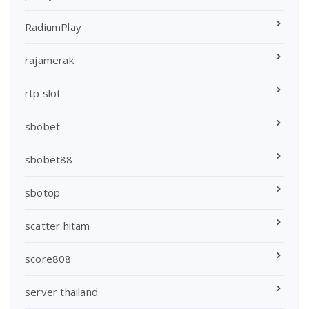
RadiumPlay
rajamerak
rtp slot
sbobet
sbobet88
sbotop
scatter hitam
score808
server thailand