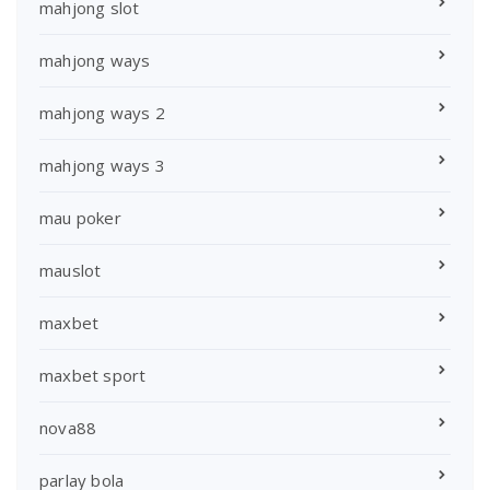
mahjong slot
mahjong ways
mahjong ways 2
mahjong ways 3
mau poker
mauslot
maxbet
maxbet sport
nova88
parlay bola