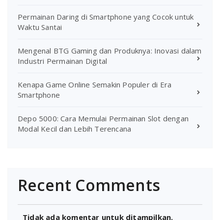
Permainan Daring di Smartphone yang Cocok untuk
Waktu Santai
Mengenal BTG Gaming dan Produknya: Inovasi dalam
Industri Permainan Digital
Kenapa Game Online Semakin Populer di Era
Smartphone
Depo 5000: Cara Memulai Permainan Slot dengan
Modal Kecil dan Lebih Terencana
Recent Comments
Tidak ada komentar untuk ditampilkan.