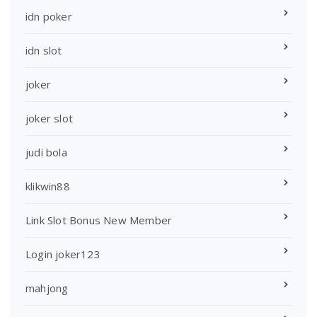
idn poker
idn slot
joker
joker slot
judi bola
klikwin88
Link Slot Bonus New Member
Login joker123
mahjong