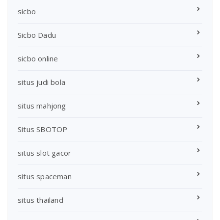
sicbo
Sicbo Dadu
sicbo online
situs judi bola
situs mahjong
Situs SBOTOP
situs slot gacor
situs spaceman
situs thailand