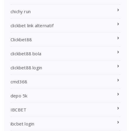
chichy run
clickbet link alternatif
Clickbet88
clickbet88 bola
clickbet88 login
cmd368
depo 5k
IBCBET
ibcbet login