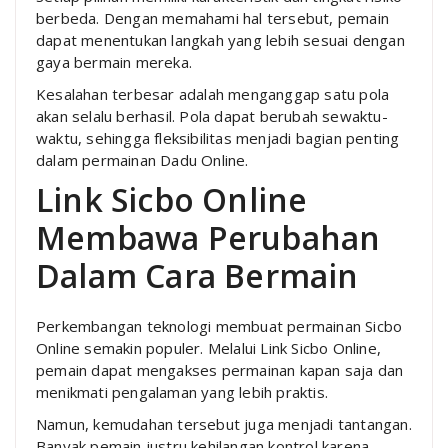
berbeda. Dengan memahami hal tersebut, pemain
dapat menentukan langkah yang lebih sesuai dengan
gaya bermain mereka.
Kesalahan terbesar adalah menganggap satu pola
akan selalu berhasil. Pola dapat berubah sewaktu-
waktu, sehingga fleksibilitas menjadi bagian penting
dalam permainan Dadu Online.
Link Sicbo Online
Membawa Perubahan
Dalam Cara Bermain
Perkembangan teknologi membuat permainan Sicbo
Online semakin populer. Melalui Link Sicbo Online,
pemain dapat mengakses permainan kapan saja dan
menikmati pengalaman yang lebih praktis.
Namun, kemudahan tersebut juga menjadi tantangan.
Banyak pemain justru kehilangan kontrol karena