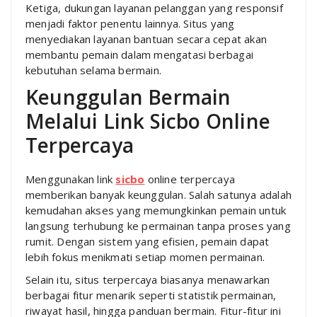
Ketiga, dukungan layanan pelanggan yang responsif
menjadi faktor penentu lainnya. Situs yang
menyediakan layanan bantuan secara cepat akan
membantu pemain dalam mengatasi berbagai
kebutuhan selama bermain.
Keunggulan Bermain
Melalui Link Sicbo Online
Terpercaya
Menggunakan link
sicbo
online terpercaya
memberikan banyak keunggulan. Salah satunya adalah
kemudahan akses yang memungkinkan pemain untuk
langsung terhubung ke permainan tanpa proses yang
rumit. Dengan sistem yang efisien, pemain dapat
lebih fokus menikmati setiap momen permainan.
Selain itu, situs terpercaya biasanya menawarkan
berbagai fitur menarik seperti statistik permainan,
riwayat hasil, hingga panduan bermain. Fitur-fitur ini