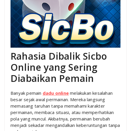
Rahasia Dibalik Sicbo
Online yang Sering
Diabaikan Pemain
Banyak pemain
dadu online
melakukan kesalahan
besar sejak awal permainan. Mereka langsung
memasang taruhan tanpa memahami karakter
permainan, membaca situasi, atau memperhatikan
pola yang muncul. Akibatnya, permainan berubah
menjadi sekadar mengandalkan keberuntungan tanpa