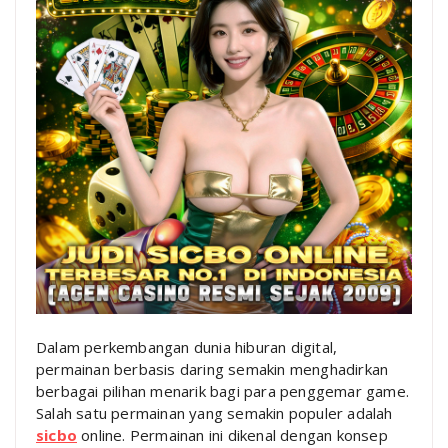
Dalam perkembangan dunia hiburan digital,
permainan berbasis daring semakin menghadirkan
berbagai pilihan menarik bagi para penggemar game.
Salah satu permainan yang semakin populer adalah
sicbo
online. Permainan ini dikenal dengan konsep