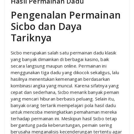
Hasil Permainan Dadu
Pengenalan Permainan
Sicbo dan Daya
Tariknya
Sicbo merupakan salah satu permainan dadu klasik
yang banyak dimainkan di berbagai kasino, baik
secara langsung maupun online. Permainan ini
menggunakan tiga dadu yang dikocok sekaligus, lalu
hasilnya menentukan kemenangan berdasarkan
kombinasi angka yang muncul. Karena sifatnya yang
cepat dan sederhana, Sicbo menarik banyak pemain
yang mencari hiburan berbasis peluang. Selain itu,
banyak orang tertarik mempelajari pola hasil dadu
untuk mencoba meningkatkan pemahaman mereka
terhadap permainan ini. Meskipun hasil Sicbo tetap
bergantung pada keberuntungan, pemain sering
berusaha menganalisis kecenderungan tertentu agar