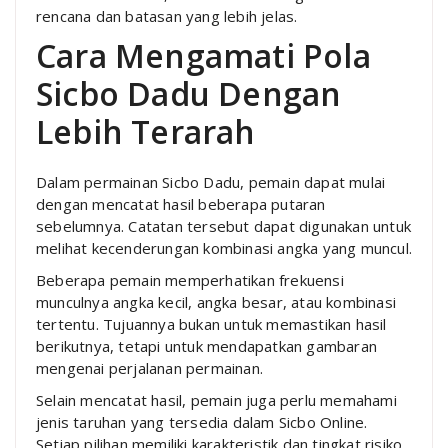
rencana dan batasan yang lebih jelas.
Cara Mengamati Pola
Sicbo Dadu Dengan
Lebih Terarah
Dalam permainan Sicbo Dadu, pemain dapat mulai
dengan mencatat hasil beberapa putaran
sebelumnya. Catatan tersebut dapat digunakan untuk
melihat kecenderungan kombinasi angka yang muncul.
Beberapa pemain memperhatikan frekuensi
munculnya angka kecil, angka besar, atau kombinasi
tertentu. Tujuannya bukan untuk memastikan hasil
berikutnya, tetapi untuk mendapatkan gambaran
mengenai perjalanan permainan.
Selain mencatat hasil, pemain juga perlu memahami
jenis taruhan yang tersedia dalam Sicbo Online.
Setiap pilihan memiliki karakteristik dan tingkat risiko