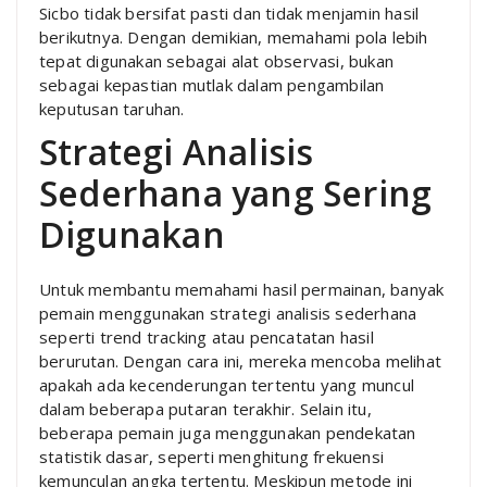
Sicbo tidak bersifat pasti dan tidak menjamin hasil
berikutnya. Dengan demikian, memahami pola lebih
tepat digunakan sebagai alat observasi, bukan
sebagai kepastian mutlak dalam pengambilan
keputusan taruhan.
Strategi Analisis
Sederhana yang Sering
Digunakan
Untuk membantu memahami hasil permainan, banyak
pemain menggunakan strategi analisis sederhana
seperti trend tracking atau pencatatan hasil
berurutan. Dengan cara ini, mereka mencoba melihat
apakah ada kecenderungan tertentu yang muncul
dalam beberapa putaran terakhir. Selain itu,
beberapa pemain juga menggunakan pendekatan
statistik dasar, seperti menghitung frekuensi
kemunculan angka tertentu. Meskipun metode ini