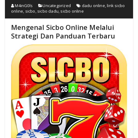
M4inG0ls
Uncategorized
dadu online
,
link sicbo
online
,
sicbo
,
sicbo dadu
,
sicbo online
Mengenal Sicbo Online Melalui
Strategi Dan Panduan Terbaru