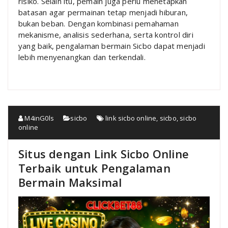
risiko. Selain itu, pemain juga perlu menetapkan
batasan agar permainan tetap menjadi hiburan,
bukan beban. Dengan kombinasi pemahaman
mekanisme, analisis sederhana, serta kontrol diri
yang baik, pengalaman bermain Sicbo dapat menjadi
lebih menyenangkan dan terkendali.
M4inG0ls
sicbo
link sicbo online
,
sicbo
,
sicbo
online
Situs dengan Link Sicbo Online
Terbaik untuk Pengalaman
Bermain Maksimal