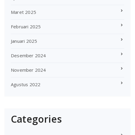
Maret 2025
Februari 2025
Januari 2025
Desember 2024
November 2024
Agustus 2022
Categories