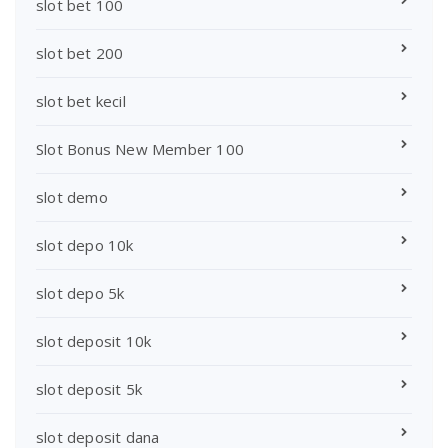
slot bet 100
slot bet 200
slot bet kecil
Slot Bonus New Member 100
slot demo
slot depo 10k
slot depo 5k
slot deposit 10k
slot deposit 5k
slot deposit dana