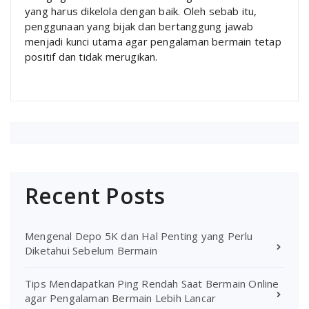
yang harus dikelola dengan baik. Oleh sebab itu,
penggunaan yang bijak dan bertanggung jawab
menjadi kunci utama agar pengalaman bermain tetap
positif dan tidak merugikan.
Recent Posts
Mengenal Depo 5K dan Hal Penting yang Perlu
Diketahui Sebelum Bermain
Tips Mendapatkan Ping Rendah Saat Bermain Online
agar Pengalaman Bermain Lebih Lancar