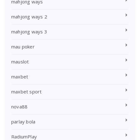
mahjong ways
mahjong ways 2
mahjong ways 3
mau poker
mauslot
maxbet
maxbet sport
nova88
parlay bola
RadiumPlay