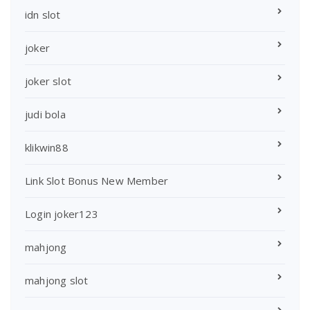
idn slot
joker
joker slot
judi bola
klikwin88
Link Slot Bonus New Member
Login joker123
mahjong
mahjong slot