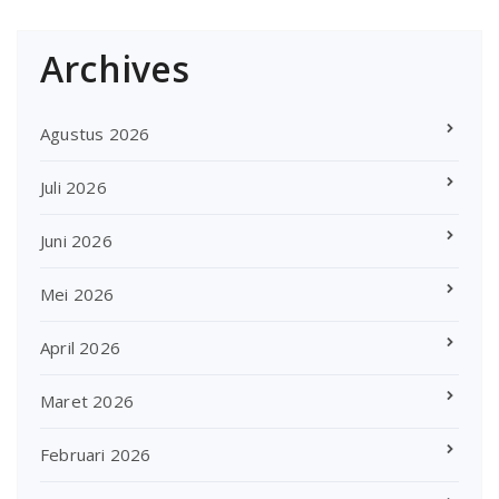
Archives
Agustus 2026
Juli 2026
Juni 2026
Mei 2026
April 2026
Maret 2026
Februari 2026