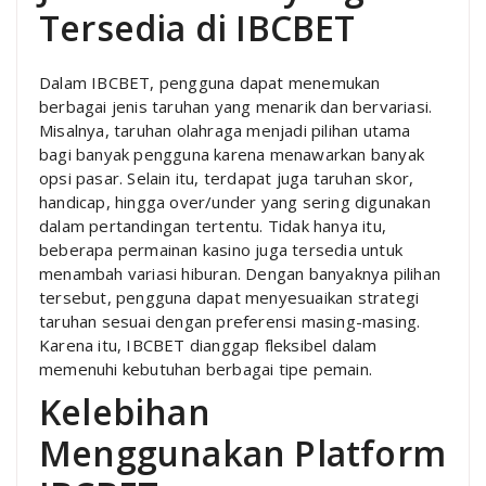
Tersedia di IBCBET
Dalam IBCBET, pengguna dapat menemukan
berbagai jenis taruhan yang menarik dan bervariasi.
Misalnya, taruhan olahraga menjadi pilihan utama
bagi banyak pengguna karena menawarkan banyak
opsi pasar. Selain itu, terdapat juga taruhan skor,
handicap, hingga over/under yang sering digunakan
dalam pertandingan tertentu. Tidak hanya itu,
beberapa permainan kasino juga tersedia untuk
menambah variasi hiburan. Dengan banyaknya pilihan
tersebut, pengguna dapat menyesuaikan strategi
taruhan sesuai dengan preferensi masing-masing.
Karena itu, IBCBET dianggap fleksibel dalam
memenuhi kebutuhan berbagai tipe pemain.
Kelebihan
Menggunakan Platform