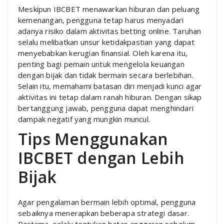
Meskipun IBCBET menawarkan hiburan dan peluang
kemenangan, pengguna tetap harus menyadari
adanya risiko dalam aktivitas betting online. Taruhan
selalu melibatkan unsur ketidakpastian yang dapat
menyebabkan kerugian finansial. Oleh karena itu,
penting bagi pemain untuk mengelola keuangan
dengan bijak dan tidak bermain secara berlebihan.
Selain itu, memahami batasan diri menjadi kunci agar
aktivitas ini tetap dalam ranah hiburan. Dengan sikap
bertanggung jawab, pengguna dapat menghindari
dampak negatif yang mungkin muncul.
Tips Menggunakan
IBCBET dengan Lebih
Bijak
Agar pengalaman bermain lebih optimal, pengguna
sebaiknya menerapkan beberapa strategi dasar.
Pertama, selalu tentukan batas anggaran sebelum