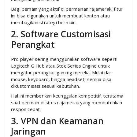
Bagi pemain yang aktif di permainan rajamerak, fitur
ini bisa digunakan untuk membuat konten atau
membagikan strategi bermain.
2. Software Customisasi
Perangkat
Pro player sering menggunakan software seperti
Logitech G Hub atau SteelSeries Engine untuk
mengatur perangkat gaming mereka. Mulai dari
mouse, keyboard, hingga headset, semua bisa
dikustomisasi sesuai kebutuhan.
Hal ini memberikan keunggulan kompetitif, terutama
saat bermain di situs rajamerak yang membutuhkan
respon cepat.
3. VPN dan Keamanan
Jaringan