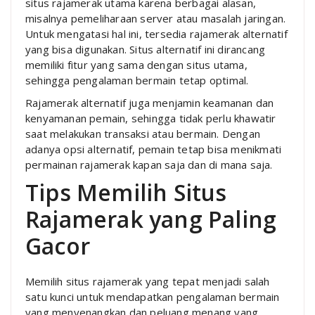
situs rajamerak utama karena berbagai alasan,
misalnya pemeliharaan server atau masalah jaringan.
Untuk mengatasi hal ini, tersedia rajamerak alternatif
yang bisa digunakan. Situs alternatif ini dirancang
memiliki fitur yang sama dengan situs utama,
sehingga pengalaman bermain tetap optimal.
Rajamerak alternatif juga menjamin keamanan dan
kenyamanan pemain, sehingga tidak perlu khawatir
saat melakukan transaksi atau bermain. Dengan
adanya opsi alternatif, pemain tetap bisa menikmati
permainan rajamerak kapan saja dan di mana saja.
Tips Memilih Situs
Rajamerak yang Paling
Gacor
Memilih situs rajamerak yang tepat menjadi salah
satu kunci untuk mendapatkan pengalaman bermain
yang menyenangkan dan peluang menang yang