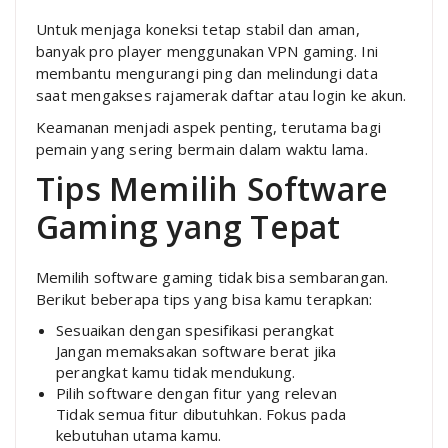
Untuk menjaga koneksi tetap stabil dan aman,
banyak pro player menggunakan VPN gaming. Ini
membantu mengurangi ping dan melindungi data
saat mengakses rajamerak daftar atau login ke akun.
Keamanan menjadi aspek penting, terutama bagi
pemain yang sering bermain dalam waktu lama.
Tips Memilih Software
Gaming yang Tepat
Memilih software gaming tidak bisa sembarangan.
Berikut beberapa tips yang bisa kamu terapkan:
Sesuaikan dengan spesifikasi perangkat
Jangan memaksakan software berat jika
perangkat kamu tidak mendukung.
Pilih software dengan fitur yang relevan
Tidak semua fitur dibutuhkan. Fokus pada
kebutuhan utama kamu.