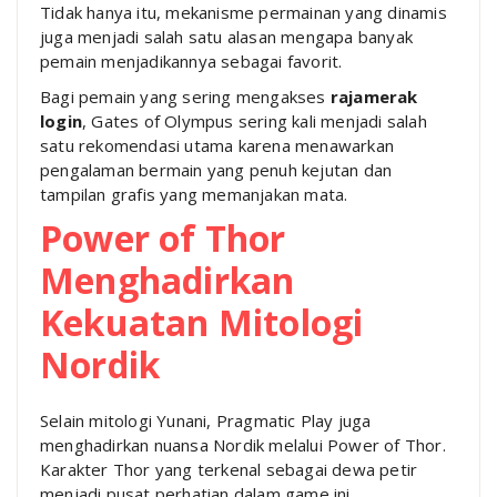
Tidak hanya itu, mekanisme permainan yang dinamis
juga menjadi salah satu alasan mengapa banyak
pemain menjadikannya sebagai favorit.
Bagi pemain yang sering mengakses
rajamerak
login
, Gates of Olympus sering kali menjadi salah
satu rekomendasi utama karena menawarkan
pengalaman bermain yang penuh kejutan dan
tampilan grafis yang memanjakan mata.
Power of Thor
Menghadirkan
Kekuatan Mitologi
Nordik
Selain mitologi Yunani, Pragmatic Play juga
menghadirkan nuansa Nordik melalui Power of Thor.
Karakter Thor yang terkenal sebagai dewa petir
menjadi pusat perhatian dalam game ini.