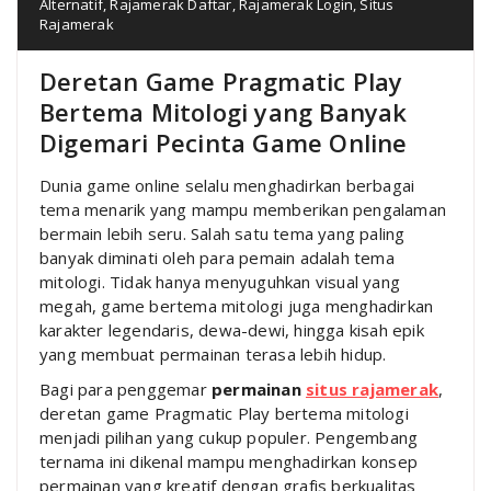
Alternatif
,
Rajamerak Daftar
,
Rajamerak Login
,
Situs
Rajamerak
Deretan Game Pragmatic Play
Bertema Mitologi yang Banyak
Digemari Pecinta Game Online
Dunia game online selalu menghadirkan berbagai
tema menarik yang mampu memberikan pengalaman
bermain lebih seru. Salah satu tema yang paling
banyak diminati oleh para pemain adalah tema
mitologi. Tidak hanya menyuguhkan visual yang
megah, game bertema mitologi juga menghadirkan
karakter legendaris, dewa-dewi, hingga kisah epik
yang membuat permainan terasa lebih hidup.
Bagi para penggemar
permainan
situs rajamerak
,
deretan game Pragmatic Play bertema mitologi
menjadi pilihan yang cukup populer. Pengembang
ternama ini dikenal mampu menghadirkan konsep
permainan yang kreatif dengan grafis berkualitas