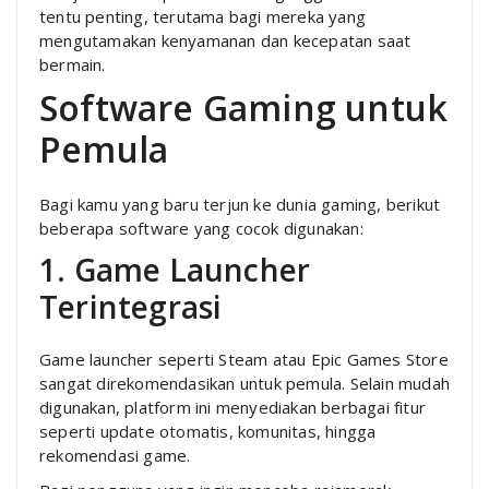
tentu penting, terutama bagi mereka yang
mengutamakan kenyamanan dan kecepatan saat
bermain.
Software Gaming untuk
Pemula
Bagi kamu yang baru terjun ke dunia gaming, berikut
beberapa software yang cocok digunakan:
1. Game Launcher
Terintegrasi
Game launcher seperti Steam atau Epic Games Store
sangat direkomendasikan untuk pemula. Selain mudah
digunakan, platform ini menyediakan berbagai fitur
seperti update otomatis, komunitas, hingga
rekomendasi game.