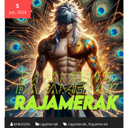
5
Jun, 2026
M4inG0ls
rajamerak
rajamerak
,
Rajamerak