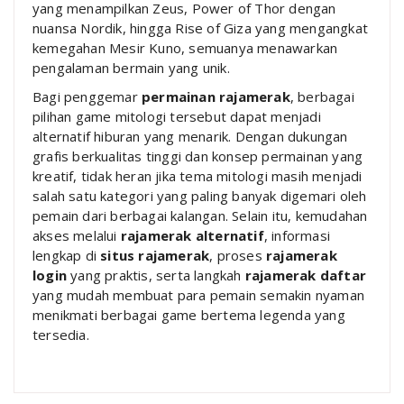
yang menampilkan Zeus, Power of Thor dengan
nuansa Nordik, hingga Rise of Giza yang mengangkat
kemegahan Mesir Kuno, semuanya menawarkan
pengalaman bermain yang unik.
Bagi penggemar
permainan rajamerak
, berbagai
pilihan game mitologi tersebut dapat menjadi
alternatif hiburan yang menarik. Dengan dukungan
grafis berkualitas tinggi dan konsep permainan yang
kreatif, tidak heran jika tema mitologi masih menjadi
salah satu kategori yang paling banyak digemari oleh
pemain dari berbagai kalangan. Selain itu, kemudahan
akses melalui
rajamerak alternatif
, informasi
lengkap di
situs rajamerak
, proses
rajamerak
login
yang praktis, serta langkah
rajamerak daftar
yang mudah membuat para pemain semakin nyaman
menikmati berbagai game bertema legenda yang
tersedia.