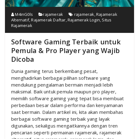
M4inG0ls
rajamerak
rajamerak
,
Rajamerak
Alternatif
,
Rajamerak Daftar
,
Rajamerak Login
,
Situs
Rajamerak
Software Gaming Terbaik untuk
Pemula & Pro Player yang Wajib
Dicoba
Dunia gaming terus berkembang pesat,
menghadirkan berbagai pilihan software yang
mendukung pengalaman bermain menjadi lebih
maksimal. Baik untuk pemula maupun pro player,
memilih software gaming yang tepat bisa membuat
perbedaan besar dalam performa dan kenyamanan
saat bermain. Dalam artikel ini, kita akan membahas
berbagai software gaming terbaik yang layak
digunakan, sekaligus mengaitkannya dengan tren
pencarian seperti permainan rajamerak, rajamerak