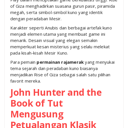
of Giza menghadirkan suasana gurun pasir, piramida
megah, serta simbol-simbol kuno yang identik
dengan peradaban Mesir.
Karakter seperti Anubis dan berbagai artefak kuno
menjadi elemen utama yang membuat game ini
menarik. Desain visual yang elegan semakin
memperkuat kesan misterius yang selalu melekat
pada kisah-kisah Mesir Kuno.
Para pemain
permainan rajamerak
yang menyukai
tema sejarah dan peradaban kuno biasanya
menjadikan Rise of Giza sebagai salah satu pilihan
favorit mereka.
John Hunter and the
Book of Tut
Mengusung
Petualangan Klasik