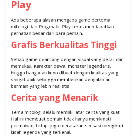
Play
Ada beberapa alasan mengapa game bertema
mitologi dari Pragmatic Play terus mendapatkan
perhatian besar dari para pemain.
Grafis Berkualitas Tinggi
Setiap game dirancang dengan visual yang detail dan
memukau. Karakter dewa, monster legendaris,
hingga bangunan kuno dibuat dengan kualitas yang
sangat baik sehingga memberikan pengalaman
bermain yang lebih realistis.
Cerita yang Menarik
Tema mitologi selalu memiliki latar cerita yang kuat.
Hal ini membuat pemain tidak hanya menikmati
permainan, tetapi juga merasakan sensasi mengikuti
kisah legenda yang terkenal.