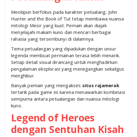
Meskipun berfokus pada karakter petualang, John
Hunter and the Book of Tut tetap membawa nuansa
mitologi Mesir yang kuat. Pemain akan diajak
menjelajahi makam kuno dan mencari berbagai
rahasia yang tersembunyi di dalamnya.
Tema petualangan yang dipadukan dengan unsur
legenda membuat permainan terasa lebih menarik.
Setiap detail visual dirancang untuk menghadirkan
pengalaman eksplorasi yang menegangkan sekaligus
menghibur.
Banyak pemain yang mengakses
situs rajamerak
tertarik pada game ini karena menawarkan kombinasi
sempurna antara petualangan dan nuansa mitologi
kuno.
Legend of Heroes
dengan Sentuhan Kisah