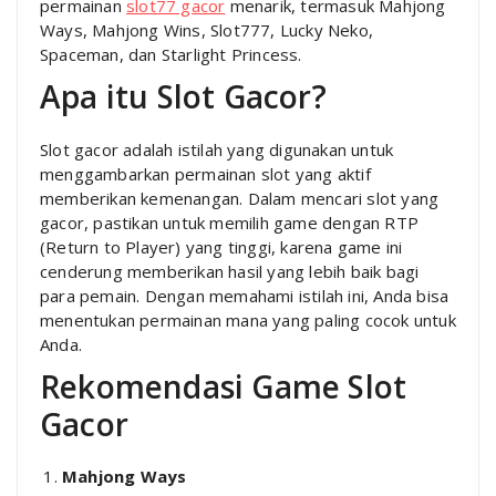
permainan
slot77 gacor
menarik, termasuk Mahjong
Ways, Mahjong Wins, Slot777, Lucky Neko,
Spaceman, dan Starlight Princess.
Apa itu Slot Gacor?
Slot gacor adalah istilah yang digunakan untuk
menggambarkan permainan slot yang aktif
memberikan kemenangan. Dalam mencari slot yang
gacor, pastikan untuk memilih game dengan RTP
(Return to Player) yang tinggi, karena game ini
cenderung memberikan hasil yang lebih baik bagi
para pemain. Dengan memahami istilah ini, Anda bisa
menentukan permainan mana yang paling cocok untuk
Anda.
Rekomendasi Game Slot
Gacor
Mahjong Ways