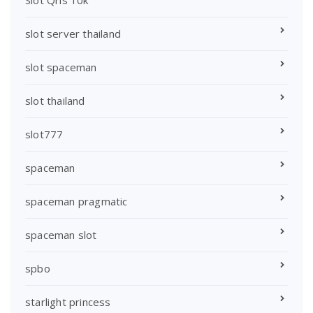
slot server thailand
slot spaceman
slot thailand
slot777
spaceman
spaceman pragmatic
spaceman slot
spbo
starlight princess