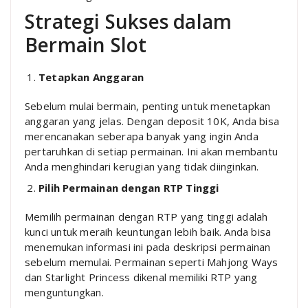
Strategi Sukses dalam
Bermain Slot
Tetapkan Anggaran
Sebelum mulai bermain, penting untuk menetapkan
anggaran yang jelas. Dengan deposit 10K, Anda bisa
merencanakan seberapa banyak yang ingin Anda
pertaruhkan di setiap permainan. Ini akan membantu
Anda menghindari kerugian yang tidak diinginkan.
Pilih Permainan dengan RTP Tinggi
Memilih permainan dengan RTP yang tinggi adalah
kunci untuk meraih keuntungan lebih baik. Anda bisa
menemukan informasi ini pada deskripsi permainan
sebelum memulai. Permainan seperti Mahjong Ways
dan Starlight Princess dikenal memiliki RTP yang
menguntungkan.