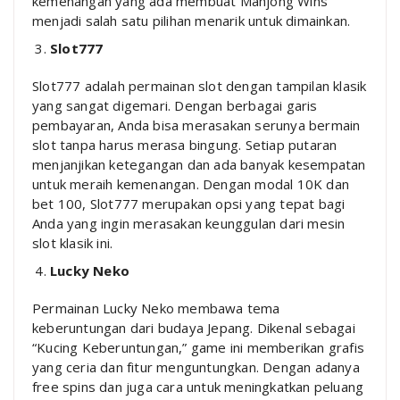
kemenangan yang ada membuat Mahjong Wins
menjadi salah satu pilihan menarik untuk dimainkan.
Slot777
Slot777 adalah permainan slot dengan tampilan klasik
yang sangat digemari. Dengan berbagai garis
pembayaran, Anda bisa merasakan serunya bermain
slot tanpa harus merasa bingung. Setiap putaran
menjanjikan ketegangan dan ada banyak kesempatan
untuk meraih kemenangan. Dengan modal 10K dan
bet 100, Slot777 merupakan opsi yang tepat bagi
Anda yang ingin merasakan keunggulan dari mesin
slot klasik ini.
Lucky Neko
Permainan Lucky Neko membawa tema
keberuntungan dari budaya Jepang. Dikenal sebagai
“Kucing Keberuntungan,” game ini memberikan grafis
yang ceria dan fitur menguntungkan. Dengan adanya
free spins dan juga cara untuk meningkatkan peluang