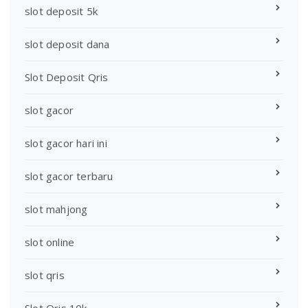
slot deposit 5k
slot deposit dana
Slot Deposit Qris
slot gacor
slot gacor hari ini
slot gacor terbaru
slot mahjong
slot online
slot qris
Slot Qris 10k