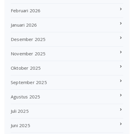
Februari 2026
Januari 2026
Desember 2025
November 2025
Oktober 2025
September 2025
Agustus 2025
Juli 2025
Juni 2025