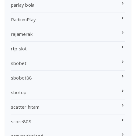
parlay bola
RadiumPlay
rajamerak
rtp slot
sbobet
sbobet88
sbotop
scatter hitam
score808
server thailand