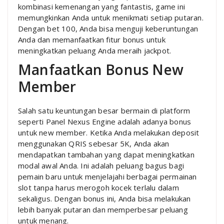
kombinasi kemenangan yang fantastis, game ini
memungkinkan Anda untuk menikmati setiap putaran.
Dengan bet 100, Anda bisa menguji keberuntungan
Anda dan memanfaatkan fitur bonus untuk
meningkatkan peluang Anda meraih jackpot.
Manfaatkan Bonus New
Member
Salah satu keuntungan besar bermain di platform
seperti Panel Nexus Engine adalah adanya bonus
untuk new member. Ketika Anda melakukan deposit
menggunakan QRIS sebesar 5K, Anda akan
mendapatkan tambahan yang dapat meningkatkan
modal awal Anda. Ini adalah peluang bagus bagi
pemain baru untuk menjelajahi berbagai permainan
slot tanpa harus merogoh kocek terlalu dalam
sekaligus. Dengan bonus ini, Anda bisa melakukan
lebih banyak putaran dan memperbesar peluang
untuk menang.