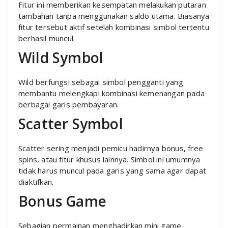
Fitur ini memberikan kesempatan melakukan putaran
tambahan tanpa menggunakan saldo utama. Biasanya
fitur tersebut aktif setelah kombinasi simbol tertentu
berhasil muncul.
Wild Symbol
Wild berfungsi sebagai simbol pengganti yang
membantu melengkapi kombinasi kemenangan pada
berbagai garis pembayaran.
Scatter Symbol
Scatter sering menjadi pemicu hadirnya bonus, free
spins, atau fitur khusus lainnya. Simbol ini umumnya
tidak harus muncul pada garis yang sama agar dapat
diaktifkan.
Bonus Game
Sebagian permainan menghadirkan mini game