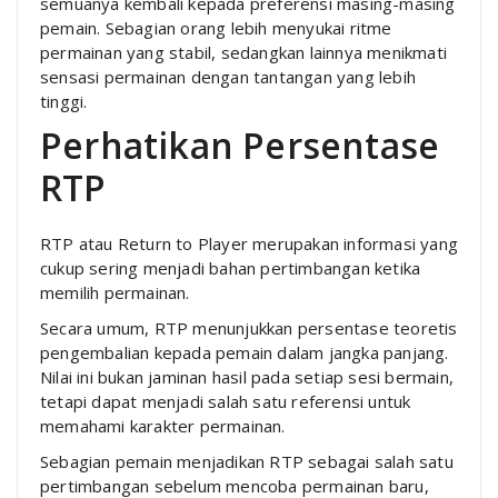
semuanya kembali kepada preferensi masing-masing
pemain. Sebagian orang lebih menyukai ritme
permainan yang stabil, sedangkan lainnya menikmati
sensasi permainan dengan tantangan yang lebih
tinggi.
Perhatikan Persentase
RTP
RTP atau Return to Player merupakan informasi yang
cukup sering menjadi bahan pertimbangan ketika
memilih permainan.
Secara umum, RTP menunjukkan persentase teoretis
pengembalian kepada pemain dalam jangka panjang.
Nilai ini bukan jaminan hasil pada setiap sesi bermain,
tetapi dapat menjadi salah satu referensi untuk
memahami karakter permainan.
Sebagian pemain menjadikan RTP sebagai salah satu
pertimbangan sebelum mencoba permainan baru,