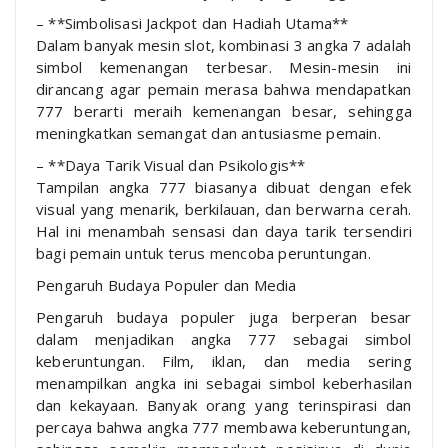
– **Simbolisasi Jackpot dan Hadiah Utama**
Dalam banyak mesin slot, kombinasi 3 angka 7 adalah
simbol kemenangan terbesar. Mesin-mesin ini
dirancang agar pemain merasa bahwa mendapatkan
777 berarti meraih kemenangan besar, sehingga
meningkatkan semangat dan antusiasme pemain.
– **Daya Tarik Visual dan Psikologis**
Tampilan angka 777 biasanya dibuat dengan efek
visual yang menarik, berkilauan, dan berwarna cerah.
Hal ini menambah sensasi dan daya tarik tersendiri
bagi pemain untuk terus mencoba peruntungan.
Pengaruh Budaya Populer dan Media
Pengaruh budaya populer juga berperan besar
dalam menjadikan angka 777 sebagai simbol
keberuntungan. Film, iklan, dan media sering
menampilkan angka ini sebagai simbol keberhasilan
dan kekayaan. Banyak orang yang terinspirasi dan
percaya bahwa angka 777 membawa keberuntungan,