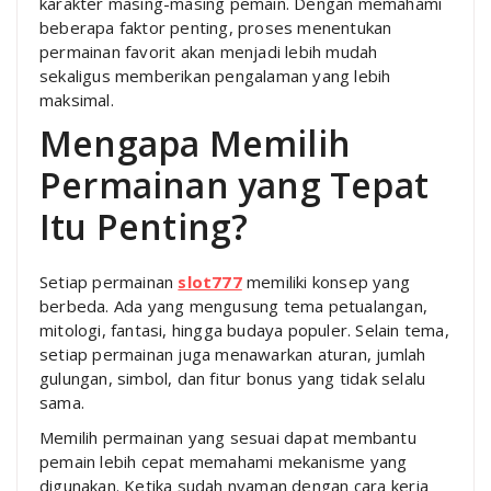
karakter masing-masing pemain. Dengan memahami
beberapa faktor penting, proses menentukan
permainan favorit akan menjadi lebih mudah
sekaligus memberikan pengalaman yang lebih
maksimal.
Mengapa Memilih
Permainan yang Tepat
Itu Penting?
Setiap permainan
slot777
memiliki konsep yang
berbeda. Ada yang mengusung tema petualangan,
mitologi, fantasi, hingga budaya populer. Selain tema,
setiap permainan juga menawarkan aturan, jumlah
gulungan, simbol, dan fitur bonus yang tidak selalu
sama.
Memilih permainan yang sesuai dapat membantu
pemain lebih cepat memahami mekanisme yang
digunakan. Ketika sudah nyaman dengan cara kerja