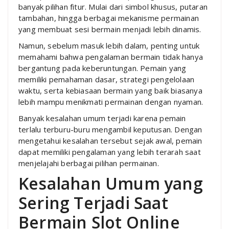
banyak pilihan fitur. Mulai dari simbol khusus, putaran
tambahan, hingga berbagai mekanisme permainan
yang membuat sesi bermain menjadi lebih dinamis.
Namun, sebelum masuk lebih dalam, penting untuk
memahami bahwa pengalaman bermain tidak hanya
bergantung pada keberuntungan. Pemain yang
memiliki pemahaman dasar, strategi pengelolaan
waktu, serta kebiasaan bermain yang baik biasanya
lebih mampu menikmati permainan dengan nyaman.
Banyak kesalahan umum terjadi karena pemain
terlalu terburu-buru mengambil keputusan. Dengan
mengetahui kesalahan tersebut sejak awal, pemain
dapat memiliki pengalaman yang lebih terarah saat
menjelajahi berbagai pilihan permainan.
Kesalahan Umum yang
Sering Terjadi Saat
Bermain Slot Online