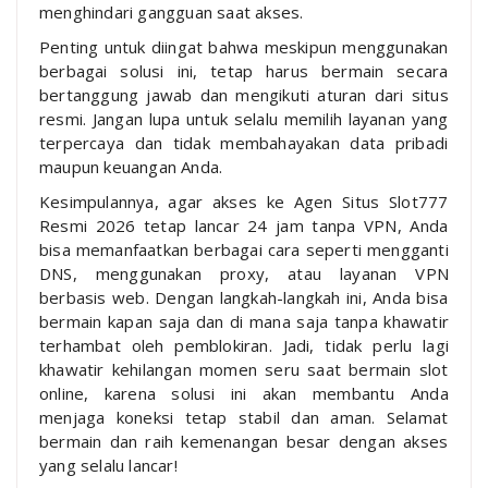
menghindari gangguan saat akses.
Penting untuk diingat bahwa meskipun menggunakan
berbagai solusi ini, tetap harus bermain secara
bertanggung jawab dan mengikuti aturan dari situs
resmi. Jangan lupa untuk selalu memilih layanan yang
terpercaya dan tidak membahayakan data pribadi
maupun keuangan Anda.
Kesimpulannya, agar akses ke Agen Situs Slot777
Resmi 2026 tetap lancar 24 jam tanpa VPN, Anda
bisa memanfaatkan berbagai cara seperti mengganti
DNS, menggunakan proxy, atau layanan VPN
berbasis web. Dengan langkah-langkah ini, Anda bisa
bermain kapan saja dan di mana saja tanpa khawatir
terhambat oleh pemblokiran. Jadi, tidak perlu lagi
khawatir kehilangan momen seru saat bermain slot
online, karena solusi ini akan membantu Anda
menjaga koneksi tetap stabil dan aman. Selamat
bermain dan raih kemenangan besar dengan akses
yang selalu lancar!