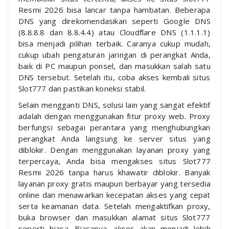
Resmi 2026 bisa lancar tanpa hambatan. Beberapa
DNS yang direkomendasikan seperti Google DNS
(8.8.8.8 dan 8.8.4.4) atau Cloudflare DNS (1.1.1.1)
bisa menjadi pilihan terbaik. Caranya cukup mudah,
cukup ubah pengaturan jaringan di perangkat Anda,
baik di PC maupun ponsel, dan masukkan salah satu
DNS tersebut. Setelah itu, coba akses kembali situs
Slot777 dan pastikan koneksi stabil.
Selain mengganti DNS, solusi lain yang sangat efektif
adalah dengan menggunakan fitur proxy web. Proxy
berfungsi sebagai perantara yang menghubungkan
perangkat Anda langsung ke server situs yang
diblokir. Dengan menggunakan layanan proxy yang
terpercaya, Anda bisa mengakses situs Slot777
Resmi 2026 tanpa harus khawatir diblokir. Banyak
layanan proxy gratis maupun berbayar yang tersedia
online dan menawarkan kecepatan akses yang cepat
serta keamanan data. Setelah mengaktifkan proxy,
buka browser dan masukkan alamat situs Slot777
seperti biasa. Biasanya, akses akan menjadi lebih