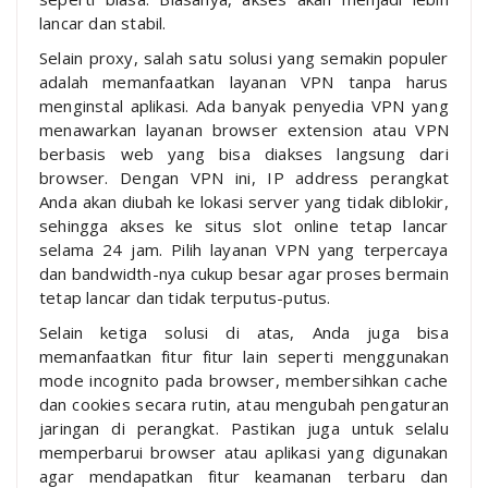
lancar dan stabil.
Selain proxy, salah satu solusi yang semakin populer
adalah memanfaatkan layanan VPN tanpa harus
menginstal aplikasi. Ada banyak penyedia VPN yang
menawarkan layanan browser extension atau VPN
berbasis web yang bisa diakses langsung dari
browser. Dengan VPN ini, IP address perangkat
Anda akan diubah ke lokasi server yang tidak diblokir,
sehingga akses ke situs slot online tetap lancar
selama 24 jam. Pilih layanan VPN yang terpercaya
dan bandwidth-nya cukup besar agar proses bermain
tetap lancar dan tidak terputus-putus.
Selain ketiga solusi di atas, Anda juga bisa
memanfaatkan fitur fitur lain seperti menggunakan
mode incognito pada browser, membersihkan cache
dan cookies secara rutin, atau mengubah pengaturan
jaringan di perangkat. Pastikan juga untuk selalu
memperbarui browser atau aplikasi yang digunakan
agar mendapatkan fitur keamanan terbaru dan