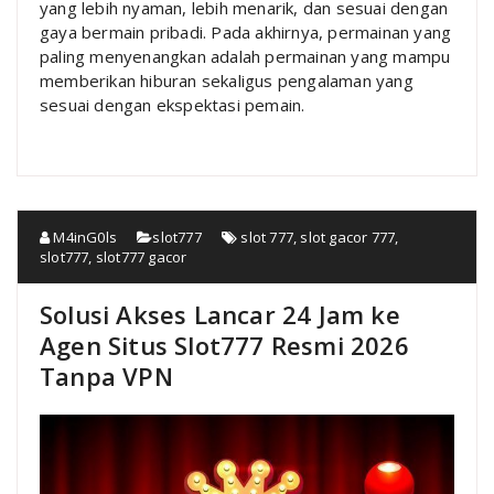
yang lebih nyaman, lebih menarik, dan sesuai dengan
gaya bermain pribadi. Pada akhirnya, permainan yang
paling menyenangkan adalah permainan yang mampu
memberikan hiburan sekaligus pengalaman yang
sesuai dengan ekspektasi pemain.
M4inG0ls
slot777
slot 777
,
slot gacor 777
,
slot777
,
slot777 gacor
Solusi Akses Lancar 24 Jam ke
Agen Situs Slot777 Resmi 2026
Tanpa VPN