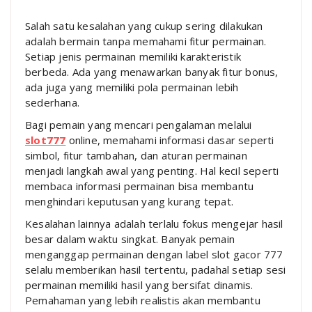
Salah satu kesalahan yang cukup sering dilakukan
adalah bermain tanpa memahami fitur permainan.
Setiap jenis permainan memiliki karakteristik
berbeda. Ada yang menawarkan banyak fitur bonus,
ada juga yang memiliki pola permainan lebih
sederhana.
Bagi pemain yang mencari pengalaman melalui
slot777
online, memahami informasi dasar seperti
simbol, fitur tambahan, dan aturan permainan
menjadi langkah awal yang penting. Hal kecil seperti
membaca informasi permainan bisa membantu
menghindari keputusan yang kurang tepat.
Kesalahan lainnya adalah terlalu fokus mengejar hasil
besar dalam waktu singkat. Banyak pemain
menganggap permainan dengan label slot gacor 777
selalu memberikan hasil tertentu, padahal setiap sesi
permainan memiliki hasil yang bersifat dinamis.
Pemahaman yang lebih realistis akan membantu