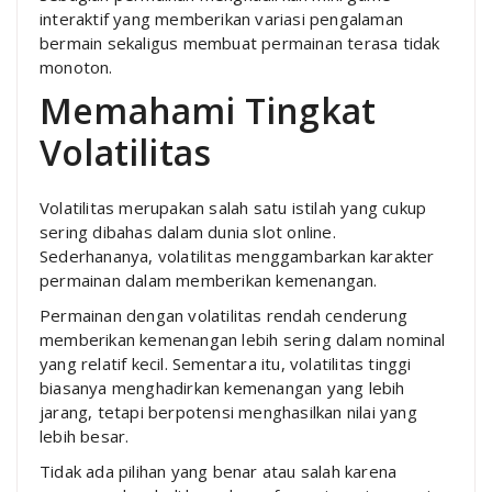
interaktif yang memberikan variasi pengalaman
bermain sekaligus membuat permainan terasa tidak
monoton.
Memahami Tingkat
Volatilitas
Volatilitas merupakan salah satu istilah yang cukup
sering dibahas dalam dunia slot online.
Sederhananya, volatilitas menggambarkan karakter
permainan dalam memberikan kemenangan.
Permainan dengan volatilitas rendah cenderung
memberikan kemenangan lebih sering dalam nominal
yang relatif kecil. Sementara itu, volatilitas tinggi
biasanya menghadirkan kemenangan yang lebih
jarang, tetapi berpotensi menghasilkan nilai yang
lebih besar.
Tidak ada pilihan yang benar atau salah karena