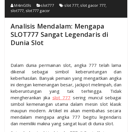
M4inG0ls
slot777
slot 777
,
slot gacor 777
,
slot777
,
slot777 gacor
Analisis Mendalam: Mengapa
SLOT777 Sangat Legendaris di
Dunia Slot
Dalam dunia permainan slot, angka 777 telah lama
dikenal sebagai simbol keberuntungan dan
keberhasilan. Banyak pemain yang mengaitkan angka
ini dengan kemenangan besar, jackpot melimpah, dan
keberuntungan yang tak terhingga. Tidak
mengherankan jika
slot 777
sering muncul sebagai
simbol kemenangan utama dalam mesin slot klasik
maupun modern. Artikel ini akan membahas secara
mendalam mengapa angka 777 begitu legendaris
dan memiliki makna yang sangat kuat di dunia slot.