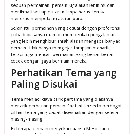
sebuah permainan, pemain juga akan lebih mudah
menikmati setiap putaran tanpa harus terus-
menerus mempelajari aturan baru.
Selain itu, permainan yang sesuai dengan preferensi
pribadi biasanya mampu memberikan pengalaman
yang lebih menghibur. Inilah alasan mengapa banyak
pemain tidak hanya mengejar tampilan menarik,
tetapi juga mencari permainan yang benar-benar
cocok dengan gaya bermain mereka.
Perhatikan Tema yang
Paling Disukai
Tema menjadi daya tarik pertama yang biasanya
menarik perhatian pemain. Saat ini tersedia berbagai
pilihan tema yang dapat disesuaikan dengan selera
masing-masing.
Beberapa pemain menyukai nuansa Mesir kuno