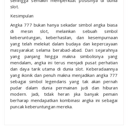
sehingga semakin memperkuat posisinya di dunia
slot.
Kesimpulan
Angka 777 bukan hanya sekadar simbol angka biasa
di mesin slot, melainkan sebuah simbol
keberuntungan, keberhasilan, dan kesempurnaan
yang telah melekat dalam budaya dan kepercayaan
masyarakat selama berabad-abad. Dari sejarahnya
yang panjang hingga makna simbolisnya yang
mendalam, angka ini terus menjadi pusat perhatian
dan daya tarik utama di dunia slot. Keberadaannya
yang ikonik dan penuh makna menjadikan angka 777
sebagai simbol legendaris yang tak akan pernah
pudar dalam dunia permainan judi dan hiburan
modern. Jadi, tidak heran jika banyak pemain
berharap mendapatkan kombinasi angka ini sebagai
puncak keberuntungan mereka.