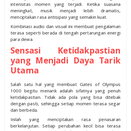
intensitas momen yang terjadi. Ketika suasana
meningkat, musik menjadi lebih dramatis,
menciptakan rasa antisipasi yang semakin kuat.
Kombinasi audio dan visual ini membuat pengalaman
terasa seperti berada di tengah pertarungan energi
para dewa.
Sensasi Ketidakpastian
yang Menjadi Daya Tarik
Utama
Salah satu hal yang membuat Gates of Olympus
1000 begitu menarik adalah sifatnya yang penuh
ketidakpastian. Tidak ada pola yang bisa ditebak
dengan pasti, sehingga setiap momen terasa segar
dan berbeda.
Inilah yang menciptakan rasa penasaran
berkelanjutan. Setiap perubahan kecil bisa terasa