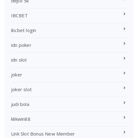
depo 5k
IBCBET
ibcbet login
idn poker
idn slot
joker
joker slot
judi bola
klikwin88
Link Slot Bonus New Member