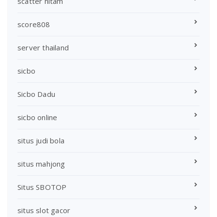
scatter hitam
score808
server thailand
sicbo
Sicbo Dadu
sicbo online
situs judi bola
situs mahjong
Situs SBOTOP
situs slot gacor