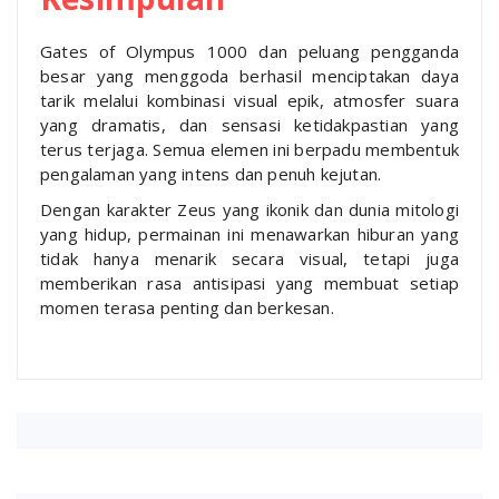
Gates of Olympus 1000 dan peluang pengganda
besar yang menggoda berhasil menciptakan daya
tarik melalui kombinasi visual epik, atmosfer suara
yang dramatis, dan sensasi ketidakpastian yang
terus terjaga. Semua elemen ini berpadu membentuk
pengalaman yang intens dan penuh kejutan.
Dengan karakter Zeus yang ikonik dan dunia mitologi
yang hidup, permainan ini menawarkan hiburan yang
tidak hanya menarik secara visual, tetapi juga
memberikan rasa antisipasi yang membuat setiap
momen terasa penting dan berkesan.