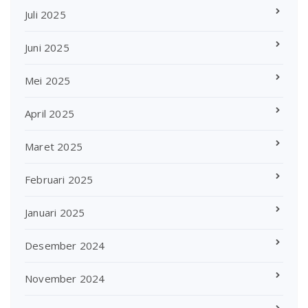
Juli 2025
Juni 2025
Mei 2025
April 2025
Maret 2025
Februari 2025
Januari 2025
Desember 2024
November 2024