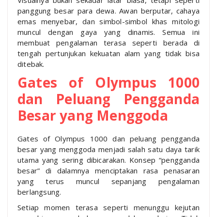
panggung besar para dewa. Awan berputar, cahaya
emas menyebar, dan simbol-simbol khas mitologi
muncul dengan gaya yang dinamis. Semua ini
membuat pengalaman terasa seperti berada di
tengah pertunjukan kekuatan alam yang tidak bisa
ditebak.
Gates of Olympus 1000
dan Peluang Pengganda
Besar yang Menggoda
Gates of Olympus 1000 dan peluang pengganda
besar yang menggoda menjadi salah satu daya tarik
utama yang sering dibicarakan. Konsep “pengganda
besar” di dalamnya menciptakan rasa penasaran
yang terus muncul sepanjang pengalaman
berlangsung.
Setiap momen terasa seperti menunggu kejutan