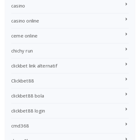
casino
casino online
ceme online
chichy run
clickbet link alternatif
Clickbet88
clickbet88 bola
clickbet88 login
cmd368