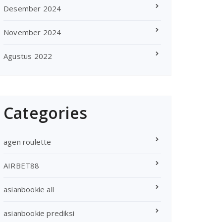
Desember 2024
November 2024
Agustus 2022
Categories
agen roulette
AIRBET88
asianbookie all
asianbookie prediksi