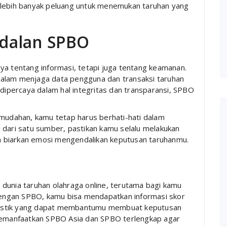
mu lebih banyak peluang untuk menemukan taruhan yang
dalan SPBO
ya tentang informasi, tetapi juga tentang keamanan.
k dalam menjaga data pengguna dan transaksi taruhan
 dipercaya dalam hal integritas dan transparansi, SPBO
dahan, kamu tetap harus berhati-hati dalam
 dari satu sumber, pastikan kamu selalu melakukan
gan biarkan emosi mengendalikan keputusan taruhanmu.
dunia taruhan olahraga online, terutama bagi kamu
 Dengan SPBO, kamu bisa mendapatkan informasi skor
tatistik yang dapat membantumu membuat keputusan
 memanfaatkan SPBO Asia dan SPBO terlengkap agar