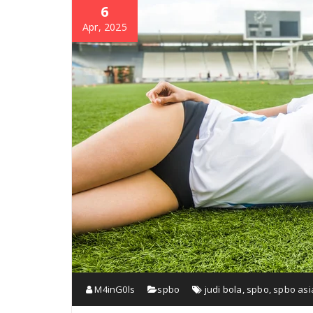
6
Apr, 2025
M4inG0ls
spbo
judi bola
,
spbo
,
spbo asi