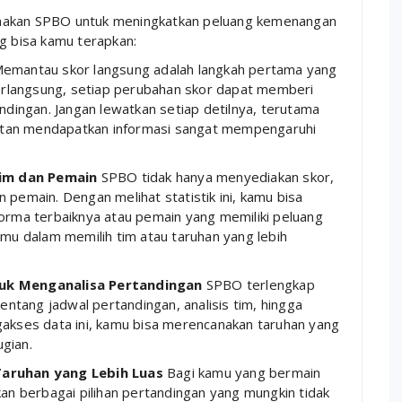
unakan SPBO untuk meningkatkan peluang kemenangan
ng bisa kamu terapkan:
emantau skor langsung adalah langkah pertama yang
erlangsung, setiap perubahan skor dapat memberi
ndingan. Jangan lewatkan setiap detilnya, terutama
patan mendapatkan informasi sangat mempengaruhi
im dan Pemain
SPBO tidak hanya menyediakan skor,
n pemain. Dengan melihat statistik ini, kamu bisa
orma terbaiknya atau pemain yang memiliki peluang
mu dalam memilih tim atau taruhan yang lebih
uk Menganalisa Pertandingan
SPBO terlengkap
entang jadwal pertandingan, analisis tim, hingga
akses data ini, kamu bisa merencanakan taruhan yang
ugian.
Taruhan yang Lebih Luas
Bagi kamu yang bermain
an berbagai pilihan pertandingan yang mungkin tidak