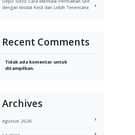
Depo 5000: Cara Memulai Permainan Slot
dengan Modal Kecil dan Lebih Terencana
Recent Comments
Tidak ada komentar untuk
ditampilkan.
Archives
Agustus 2026