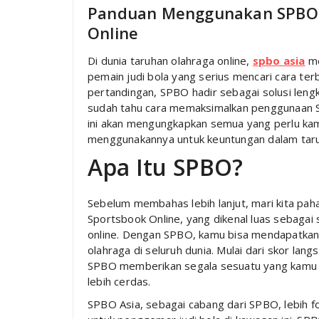
Panduan Menggunakan SPBO 
Online
Di dunia taruhan olahraga online,
spbo asia
me
pemain judi bola yang serius mencari cara ter
pertandingan, SPBO hadir sebagai solusi len
sudah tahu cara memaksimalkan penggunaan SP
ini akan mengungkapkan semua yang perlu ka
menggunakannya untuk keuntungan dalam taru
Apa Itu SPBO?
Sebelum membahas lebih lanjut, mari kita pah
Sportsbook Online, yang dikenal luas sebagai 
online. Dengan SPBO, kamu bisa mendapatkan 
olahraga di seluruh dunia. Mulai dari skor lang
SPBO memberikan segala sesuatu yang kamu 
lebih cerdas.
SPBO Asia, sebagai cabang dari SPBO, lebih fo