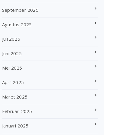
September 2025
Agustus 2025
Juli 2025
Juni 2025
Mei 2025
April 2025
Maret 2025
Februari 2025
Januari 2025