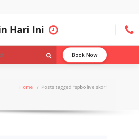
n Hari Ini
Book Now
Home
/
Posts tagged "spbo live skor"