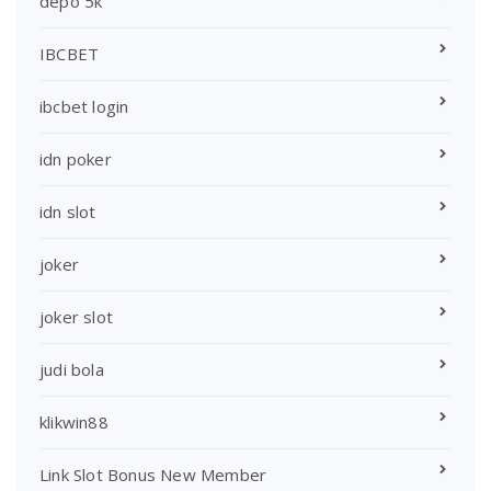
depo 5k
IBCBET
ibcbet login
idn poker
idn slot
joker
joker slot
judi bola
klikwin88
Link Slot Bonus New Member