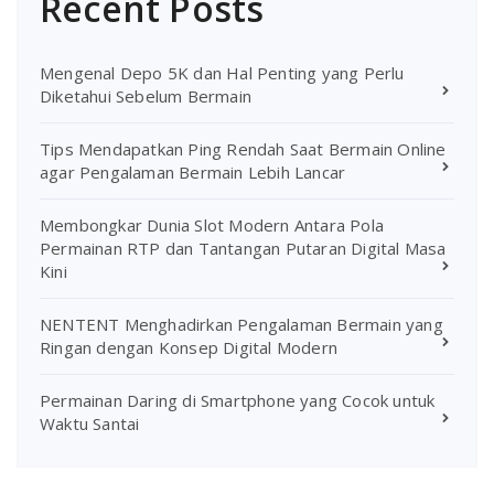
Recent Posts
Mengenal Depo 5K dan Hal Penting yang Perlu
Diketahui Sebelum Bermain
Tips Mendapatkan Ping Rendah Saat Bermain Online
agar Pengalaman Bermain Lebih Lancar
Membongkar Dunia Slot Modern Antara Pola
Permainan RTP dan Tantangan Putaran Digital Masa
Kini
NENTENT Menghadirkan Pengalaman Bermain yang
Ringan dengan Konsep Digital Modern
Permainan Daring di Smartphone yang Cocok untuk
Waktu Santai