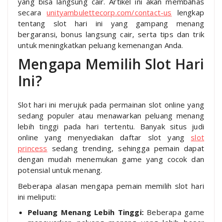
yang bisa langsung cair. Artikel ini akan membahas
secara
unityambulettecorp.com/contact-us
lengkap
tentang slot hari ini yang gampang menang
bergaransi, bonus langsung cair, serta tips dan trik
untuk meningkatkan peluang kemenangan Anda.
Mengapa Memilih Slot Hari
Ini?
Slot hari ini merujuk pada permainan slot online yang
sedang populer atau menawarkan peluang menang
lebih tinggi pada hari tertentu. Banyak situs judi
online yang menyediakan daftar slot yang
slot
princess
sedang trending, sehingga pemain dapat
dengan mudah menemukan game yang cocok dan
potensial untuk menang.
Beberapa alasan mengapa pemain memilih slot hari
ini meliputi:
Peluang Menang Lebih Tinggi:
Beberapa game