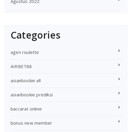
Agustus 2022
Categories
agen roulette
AIRBET88
asianbookie all
asianbookie prediksi
baccarat online
bonus new member