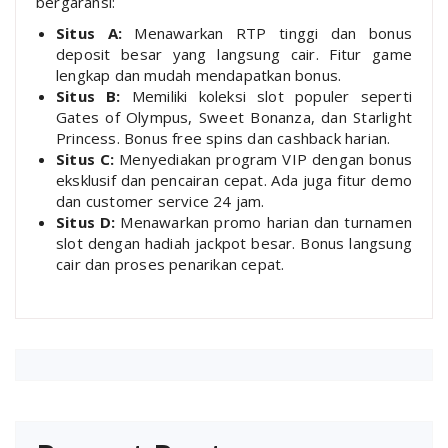
bergaransi:
Situs A:
Menawarkan RTP tinggi dan bonus
deposit besar yang langsung cair. Fitur game
lengkap dan mudah mendapatkan bonus.
Situs B:
Memiliki koleksi slot populer seperti
Gates of Olympus, Sweet Bonanza, dan Starlight
Princess. Bonus free spins dan cashback harian.
Situs C:
Menyediakan program VIP dengan bonus
eksklusif dan pencairan cepat. Ada juga fitur demo
dan customer service 24 jam.
Situs D:
Menawarkan promo harian dan turnamen
slot dengan hadiah jackpot besar. Bonus langsung
cair dan proses penarikan cepat.