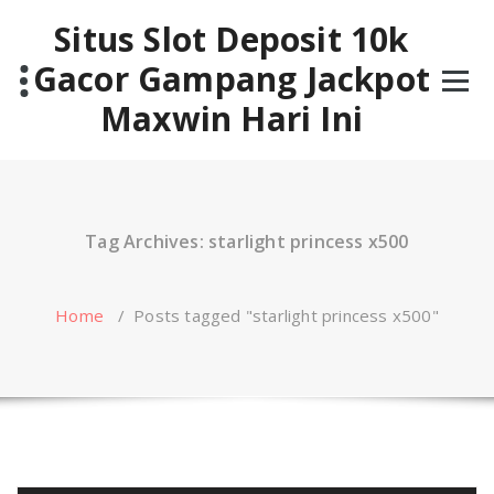
Skip
Situs Slot Deposit 10k
to
content
Gacor Gampang Jackpot
Maxwin Hari Ini
Tag Archives: starlight princess x500
Home
/
Posts tagged "starlight princess x500"