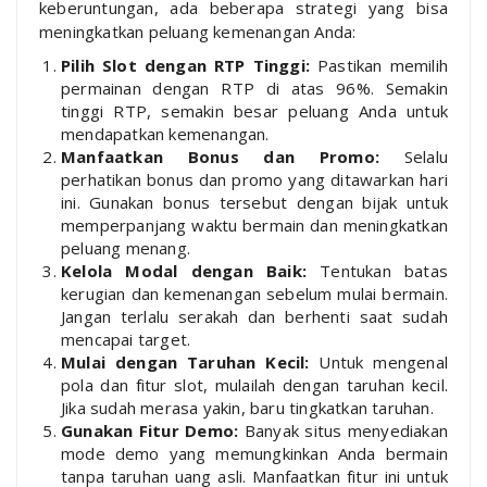
keberuntungan, ada beberapa strategi yang bisa
meningkatkan peluang kemenangan Anda:
Pilih Slot dengan RTP Tinggi:
Pastikan memilih
permainan dengan RTP di atas 96%. Semakin
tinggi RTP, semakin besar peluang Anda untuk
mendapatkan kemenangan.
Manfaatkan Bonus dan Promo:
Selalu
perhatikan bonus dan promo yang ditawarkan hari
ini. Gunakan bonus tersebut dengan bijak untuk
memperpanjang waktu bermain dan meningkatkan
peluang menang.
Kelola Modal dengan Baik:
Tentukan batas
kerugian dan kemenangan sebelum mulai bermain.
Jangan terlalu serakah dan berhenti saat sudah
mencapai target.
Mulai dengan Taruhan Kecil:
Untuk mengenal
pola dan fitur slot, mulailah dengan taruhan kecil.
Jika sudah merasa yakin, baru tingkatkan taruhan.
Gunakan Fitur Demo:
Banyak situs menyediakan
mode demo yang memungkinkan Anda bermain
tanpa taruhan uang asli. Manfaatkan fitur ini untuk