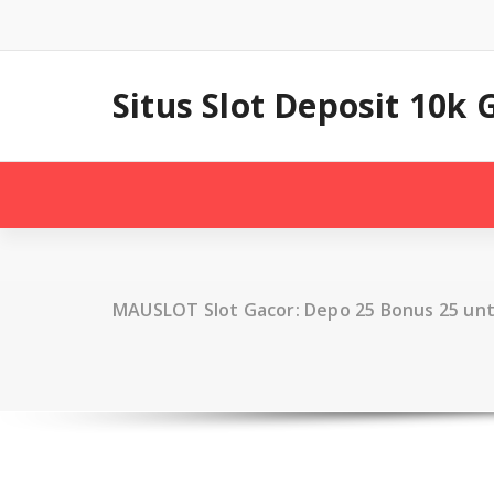
Skip
to
content
Situs Slot Deposit 10k
MAUSLOT Slot Gacor: Depo 25 Bonus 25 un