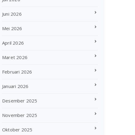
Juni 2026
Mei 2026
April 2026
Maret 2026
Februari 2026
Januari 2026
Desember 2025
November 2025
Oktober 2025