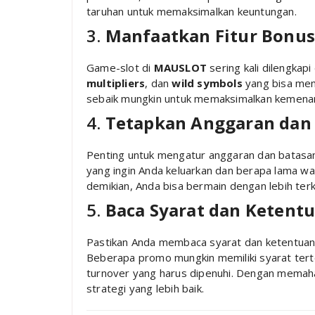
taruhan untuk memaksimalkan keuntungan.
3.
Manfaatkan Fitur Bonu
Game-slot di
MAUSLOT
sering kali dilengkapi
multipliers
, dan
wild symbols
yang bisa meni
sebaik mungkin untuk memaksimalkan kemena
4.
Tetapkan Anggaran dan
Penting untuk mengatur anggaran dan batasa
yang ingin Anda keluarkan dan berapa lama wa
demikian, Anda bisa bermain dengan lebih ter
5.
Baca Syarat dan Ketent
Pastikan Anda membaca syarat dan ketentuan
Beberapa promo mungkin memiliki syarat tert
turnover yang harus dipenuhi. Dengan memaha
strategi yang lebih baik.