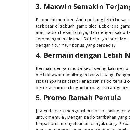
3.
Maxwin Semakin Terjan
Promo ini memberi Anda peluang lebih besar 
terbesar di sebuah game slot. Beberapa game
atau hadiah besar lainnya, dan dengan saldo t
kemenangan maksimal. Slot-slot gacor di MAU
dengan fitur-fitur bonus yang tersedia.
4.
Bermain dengan Lebih 
Bermain dengan modal kecil sering kali memb
perlu khawatir kehilangan banyak uang. Deng
slot tanpa rasa takut kehabisan saldo terlalu 
bereksperimen dengan berbagai strategi per
5.
Promo Ramah Pemula
Jika Anda baru mengenal dunia slot online, p
untuk memulai. Dengan saldo tambahan yang di
tanpa harus mengeluarkan banyak uang. Pelua
menikmati pengalaman bermain dengan lebih s