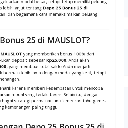
geluarkan modal besar, tetapi tetap memiliki peluang
 lebih lanjut tentang
Depo 25 Bonus 25 di
tkan, dan bagaimana cara memaksimalkan peluang
 Bonus 25 di MAUSLOT?
i
MAUSLOT
yang memberikan bonus 100% dari
akukan deposit sebesar
Rp25.000
, Anda akan
000
, yang membuat total saldo Anda menjadi
 bermain lebih lama dengan modal yang kecil, tetapi
emenangan.
menarik karena memberi kesempatan untuk mencoba
kan modal yang terlalu besar. Selain itu, dengan
erbagai strategi permainan untuk mencari tahu game-
 kemenangan paling tinggi.
ngan Depo 25 Bonus 25 di