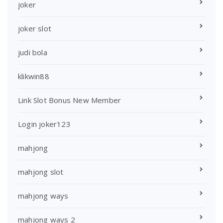
joker
joker slot
judi bola
klikwin88
Link Slot Bonus New Member
Login joker123
mahjong
mahjong slot
mahjong ways
mahjong ways 2