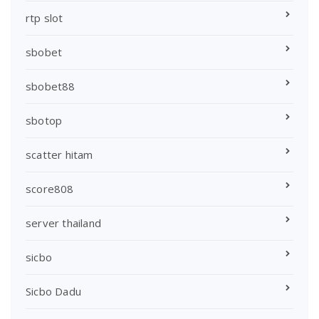
rtp slot
sbobet
sbobet88
sbotop
scatter hitam
score808
server thailand
sicbo
Sicbo Dadu