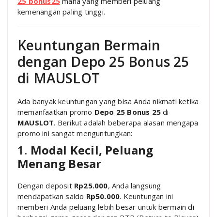
25 bonus25
mana yang memberi peluang
kemenangan paling tinggi.
Keuntungan Bermain
dengan Depo 25 Bonus 25
di MAUSLOT
Ada banyak keuntungan yang bisa Anda nikmati ketika
memanfaatkan promo
Depo 25 Bonus 25
di
MAUSLOT
. Berikut adalah beberapa alasan mengapa
promo ini sangat menguntungkan:
1.
Modal Kecil, Peluang
Menang Besar
Dengan deposit
Rp25.000
, Anda langsung
mendapatkan saldo
Rp50.000
. Keuntungan ini
memberi Anda peluang lebih besar untuk bermain di