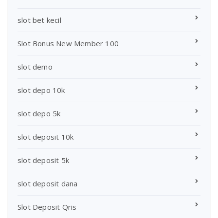
slot bet kecil
Slot Bonus New Member 100
slot demo
slot depo 10k
slot depo 5k
slot deposit 10k
slot deposit 5k
slot deposit dana
Slot Deposit Qris