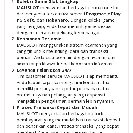
Koleksi Game Slot Lengkap
MAUSLOT
menawarkan berbagai permainan slot
dari penyedia terkemuka seperti
Pragmatic Play
,
PG Soft
, dan
Habanero
. Dengan koleksi game
yang lengkap, Anda bisa memilih game sesuai
dengan selera dan peluang kemenangan.
Keamanan Terjamin
MAUSLOT menggunakan sistem keamanan yang
canggih untuk melindungi data dan transaksi
pemain. Anda bisa bermain dengan nyaman dan
aman tanpa khawatir soal kebocoran informasi.
Layanan Pelanggan 24/7
Tim customer service MAUSLOT siap membantu
Anda kapan saja jika mengalami kendala atau
memiliki pertanyaan seputar permainan atau
promo. Layanan pelanggan yang responsif
menjadikan pengalaman bermain lebih nyaman.
Proses Transaksi Cepat dan Mudah
MAUSLOT menyediakan berbagai metode
pembayaran yang memudahkan transaksi deposit
dan penarikan dana. Proses transaksi yang cepat
membuat Anda bisa fokus bermain tanpa