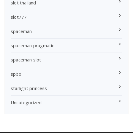
slot thailand
slot777
spaceman
spaceman pragmatic
spaceman slot
spbo
starlight princess
Uncategorized