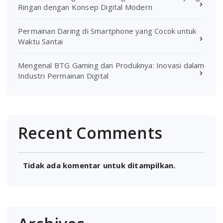
Ringan dengan Konsep Digital Modern
Permainan Daring di Smartphone yang Cocok untuk
Waktu Santai
Mengenal BTG Gaming dan Produknya: Inovasi dalam
Industri Permainan Digital
Recent Comments
Tidak ada komentar untuk ditampilkan.