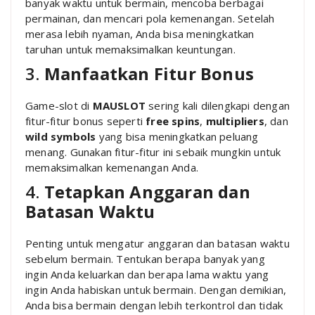
banyak waktu untuk bermain, mencoba berbagai
permainan, dan mencari pola kemenangan. Setelah
merasa lebih nyaman, Anda bisa meningkatkan
taruhan untuk memaksimalkan keuntungan.
3.
Manfaatkan Fitur Bonus
Game-slot di
MAUSLOT
sering kali dilengkapi dengan
fitur-fitur bonus seperti
free spins
,
multipliers
, dan
wild symbols
yang bisa meningkatkan peluang
menang. Gunakan fitur-fitur ini sebaik mungkin untuk
memaksimalkan kemenangan Anda.
4.
Tetapkan Anggaran dan
Batasan Waktu
Penting untuk mengatur anggaran dan batasan waktu
sebelum bermain. Tentukan berapa banyak yang
ingin Anda keluarkan dan berapa lama waktu yang
ingin Anda habiskan untuk bermain. Dengan demikian,
Anda bisa bermain dengan lebih terkontrol dan tidak