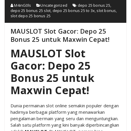
M4inG0ls
Uncategorized
depo 25 bonus 25
,
depo 25 bonus 25 slot
,
depo 25 bonus 25 to 3x
,
slot bonus
,
slot depo 25 bonus 25
MAUSLOT Slot Gacor: Depo 25
Bonus 25 untuk Maxwin Cepat!
MAUSLOT Slot
Gacor: Depo 25
Bonus 25 untuk
Maxwin Cepat!
Dunia permainan slot online semakin populer dengan
hadirnya berbagai platform yang menawarkan
pengalaman bermain yang seru dan menguntungkan.
Salah satu platform yang kini banyak diperbincangkan