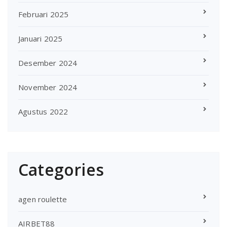
Februari 2025
Januari 2025
Desember 2024
November 2024
Agustus 2022
Categories
agen roulette
AIRBET88