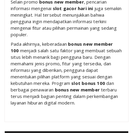
Selain promo
bonus new member
, pencarian
informasi mengenai
slot gacor hari ini
juga semakin
meningkat. Hal tersebut menunjukkan bahwa
pengguna ingin mendapatkan informasi terkini
mengenai fitur atau pilihan permainan yang sedang
populer.
Pada akhirnya, keberadaan
bonus new member
100
menjadi salah satu faktor yang membuat sebuah
situs lebih menarik bagi pengguna baru. Dengan
memahami jenis promo, fitur yang tersedia, dan
informasi yang diberikan, pengguna dapat
menentukan pilihan platform yang sesuai dengan
kebutuhan mereka. Program
slot bonus 100
dan
berbagai penawaran
bonus new member
terbaru
terus menjadi bagian penting dalam perkembangan
layanan hiburan digital modern.