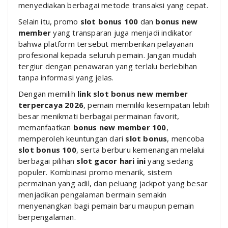
menyediakan berbagai metode transaksi yang cepat.
Selain itu, promo
slot bonus 100
dan
bonus new
member
yang transparan juga menjadi indikator
bahwa platform tersebut memberikan pelayanan
profesional kepada seluruh pemain. Jangan mudah
tergiur dengan penawaran yang terlalu berlebihan
tanpa informasi yang jelas.
Dengan memilih
link slot bonus new member
terpercaya 2026
, pemain memiliki kesempatan lebih
besar menikmati berbagai permainan favorit,
memanfaatkan
bonus new member 100
,
memperoleh keuntungan dari
slot bonus
, mencoba
slot bonus 100
, serta berburu kemenangan melalui
berbagai pilihan
slot gacor hari ini
yang sedang
populer. Kombinasi promo menarik, sistem
permainan yang adil, dan peluang jackpot yang besar
menjadikan pengalaman bermain semakin
menyenangkan bagi pemain baru maupun pemain
berpengalaman.