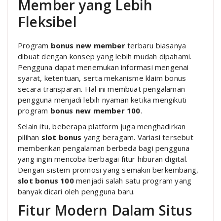
Member yang Lebih
Fleksibel
Program
bonus new member
terbaru biasanya
dibuat dengan konsep yang lebih mudah dipahami.
Pengguna dapat menemukan informasi mengenai
syarat, ketentuan, serta mekanisme klaim bonus
secara transparan. Hal ini membuat pengalaman
pengguna menjadi lebih nyaman ketika mengikuti
program
bonus new member 100
.
Selain itu, beberapa platform juga menghadirkan
pilihan
slot bonus
yang beragam. Variasi tersebut
memberikan pengalaman berbeda bagi pengguna
yang ingin mencoba berbagai fitur hiburan digital.
Dengan sistem promosi yang semakin berkembang,
slot bonus 100
menjadi salah satu program yang
banyak dicari oleh pengguna baru.
Fitur Modern Dalam Situs