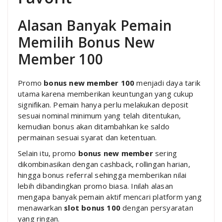
Alasan Banyak Pemain
Memilih Bonus New
Member 100
Promo
bonus new member 100
menjadi daya tarik
utama karena memberikan keuntungan yang cukup
signifikan. Pemain hanya perlu melakukan deposit
sesuai nominal minimum yang telah ditentukan,
kemudian bonus akan ditambahkan ke saldo
permainan sesuai syarat dan ketentuan.
Selain itu, promo
bonus new member
sering
dikombinasikan dengan cashback, rollingan harian,
hingga bonus referral sehingga memberikan nilai
lebih dibandingkan promo biasa. Inilah alasan
mengapa banyak pemain aktif mencari platform yang
menawarkan
slot bonus 100
dengan persyaratan
yang ringan.