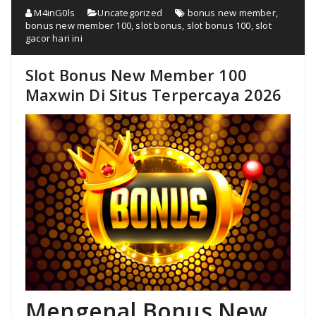
M4inG0ls
Uncategorized
bonus new member
,
bonus new member 100
,
slot bonus
,
slot bonus 100
,
slot
gacor hari ini
Slot Bonus New Member 100
Maxwin Di Situs Terpercaya 2026
Mengenal Bonus New