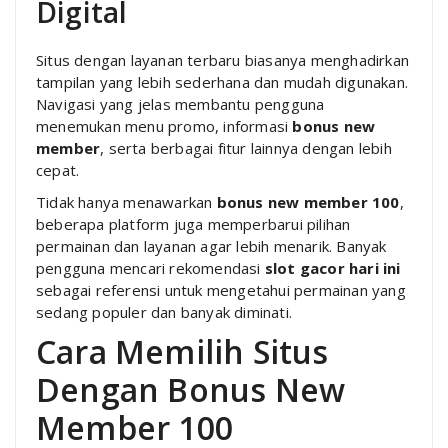
Digital
Situs dengan layanan terbaru biasanya menghadirkan
tampilan yang lebih sederhana dan mudah digunakan.
Navigasi yang jelas membantu pengguna
menemukan menu promo, informasi
bonus new
member
, serta berbagai fitur lainnya dengan lebih
cepat.
Tidak hanya menawarkan
bonus new member 100
,
beberapa platform juga memperbarui pilihan
permainan dan layanan agar lebih menarik. Banyak
pengguna mencari rekomendasi
slot gacor hari ini
sebagai referensi untuk mengetahui permainan yang
sedang populer dan banyak diminati.
Cara Memilih Situs
Dengan Bonus New
Member 100