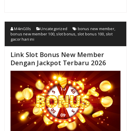
M4inG0ls
Uncategorized
bonus new member
,
bonus new member 100
,
slot bonus
,
slot bonus 100
,
slot
gacor hari ini
Link Slot Bonus New Member
Dengan Jackpot Terbaru 2026