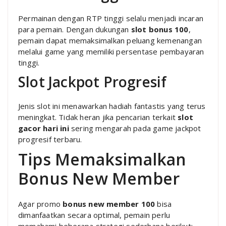
Permainan dengan RTP tinggi selalu menjadi incaran
para pemain. Dengan dukungan
slot bonus 100
,
pemain dapat memaksimalkan peluang kemenangan
melalui game yang memiliki persentase pembayaran
tinggi.
Slot Jackpot Progresif
Jenis slot ini menawarkan hadiah fantastis yang terus
meningkat. Tidak heran jika pencarian terkait
slot
gacor hari ini
sering mengarah pada game jackpot
progresif terbaru.
Tips Memaksimalkan
Bonus New Member
Agar promo
bonus new member 100
bisa
dimanfaatkan secara optimal, pemain perlu