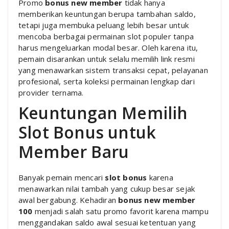
Promo
bonus new member
tidak hanya
memberikan keuntungan berupa tambahan saldo,
tetapi juga membuka peluang lebih besar untuk
mencoba berbagai permainan slot populer tanpa
harus mengeluarkan modal besar. Oleh karena itu,
pemain disarankan untuk selalu memilih link resmi
yang menawarkan sistem transaksi cepat, pelayanan
profesional, serta koleksi permainan lengkap dari
provider ternama.
Keuntungan Memilih
Slot Bonus untuk
Member Baru
Banyak pemain mencari
slot bonus
karena
menawarkan nilai tambah yang cukup besar sejak
awal bergabung. Kehadiran
bonus new member
100
menjadi salah satu promo favorit karena mampu
menggandakan saldo awal sesuai ketentuan yang