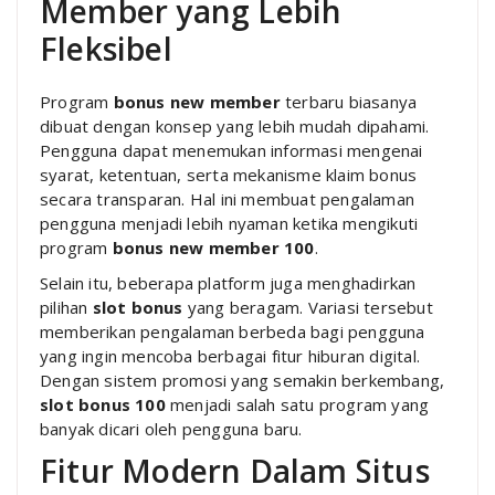
Member yang Lebih
Fleksibel
Program
bonus new member
terbaru biasanya
dibuat dengan konsep yang lebih mudah dipahami.
Pengguna dapat menemukan informasi mengenai
syarat, ketentuan, serta mekanisme klaim bonus
secara transparan. Hal ini membuat pengalaman
pengguna menjadi lebih nyaman ketika mengikuti
program
bonus new member 100
.
Selain itu, beberapa platform juga menghadirkan
pilihan
slot bonus
yang beragam. Variasi tersebut
memberikan pengalaman berbeda bagi pengguna
yang ingin mencoba berbagai fitur hiburan digital.
Dengan sistem promosi yang semakin berkembang,
slot bonus 100
menjadi salah satu program yang
banyak dicari oleh pengguna baru.
Fitur Modern Dalam Situs