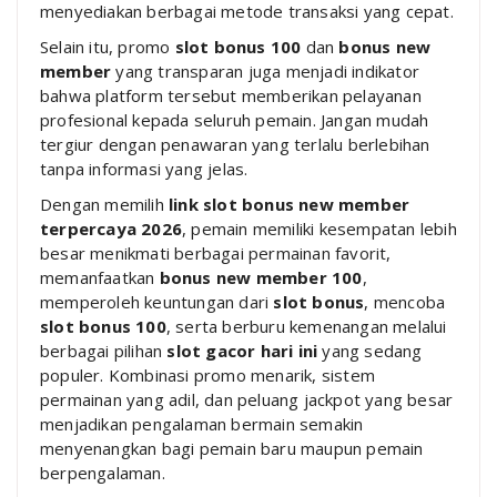
menyediakan berbagai metode transaksi yang cepat.
Selain itu, promo
slot bonus 100
dan
bonus new
member
yang transparan juga menjadi indikator
bahwa platform tersebut memberikan pelayanan
profesional kepada seluruh pemain. Jangan mudah
tergiur dengan penawaran yang terlalu berlebihan
tanpa informasi yang jelas.
Dengan memilih
link slot bonus new member
terpercaya 2026
, pemain memiliki kesempatan lebih
besar menikmati berbagai permainan favorit,
memanfaatkan
bonus new member 100
,
memperoleh keuntungan dari
slot bonus
, mencoba
slot bonus 100
, serta berburu kemenangan melalui
berbagai pilihan
slot gacor hari ini
yang sedang
populer. Kombinasi promo menarik, sistem
permainan yang adil, dan peluang jackpot yang besar
menjadikan pengalaman bermain semakin
menyenangkan bagi pemain baru maupun pemain
berpengalaman.