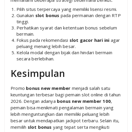
memahami beberapa strategi sederhana berikut:
Pilih situs terpercaya yang memiliki lisensi resmi.
Gunakan
slot bonus
pada permainan dengan RTP
tinggi.
Perhatikan syarat dan ketentuan bonus sebelum
bermain.
Fokus pada rekomendasi
slot gacor hari ini
agar
peluang menang lebih besar.
Kelola modal dengan bijak dan hindari bermain
secara berlebihan.
Kesimpulan
Promo
bonus new member
menjadi salah satu
keuntungan terbesar bagi pemain slot online di tahun
2026. Dengan adanya
bonus new member 100
,
pemain bisa menikmati pengalaman bermain yang
lebih menguntungkan dan memiliki peluang lebih
besar untuk mendapatkan jackpot terbaru. Selain itu,
memilih
slot bonus
yang tepat serta mengikuti