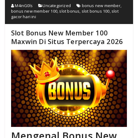
M4inG0ls
Uncategorized
bonus new member
,
bonus new member 100
,
slot bonus
,
slot bonus 100
,
slot
gacor hari ini
Slot Bonus New Member 100
Maxwin Di Situs Terpercaya 2026
Mengenal Bonus New