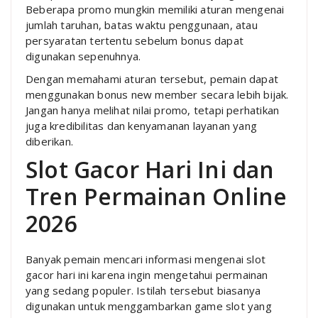
Beberapa promo mungkin memiliki aturan mengenai
jumlah taruhan, batas waktu penggunaan, atau
persyaratan tertentu sebelum bonus dapat
digunakan sepenuhnya.
Dengan memahami aturan tersebut, pemain dapat
menggunakan bonus new member secara lebih bijak.
Jangan hanya melihat nilai promo, tetapi perhatikan
juga kredibilitas dan kenyamanan layanan yang
diberikan.
Slot Gacor Hari Ini dan
Tren Permainan Online
2026
Banyak pemain mencari informasi mengenai slot
gacor hari ini karena ingin mengetahui permainan
yang sedang populer. Istilah tersebut biasanya
digunakan untuk menggambarkan game slot yang