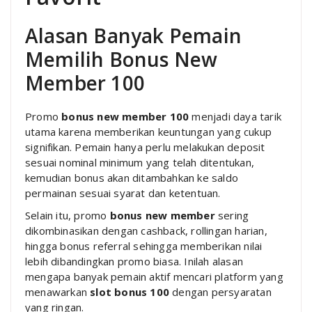
Alasan Banyak Pemain
Memilih Bonus New
Member 100
Promo
bonus new member 100
menjadi daya tarik
utama karena memberikan keuntungan yang cukup
signifikan. Pemain hanya perlu melakukan deposit
sesuai nominal minimum yang telah ditentukan,
kemudian bonus akan ditambahkan ke saldo
permainan sesuai syarat dan ketentuan.
Selain itu, promo
bonus new member
sering
dikombinasikan dengan cashback, rollingan harian,
hingga bonus referral sehingga memberikan nilai
lebih dibandingkan promo biasa. Inilah alasan
mengapa banyak pemain aktif mencari platform yang
menawarkan
slot bonus 100
dengan persyaratan
yang ringan.