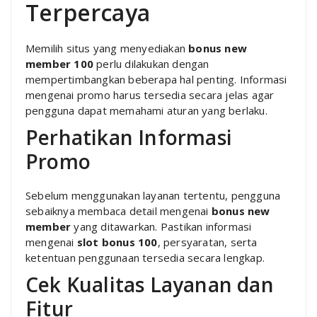
Terpercaya
Memilih situs yang menyediakan
bonus new
member 100
perlu dilakukan dengan
mempertimbangkan beberapa hal penting. Informasi
mengenai promo harus tersedia secara jelas agar
pengguna dapat memahami aturan yang berlaku.
Perhatikan Informasi
Promo
Sebelum menggunakan layanan tertentu, pengguna
sebaiknya membaca detail mengenai
bonus new
member
yang ditawarkan. Pastikan informasi
mengenai
slot bonus 100
, persyaratan, serta
ketentuan penggunaan tersedia secara lengkap.
Cek Kualitas Layanan dan
Fitur