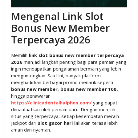
Mengenal Link Slot
Bonus New Member
Terpercaya 2026
Memilih
link slot bonus new member terpercaya
2026
menjadi langkah penting bagi para pemain yang
ingin mendapatkan pengalaman bermain yang lebih
menguntungkan. Saat ini, banyak platform
menghadirkan berbagai promo menarik seperti
bonus new member
,
bonus new member 100
,
hingga penawaran
https://clinicadentalhalphen.com/
yang dapat
dimanfaatkan oleh pemain baru. Dengan memilih
situs yang terpercaya, setiap kesempatan meraih
jackpot dari
slot gacor hari ini
akan terasa lebih
aman dan nyaman.