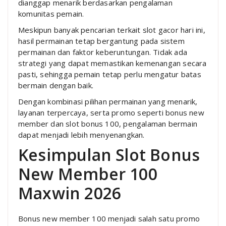
dianggap menarik berdasarkan pengalaman
komunitas pemain.
Meskipun banyak pencarian terkait slot gacor hari ini,
hasil permainan tetap bergantung pada sistem
permainan dan faktor keberuntungan. Tidak ada
strategi yang dapat memastikan kemenangan secara
pasti, sehingga pemain tetap perlu mengatur batas
bermain dengan baik.
Dengan kombinasi pilihan permainan yang menarik,
layanan terpercaya, serta promo seperti bonus new
member dan slot bonus 100, pengalaman bermain
dapat menjadi lebih menyenangkan.
Kesimpulan Slot Bonus
New Member 100
Maxwin 2026
Bonus new member 100 menjadi salah satu promo