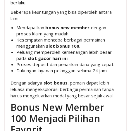
berlaku.
Beberapa keuntungan yang bisa diperoleh antara
lain:
Mendapatkan
bonus new member
dengan
proses klaim yang mudah.
Kesempatan mencoba berbagai permainan
menggunakan
slot bonus 100
.
Peluang memperoleh kemenangan lebih besar
pada
slot gacor hari ini
.
Proses deposit dan penarikan dana yang cepat.
Dukungan layanan pelanggan selama 24 jam.
Dengan adanya
slot bonus
, pemain dapat lebih
leluasa mengeksplorasi berbagai permainan tanpa
harus mengeluarkan modal yang besar sejak awal.
Bonus New Member
100 Menjadi Pilihan
Favorit